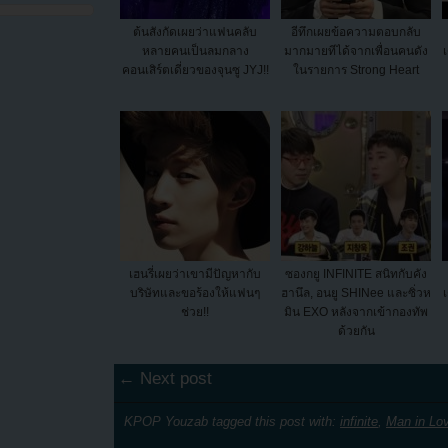
ต้นสังกัดเผยว่าแฟนคลับ
อีทึกเผยข้อความตอบกลับ
หลายคนเป็นลมกลาง
มากมายทีได้จากเพื่อนคนดัง
คอนเสิร์ตเดี่ยวของจุนซู JYJ!!
ในรายการ Strong Heart
เฮนรี่เผยว่าเขามีปัญหากับ
ซองกยู INFINITE สนิทกับคัง
บริษัทและขอร้องให้แฟนๆ
ฮานึล, อนยู SHINee และซิ่วห
ช่วย!!
มิน EXO หลังจากเข้ากองทัพ
ด้วยกัน
← Next post
KPOP Youzab tagged this post with:
infinite
,
Man in Lo