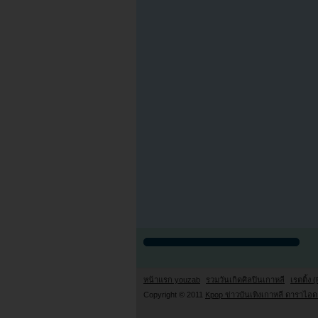
หน้าแรก youzab
รวมวันเกิดศิลปินเกาหลี
เรตติ้ง (
Copyright © 2011
Kpop ข่าวบันเทิงเกาหลี ดาราไอดอ