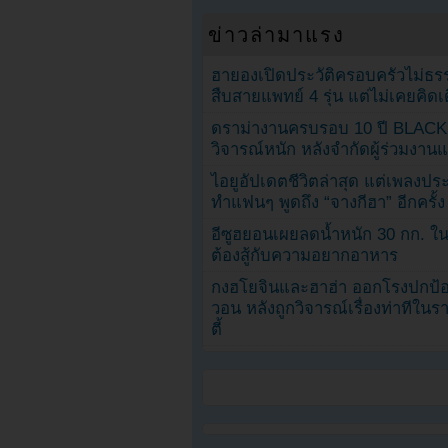
ข่าวล่ามาแรง
ฮายองเปิดประวัติครอบครัวไม่ธ
สืบสายแพทย์ 4 รุ่น แต่ไม่เคยคิ
ดราม่างานครบรอบ 10 ปี BLAC
วิจารณ์หนัก หลังจำกัดผู้ร่วมงาน
ไอยูอัปเดตชีวิตล่าสุด แต่เพลงป
ทำแฟนๆ พูดถึง “จางกีฮา” อีกครั้ง
อีซูฮยอนเผยลดน้ำหนัก 30 กก. ใน 
ต้องสู้กับความอยากอาหาร
กงฮโยจินและฮาฮ่า ออกโรงปกป้อ
วอน หลังถูกวิจารณ์เรื่องท่าทีใน
ตี้