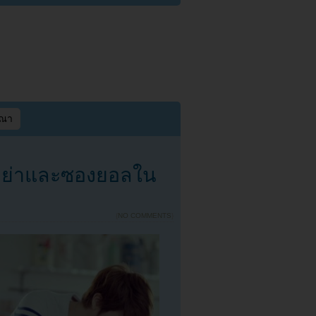
ษณา
โฮย่าและซองยอลใน
{
NO COMMENTS
}