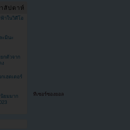
ำสัปดาห์
ฟ้าในวิดีโอ
ละมินะ
ะแยกตัวจาก
ดง
วกเฮดเตอร์
ทีเซอร์ซองยอล
ามนิยมมาก
2023