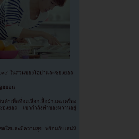
 Love’ ในส่วนของโฮย่าและซองยอล
ะอูฮยอน
้าเพื่อที่จะเลือกเสื้อผ้าและเครื่อง
งซองยอล เขากำลังทำของหวานอยู่
สดใสและมีความสุข พร้อมกับเสน่ห์