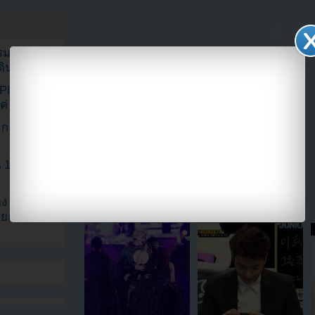
รรมดา
ดเดินตามรอย
KPINK แฟน
แค่ 40 คน
ระกอบโพสต์
1 ปี แต่ยัง
แบ่งปัน link นี้ไปยัง
ง จองจุน
รายการวาไร