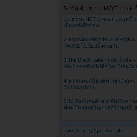
5 อันดับข่าว HOT ประจ
1.แฮชาน NCT ถูกพบว่าสูบบุหรี่ไฟ
เบื้องหลังฝึกซ้อม
2.ชาวเน็ตพบลิซ่า BLACKPINK แ
TWICE ไปช้อปปิ้งด้วยกัน
3.The Black Label กำลังเล็งที่จ
YG ย้ายอฟฟิศไปตึกใหม่ในฮันนัม
4.ชาวเน็ตปกป้องคิมมินจูหลังถูกพ
วิจารณ์รูปร่าง
5.10 อันดับคนดังชายที่ได้รับคว
ที่สุดในหมู่เกย์ในเกาหลีใต้ของปี 
Tweets by @KpopYouzab