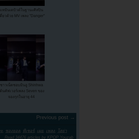
แทมินเดบิวต์ในฐานะศิลปิน
เดี่ยวด้วย MV เพลง "Danger"
ชาวเน็ตชอบมินอู Shinhwa
เต้นคัฟเวอร์เพลง Seven ของ
จองกุกในอายุ 44
Previous post →
ve
,
ซองยอล
,
ทีเซอร์
,
เผย
,
เพลง
,
โฮย่า
Read 34476 articles by
KPOP Youzab