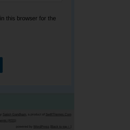
n this browser for the
by
Satish Gandham
, a product of
SwiftThemes.Com
ents (RSS)
powered by
WordPress
[Back to top ↑ ]