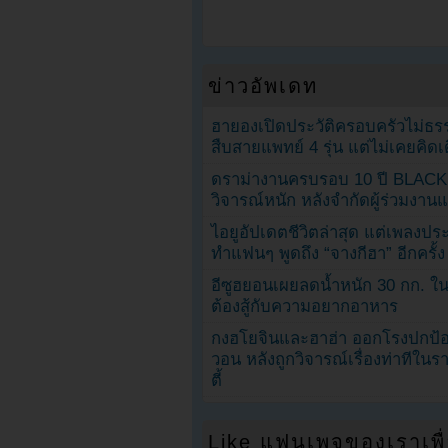
ข่าวอัพเดท
ฮายองเปิดประวัติครอบครัวไม่ธ
สืบสายแพทย์ 4 รุ่น แต่ไม่เคยคิ
ดราม่างานครบรอบ 10 ปี BLAC
วิจารณ์หนัก หลังจำกัดผู้ร่วมงาน
ไอยูอัปเดตชีวิตล่าสุด แต่เพลงป
ทำแฟนๆ พูดถึง “จางกีฮา” อีกครั้ง
อีซูฮยอนเผยลดน้ำหนัก 30 กก. ใน 
ต้องสู้กับความอยากอาหาร
กงฮโยจินและฮาฮ่า ออกโรงปกป้อ
วอน หลังถูกวิจารณ์เรื่องท่าทีใน
ตี้
Like แฟนเพจของเราเพื