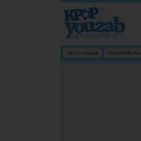
หน้าแรก youzab
รวมวันเกิดศิลปิน