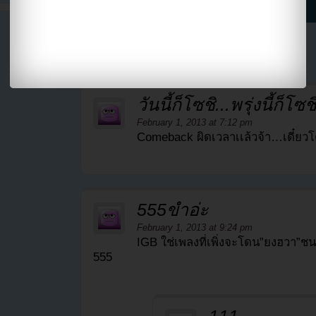
10 Comments
วันนี้ก็โซชิ...พรุ่งนี้ก็โซช
February 1, 2013 at 7:12 pm
Comeback ผิดเวลาเเล้วจ้า…เดี๋ยว
555ขำอ่ะ
February 1, 2013 at 9:24 pm
IGB ใช่เพลงที่เพิ่งจะโดน”ยงฮวา”ช
555