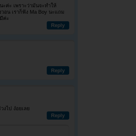
นนะค่ะ เพราะว่ามันจะทำให้
โซวอน เราก็ฟัง Ma Boy นะแถม
มีค่ะ
Reply
Reply
่วงไป ง๋อยเลย
Reply