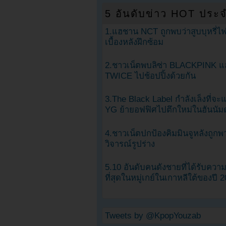
5 อันดับข่าว HOT ประจ
1.แฮชาน NCT ถูกพบว่าสูบบุหรี่ไฟ
เบื้องหลังฝึกซ้อม
2.ชาวเน็ตพบลิซ่า BLACKPINK แ
TWICE ไปช้อปปิ้งด้วยกัน
3.The Black Label กำลังเล็งที่จ
YG ย้ายอฟฟิศไปตึกใหม่ในฮันนัม
4.ชาวเน็ตปกป้องคิมมินจูหลังถูกพ
วิจารณ์รูปร่าง
5.10 อันดับคนดังชายที่ได้รับคว
ที่สุดในหมู่เกย์ในเกาหลีใต้ของปี 
Tweets by @KpopYouzab