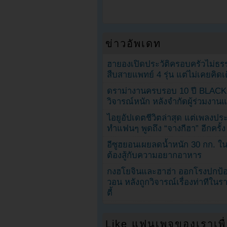
ข่าวอัพเดท
ฮายองเปิดประวัติครอบครัวไม่ธ
สืบสายแพทย์ 4 รุ่น แต่ไม่เคยคิ
ดราม่างานครบรอบ 10 ปี BLAC
วิจารณ์หนัก หลังจำกัดผู้ร่วมงาน
ไอยูอัปเดตชีวิตล่าสุด แต่เพลงป
ทำแฟนๆ พูดถึง “จางกีฮา” อีกครั้ง
อีซูฮยอนเผยลดน้ำหนัก 30 กก. ใน 
ต้องสู้กับความอยากอาหาร
กงฮโยจินและฮาฮ่า ออกโรงปกป้อ
วอน หลังถูกวิจารณ์เรื่องท่าทีใน
ตี้
Like แฟนเพจของเราเพื