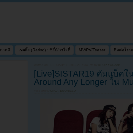
เกาหลี
เรตติ้ง (Rating) : ซีรี่ย์/วาไรตี้
MV/PV/Teaser
ติดต่อโฆ
Written on
FEBRUARY 1, 2013 AT 5:34 PM
by
KPOP YOUZAB
[Live]SISTAR19 คัมแบ็คใ
Around Any Longer ใน Mu
Filed under
UNCATEGORIZED