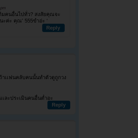
3 pm
ิมคนอื่นไปทั่ว? สงสัยคุณจะ
ๆนะค่ะ คุณ’ 555ขำอ่ะ ‘
Reply
ถ้าเเฟนคลับคนนั้นทำตัวดูถูกวง
เเละประเมินคนอื่นต่ำอะ
Reply