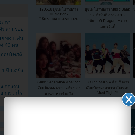
120518 ผู้ชนะในรายการ
ผู้ชนะในรายการ Music Bank
Music Bank
ประจำวันที่ 27/9/2013
ได้แก่...TaeTiSeo!!+Live
ได้แก่...G-Dragon!! + การ
รรมดา
แสดงวันนี้
ดเดินตามรอย
KPINK แฟน
แค่ 40 คน
ระกอบโพสต์
1 ปี แต่ยัง
Girls’ Generation ฉลองการ
GOT7 ปล่อย MV สำหรับการ
ง จองจุน
คัมแบ็คของพวกเธอด้วยการ
คัมแบ็คของพวกเขาในเพลง
รายการวาไร
"Just Right"!!
ทานอาหารร่วมกัน
← Next post
KPOP Youzab tagged this post with:
2013
,
Gone not ar
sistar19
,
คัมแบ็ค
,
ซิงเกิ้ล
,
อัลบั้ม
,
ฮโยริน
,
เพลง
,
โบรา
,
ใ