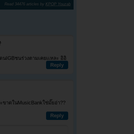
Read 34476 articles by
KPOP Youzab
ิ
โดนIGBชนร่วงตามเคยเเหละ อิอิ
Reply
นะขาดในMusicBankใช่มั๊ยอ่า??
Reply