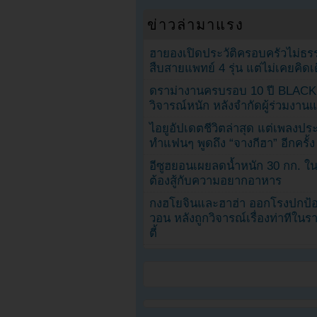
ข่าวล่ามาแรง
ฮายองเปิดประวัติครอบครัวไม่ธ
สืบสายแพทย์ 4 รุ่น แต่ไม่เคยคิ
ดราม่างานครบรอบ 10 ปี BLAC
วิจารณ์หนัก หลังจำกัดผู้ร่วมงาน
ไอยูอัปเดตชีวิตล่าสุด แต่เพลงป
ทำแฟนๆ พูดถึง “จางกีฮา” อีกครั้ง
อีซูฮยอนเผยลดน้ำหนัก 30 กก. ใน 
ต้องสู้กับความอยากอาหาร
กงฮโยจินและฮาฮ่า ออกโรงปกป้อ
วอน หลังถูกวิจารณ์เรื่องท่าทีใน
ตี้