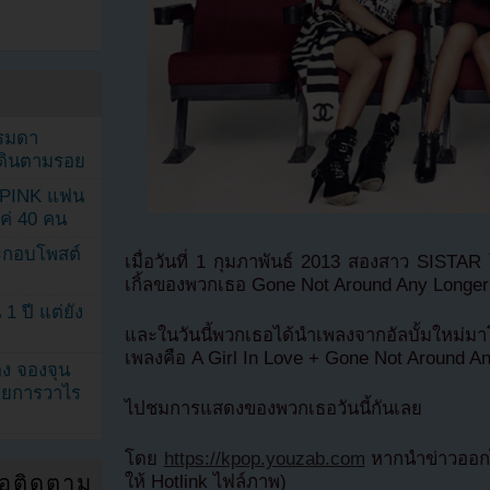
รรมดา
ดเดินตามรอย
KPINK แฟน
แค่ 40 คน
ระกอบโพสต์
เมื่อวันที่ 1 กุมภาพันธ์ 2013 สองสาว SISTA
เกิ้ลของพวกเธอ Gone Not Around Any Longer
1 ปี แต่ยัง
และในวันนี้พวกเธอได้นำเพลงจากอัลบั้มใหม่
เพลงคือ A Girl In Love + Gone Not Around A
ง จองจุน
รายการวาไร
ไปชมการแสดงของพวกเธอวันนี้กันเลย
โดย
https://kpop.youzab.com
หากนำข่าวออกไ
่อติดตาม
ให้ Hotlink ไฟล์ภาพ)