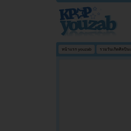
หน้าแรก youzab
รวมวันเกิดศิลปิน