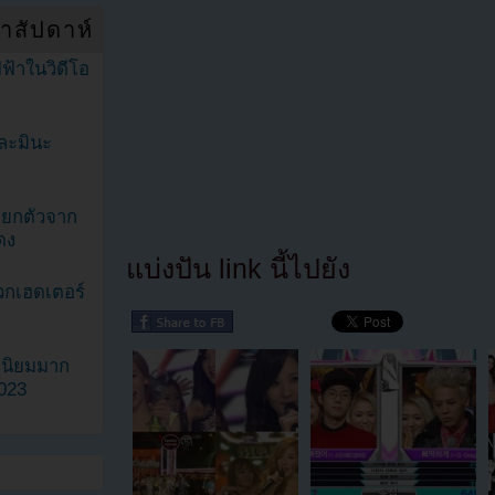
ำสัปดาห์
ฟ้าในวิดีโอ
ละมินะ
ะแยกตัวจาก
ดง
แบ่งปัน link นี้ไปยัง
วกเฮดเตอร์
ามนิยมมาก
2023