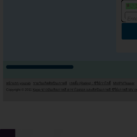
หน้าแรก youzab
รวมวันเกิดศิลปินเกาหลี
เรตติ้ง (Rating) : ซีรี่ย์/วาไรตี้
MV/PV/Teaser
Copyright © 2011
Kpop ข่าวบันเทิงเกาหลี ดาราไอดอล และศิลปินเกาหลี ซีรี่ย์เกาหลี MV เ