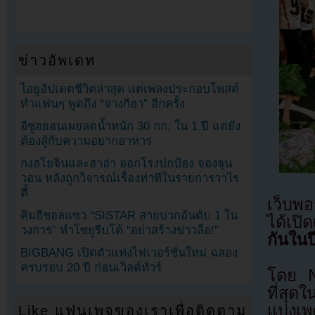
ข่าวอัพเดท
ไอยูอัปเดตชีวิตล่าสุด แต่เพลงประกอบโพสต์
ทำแฟนๆ พูดถึง “จางกีฮา” อีกครั้ง
อีซูฮยอนเผยลดน้ำหนัก 30 กก. ใน 1 ปี แต่ยัง
ต้องสู้กับความอยากอาหาร
กงฮโยจินและฮาฮ่า ออกโรงปกป้อง จองจุน
วอน หลังถูกวิจารณ์เรื่องท่าทีในรายการวาไร
ตี้
เว็บพ
คิมฮีชอลแซว “SISTAR สายบวกอันดับ 1 ใน
ได้เปิ
วงการ” ทำโซยูรีบโต้ “อย่าสร้างข่าวลือ!”
กันในป
BIGBANG เปิดตัวแท่งไฟเวอร์ชั่นใหม่ ฉลอง
ครบรอบ 20 ปี ก่อนเวิลด์ทัวร์
โดย Na
ที่สุด
แบ่งเพ
Like แฟนเพจของเราเพื่อติดตาม