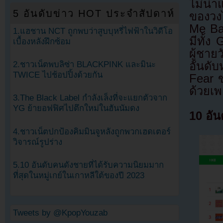
ไม่น่า
5 อันดับข่าว HOT ประจำสัปดาห์
ของวงไ
Me Bab
1.แฮชาน NCT ถูกพบว่าสูบบุหรี่ไฟฟ้าในวิดีโอ
มีทั้
เบื้องหลังฝึกซ้อม
ผู้ชาย
อันดั
2.ชาวเน็ตพบลิซ่า BLACKPINK และมินะ
TWICE ไปช้อปปิ้งด้วยกัน
Fear 
ด้วยเ
3.The Black Label กำลังเล็งที่จะแยกตัวจาก
YG ย้ายอฟฟิศไปตึกใหม่ในฮันนัมดง
10 อัน
4.ชาวเน็ตปกป้องคิมมินจูหลังถูกพวกเฮดเตอร์
วิจารณ์รูปร่าง
5.10 อันดับคนดังชายที่ได้รับความนิยมมาก
ที่สุดในหมู่เกย์ในเกาหลีใต้ของปี 2023
Tweets by @KpopYouzab