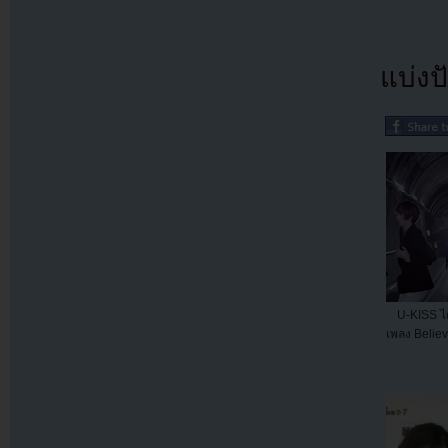
แบ่งปั
U-KISS ไ
เพลง Believ