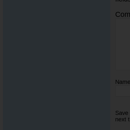
Com
Nam
Save 
next 