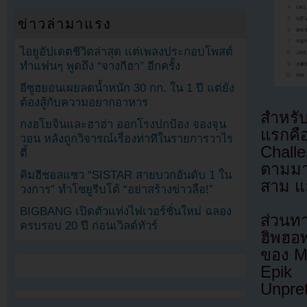
ข่าวล่ามาแรง
ไอยูอัปเดตชีวิตล่าสุด แต่เพลงประกอบโพสต์
ทำแฟนๆ พูดถึง “จางกีฮา” อีกครั้ง
อีซูฮยอนเผยลดน้ำหนัก 30 กก. ใน 1 ปี แต่ยัง
ต้องสู้กับความอยากอาหาร
สำหรับ
กงฮโยจินและฮาฮ่า ออกโรงปกป้อง จองจุน
แรกคื
วอน หลังถูกวิจารณ์เรื่องท่าทีในรายการวาไร
Chall
ตี้
ตามมาเ
คิมฮีชอลแซว “SISTAR สายบวกอันดับ 1 ใน
สาม แ
วงการ” ทำโซยูรีบโต้ “อย่าสร้างข่าวลือ!”
BIGBANG เปิดตัวแท่งไฟเวอร์ชั่นใหม่ ฉลอง
ส่วนทา
ครบรอบ 20 ปี ก่อนเวิลด์ทัวร์
ฮิพฮอ
ของ M.
Epik
Unpre