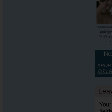
พัคอิบซอนข
คิดถึงลู
โพสต์ควา
พ
← Nex
KPOP Y
ผู้เปิดฟ
Lea
Your
fiel