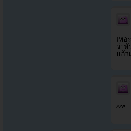
เหอะ
ว่าห
แล้ว
^^”