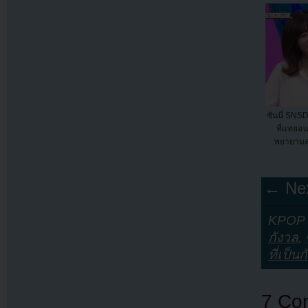
ซันนี่ SNSD
ที่แทยอ
พยายามล
← Nex
KPOP Y
กังวล
,
ที่เป็น
7 Co