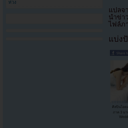
ห่วง
แปลจา
นำข่า
ไฟล์ภ
แบ่งปั
ศิลปินไอด
ภาค 3 มาแล
Wedd