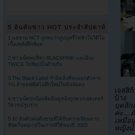
5 อันดับข่าว HOT ประจำสัปดาห์
1.แฮชาน NCT ถูกพบว่าสูบบุหรี่ไฟฟ้าในวิดีโอ
เบื้องหลังฝึกซ้อม
2.ชาวเน็ตพบลิซ่า BLACKPINK และมินะ
TWICE ไปช้อปปิ้งด้วยกัน
3.The Black Label กำลังเล็งที่จะแยกตัวจาก
YG ย้ายอฟฟิศไปตึกใหม่ในฮันนัมดง
เจสสิก
บ้าง
“
4.ชาวเน็ตปกป้องคิมมินจูหลังถูกพวกเฮดเตอร์
บุคลิก
วิจารณ์รูปร่าง
ค่ะ…ดัง
5.10 อันดับคนดังชายที่ได้รับความนิยมมาก
เหมือน
ที่สุดในหมู่เกย์ในเกาหลีใต้ของปี 2023
หญิงน้