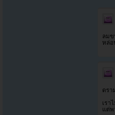
ลมขน
หล่อ
ดราม
เราไ
แต่พ