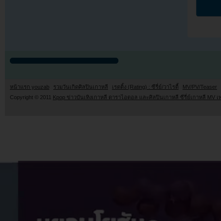
หน้าแรก youzab
รวมวันเกิดศิลปินเกาหลี
เรตติ้ง (Rating) : ซีรี่ย์/วาไรตี้
MV/PV/Teaser
Copyright © 2011
Kpop ข่าวบันเทิงเกาหลี ดาราไอดอล และศิลปินเกาหลี ซีรี่ย์เกาหลี MV เ