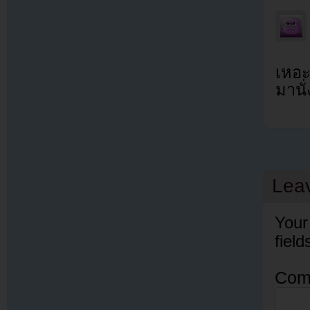
เหอ
มานั
Lea
Your
fiel
Com