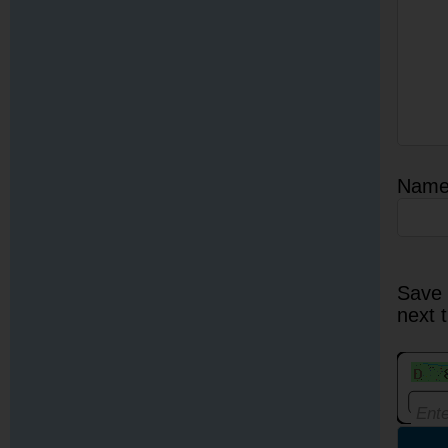
Nam
Save 
next 