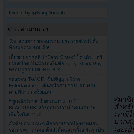
Tweets by @KpopYouzab
ข่าวล่ามาแรง
นักแสดงสาว ซอฮเยวอน ประกาศข่าวดี ตั้ง
ท้องลูกคนแรกแล้ว!
เด็กชายจากคลิป “Baby Shark” โตแล้ว! เตรี
ยมเดบิวต์เป็นนักร้องในชื่อ Baby Shark Boy
พร้อมจูฮอน MONSTA X
จองยอน TWICE เซ็นสัญญา Baro
Entertainment เดินหน้าสายการแสดงร่วม
ค่ายพี่สาว กงซึงยอน
สมาช
จีซูเคลียร์เอง! น้ำตาในงาน 10 ปี
สำหรับ
BLACKPINK หลังถูกมองว่าเป็นคนเดียวที่
เราดีไ
เสียใจกับดราม่า
มากค่
ฮันซึงยอน KARA มีอาการจากปัญหาหมอน
เธอเป
รองกระดูกต้นคอ ต้นสังกัดแจงหลังแฟนๆ เป็น