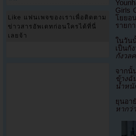
Younh
Girls 
โยยอน
Like แฟนเพจของเราเพื่อติดตาม
รายกา
ข่าวสารอัพเดทก่อนใครได้ที่นี่
เลยจ้า
ในวันน
เป็นกั
กังวลค
จากนั
ข้างฉัน
น้ำหนั
ยุนอา
หากว่า