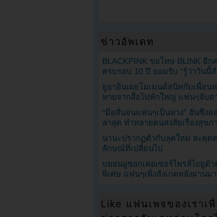
ข่าวอัพเดท
BLACKPINK ขอโทษ BLINK อีกครั
ครบรอบ 10 ปี ยอมรับ “รู้ว่าวันนี
ยูอาอินเผยโมเมนต์สนิทกับเพื่อนหน
หายจากสื่อไปพักใหญ่ แฟนๆจับตาช
“มือสั่นจนแฟนๆเป็นห่วง” ฮันซึง
ล่าสุด ทำหลายคนสงสัยเรื่องสุขภ
นานะปรากฏตัวกับลุคใหม่ สะดุด
ลักษณ์ที่เปลี่ยนไป
บยอนอูซอกเคยเซอร์ไพรส์ไอยูด้วย
พิเศษ แฟนๆเพิ่งสังเกตหลังผ่านมา
Like แฟนเพจของเราเพื