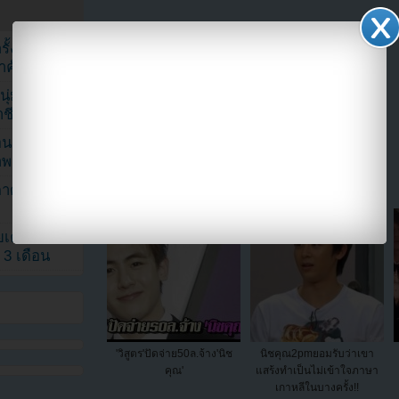
้งในวัน
[ratings]
้สำคัญมาก”
ุ่ม หลัง
ที่มา 2pm-online.com
ีวิตล่าสุด
แบ่งปัน link นี้ไปยัง
ยอนเผยภาพ
าพ
ตาด้วยภาพ
เค้กสั่งทำ
 3 เดือน
'วิสูตร'ปัดจ่าย50ล.จ้าง'นิช
นิชคุณ2pmยอมรับว่าเขา
คุณ'
แสร้งทำเป็นไม่เข้าใจภาษา
เกาหลีในบางครั้ง!!