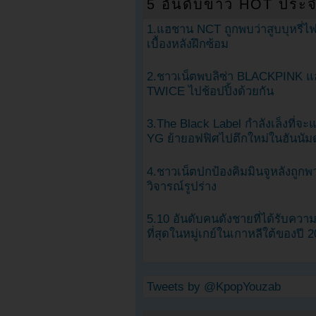
5 อันดับข่าว HOT ประจ
1.แฮชาน NCT ถูกพบว่าสูบบุหรี่ไฟ
เบื้องหลังฝึกซ้อม
2.ชาวเน็ตพบลิซ่า BLACKPINK แ
TWICE ไปช้อปปิ้งด้วยกัน
3.The Black Label กำลังเล็งที่จ
YG ย้ายอฟฟิศไปตึกใหม่ในฮันนัม
4.ชาวเน็ตปกป้องคิมมินจูหลังถูกพ
วิจารณ์รูปร่าง
5.10 อันดับคนดังชายที่ได้รับคว
ที่สุดในหมู่เกย์ในเกาหลีใต้ของปี 
Tweets by @KpopYouzab