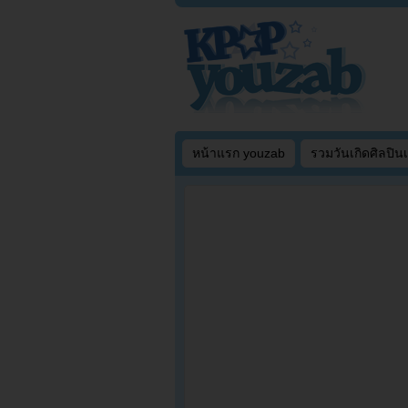
หน้าแรก youzab
รวมวันเกิดศิลปิน