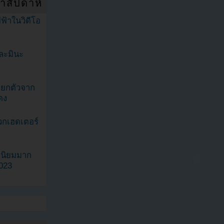
ำสัปดาห์
ฟ้าในวิดีโอ
ละมินะ
ะแยกตัวจาก
ดง
วกเฮดเตอร์
ามนิยมมาก
2023