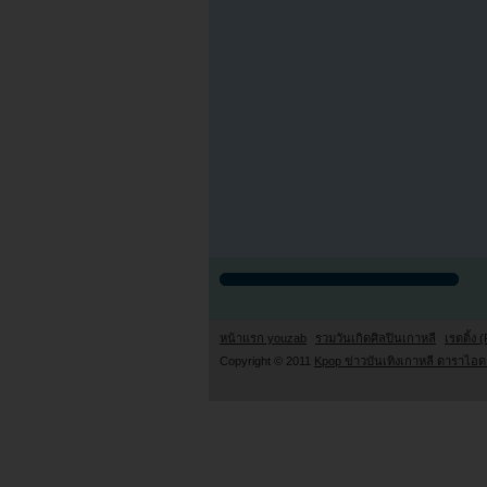
หน้าแรก youzab
รวมวันเกิดศิลปินเกาหลี
เรตติ้ง (
Copyright © 2011
Kpop ข่าวบันเทิงเกาหลี ดาราไอดอ