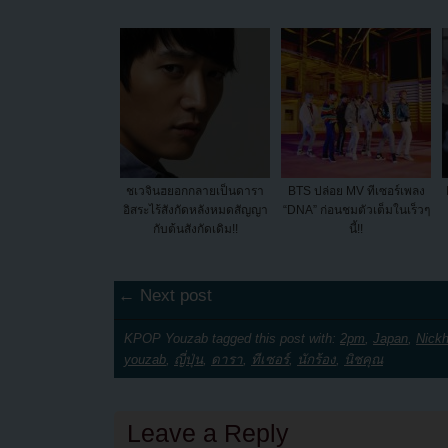
ชเวจินฮยอกกลายเป็นดารา
BTS ปล่อย MV ทีเซอร์เพลง
อิสระไร้สังกัดหลังหมดสัญญา
“DNA” ก่อนชมตัวเต็มในเร็วๆ
กับต้นสังกัดเดิม!!
นี้!!
← Next post
KPOP Youzab tagged this post with:
2pm
,
Japan
,
Nick
youzab
,
ญี่ปุ่น
,
ดารา
,
ทีเซอร์
,
นักร้อง
,
นิชคุณ
Leave a Reply