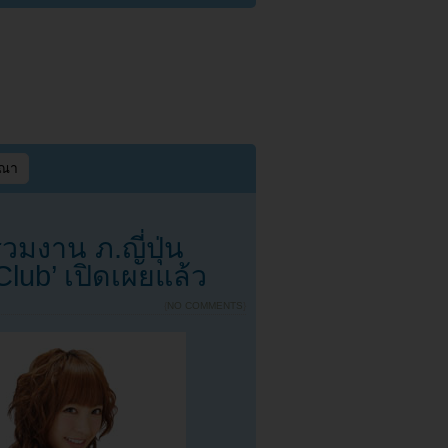
ษณา
่วมงาน ภ.ญี่ปุ่น
lub’ เปิดเผยแล้ว
{
NO COMMENTS
}