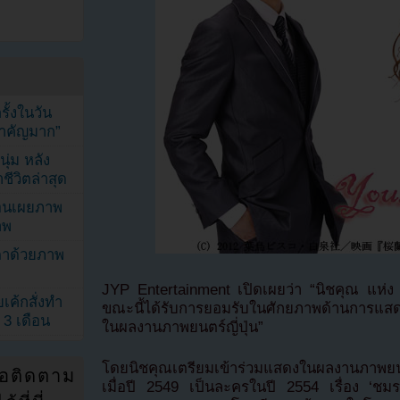
้งในวัน
้สำคัญมาก”
ุ่ม หลัง
ีวิตล่าสุด
ยอนเผยภาพ
าพ
ตาด้วยภาพ
JYP Entertainment เปิดเผยว่า “นิชคุณ แห่ง 2
เค้กสั่งทำ
ขณะนี้ได้รับการยอมรับในศักยภาพด้านการแสดง
 3 เดือน
ในผลงานภาพยนตร์ญี่ปุ่น”
โดยนิชคุณเตรียมเข้าร่วมแสดงในผลงานภาพยนตร
่อติดตาม
เมื่อปี 2549 เป็นละครในปี 2554 เรื่อง ‘ช