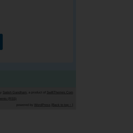
by
Satish Gandham
, a product of
SwiftThemes.Com
ents (RSS)
powered by
WordPress
[Back to top ↑ ]