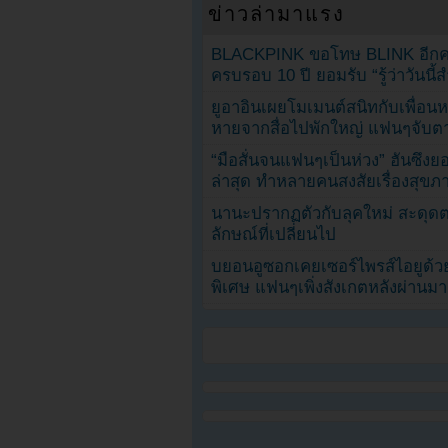
ข่าวล่ามาแรง
BLACKPINK ขอโทษ BLINK อีกครั
ครบรอบ 10 ปี ยอมรับ “รู้ว่าวันนี
ยูอาอินเผยโมเมนต์สนิทกับเพื่อนหน
หายจากสื่อไปพักใหญ่ แฟนๆจับตาช
“มือสั่นจนแฟนๆเป็นห่วง” ฮันซึง
ล่าสุด ทำหลายคนสงสัยเรื่องสุขภ
นานะปรากฏตัวกับลุคใหม่ สะดุด
ลักษณ์ที่เปลี่ยนไป
บยอนอูซอกเคยเซอร์ไพรส์ไอยูด้วย
พิเศษ แฟนๆเพิ่งสังเกตหลังผ่านมา