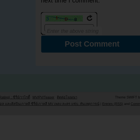
next time I comment.
Rating) : ซีรี่ย์/วาไรตี้
MV/PV/Teaser
ติดต่อโฆษณา
Theme SWIFT 
ล และศิลปินเกาหลี ซีรี่ย์เกาหลี MV เพลง ละคร แซ่บ..ทันเหตุการณ์
|
Entries (RSS)
and
Comm