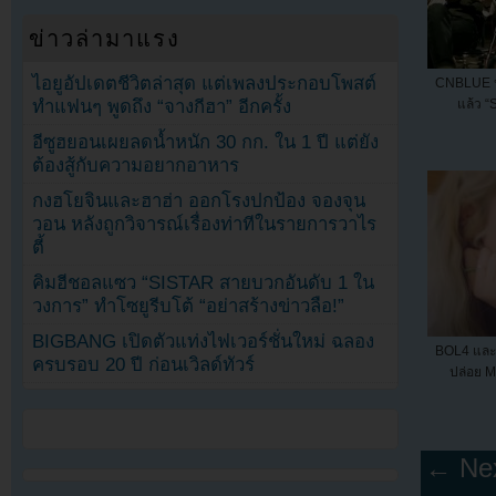
ข่าวล่ามาแรง
ไอยูอัปเดตชีวิตล่าสุด แต่เพลงประกอบโพสต์
CNBLUE ป
ทำแฟนๆ พูดถึง “จางกีฮา” อีกครั้ง
แล้ว “S
อีซูฮยอนเผยลดน้ำหนัก 30 กก. ใน 1 ปี แต่ยัง
ต้องสู้กับความอยากอาหาร
กงฮโยจินและฮาฮ่า ออกโรงปกป้อง จองจุน
วอน หลังถูกวิจารณ์เรื่องท่าทีในรายการวาไร
ตี้
คิมฮีชอลแซว “SISTAR สายบวกอันดับ 1 ใน
วงการ” ทำโซยูรีบโต้ “อย่าสร้างข่าวลือ!”
BIGBANG เปิดตัวแท่งไฟเวอร์ชั่นใหม่ ฉลอง
BOL4 แล
ครบรอบ 20 ปี ก่อนเวิลด์ทัวร์
ปล่อย M
← Nex