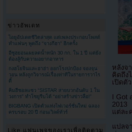
ข่าวอัพเดท
ไอยูอัปเดตชีวิตล่าสุด แต่เพลงประกอบโพสต์
ทำแฟนๆ พูดถึง “จางกีฮา” อีกครั้ง
อีซูฮยอนเผยลดน้ำหนัก 30 กก. ใน 1 ปี แต่ยัง
ต้องสู้กับความอยากอาหาร
หลังจ
กงฮโยจินและฮาฮ่า ออกโรงปกป้อง จองจุน
คิดถึ
วอน หลังถูกวิจารณ์เรื่องท่าทีในรายการวาไร
ตี้
เปิดตัว
คิมฮีชอลแซว “SISTAR สายบวกอันดับ 1 ใน
I Got 
วงการ” ทำโซยูรีบโต้ “อย่าสร้างข่าวลือ!”
2013 
BIGBANG เปิดตัวแท่งไฟเวอร์ชั่นใหม่ ฉลอง
แต่ละ
ครบรอบ 20 ปี ก่อนเวิลด์ทัวร์
แปลจา
Like แฟนเพจของเราเพื่อติดตาม