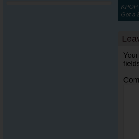
KPOP Y
Got a 
Lea
Your
fiel
Com