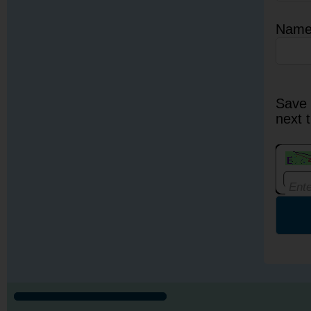
Nam
Save 
next 