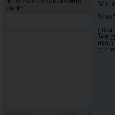
ข่าวสารอัพเดทก่อนใครได้ที่นี่
วิดีโอ
เลยจ้า
ไปชมว
แป
โดย
h
กรุณาใ
รูปภา