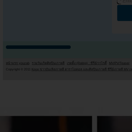
หน้าแรก youzab
รวมวันเกิดศิลปินเกาหลี
เรตติ้ง (Rating) : ซีรี่ย์/วาไรตี้
MV/PV/Teaser
Copyright © 2011
Kpop ข่าวบันเทิงเกาหลี ดาราไอดอล และศิลปินเกาหลี ซีรี่ย์เกาหลี MV เ