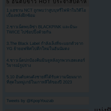
5 อันดับข่าว HOT ประจำสัปดาห์
1.แฮชาน NCT ถูกพบว่าสูบบุหรี่ไฟฟ้าในวิดีโอ
เบื้องหลังฝึกซ้อม
2.ชาวเน็ตพบลิซ่า BLACKPINK และมินะ
TWICE ไปช้อปปิ้งด้วยกัน
3.The Black Label กำลังเล็งที่จะแยกตัวจาก
YG ย้ายอฟฟิศไปตึกใหม่ในฮันนัมดง
4.ชาวเน็ตปกป้องคิมมินจูหลังถูกพวกเฮดเตอร์
วิจารณ์รูปร่าง
5.10 อันดับคนดังชายที่ได้รับความนิยมมาก
ที่สุดในหมู่เกย์ในเกาหลีใต้ของปี 2023
Tweets by @KpopYouzab
แบ่งปั