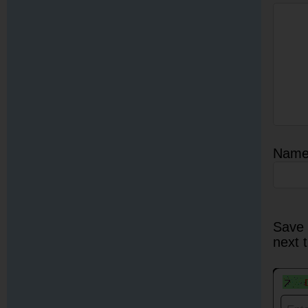
Nam
Save 
next 