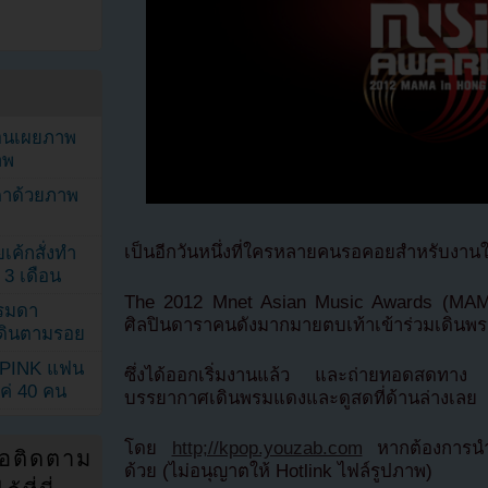
ยอนเผยภาพ
าพ
ตาด้วยภาพ
เป็นอีกวันหนึ่งที่ใครหลายคนรอคอยสำหรับงานใหญใ
เค้กสั่งทำ
 3 เดือน
The 2012 Mnet Asian Music Awards (MAMA) ที
รรมดา
ศิลปินดาราคนดังมากมายตบเท้าเข้าร่วมเดินพ
ดเดินตามรอย
KPINK แฟน
ซึ่งได้ออกเริ่มงานแล้ว และถ่ายทอดสดท
แค่ 40 คน
บรรยากาศเดินพรมแดงและดูสดที่ด้านล่างเลย
โดย
http;//kpop.youzab.com
หากต้องการนำข
่อติดตาม
ด้วย (ไม่อนุญาตให้ Hotlink ไฟล์รูปภาพ)