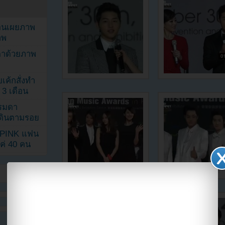
ยอนเผยภาพ
าพ
ตาด้วยภาพ
เค้กสั่งทำ
 3 เดือน
รรมดา
ดเดินตามรอย
KPINK แฟน
แค่ 40 คน