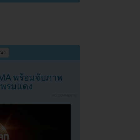
ษณา
MA พร้อมจับภาพ
นพรมแดง
{
NO COMMENTS
}