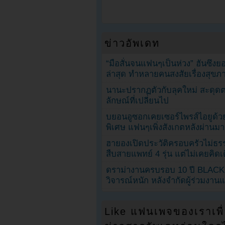
ข่าวอัพเดท
“มือสั่นจนแฟนๆเป็นห่วง” ฮันซึง
ล่าสุด ทำหลายคนสงสัยเรื่องสุขภ
นานะปรากฏตัวกับลุคใหม่ สะดุด
ลักษณ์ที่เปลี่ยนไป
บยอนอูซอกเคยเซอร์ไพรส์ไอยูด้วย
พิเศษ แฟนๆเพิ่งสังเกตหลังผ่านมา
ฮายองเปิดประวัติครอบครัวไม่ธ
สืบสายแพทย์ 4 รุ่น แต่ไม่เคยคิ
ดราม่างานครบรอบ 10 ปี BLAC
วิจารณ์หนัก หลังจำกัดผู้ร่วมงาน
Like แฟนเพจของเราเพื