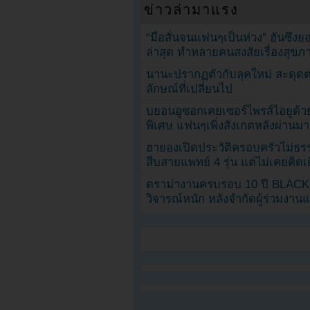
ข่าวล่ามาแรง
“มือสั่นจนแฟนๆเป็นห่วง” ฮันซึง
ล่าสุด ทำหลายคนสงสัยเรื่องสุขภ
นานะปรากฏตัวกับลุคใหม่ สะดุด
ลักษณ์ที่เปลี่ยนไป
บยอนอูซอกเคยเซอร์ไพรส์ไอยูด้วย
พิเศษ แฟนๆเพิ่งสังเกตหลังผ่านมา
ฮายองเปิดประวัติครอบครัวไม่ธ
สืบสายแพทย์ 4 รุ่น แต่ไม่เคยคิ
ดราม่างานครบรอบ 10 ปี BLAC
วิจารณ์หนัก หลังจำกัดผู้ร่วมงาน