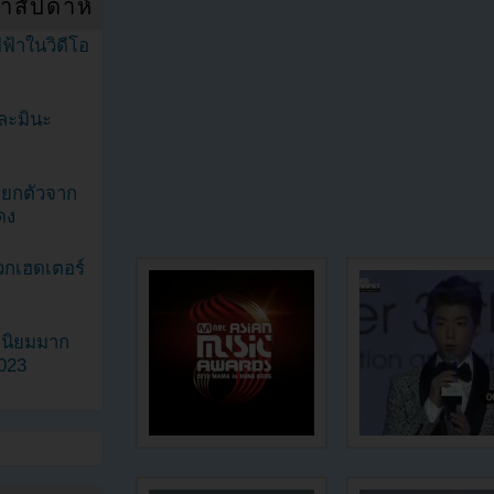
ำสัปดาห์
ฟ้าในวิดีโอ
ละมินะ
ะแยกตัวจาก
ดง
วกเฮดเตอร์
ามนิยมมาก
2023