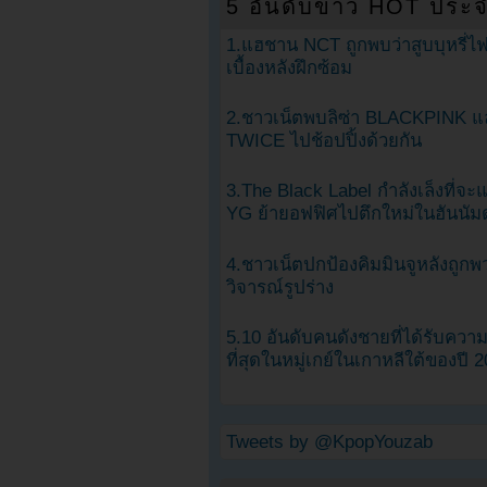
5 อันดับข่าว HOT ประจ
1.แฮชาน NCT ถูกพบว่าสูบบุหรี่ไฟ
เบื้องหลังฝึกซ้อม
2.ชาวเน็ตพบลิซ่า BLACKPINK แ
TWICE ไปช้อปปิ้งด้วยกัน
3.The Black Label กำลังเล็งที่จ
YG ย้ายอฟฟิศไปตึกใหม่ในฮันนัม
4.ชาวเน็ตปกป้องคิมมินจูหลังถูกพ
วิจารณ์รูปร่าง
5.10 อันดับคนดังชายที่ได้รับคว
ที่สุดในหมู่เกย์ในเกาหลีใต้ของปี 
Tweets by @KpopYouzab