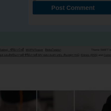
Rating) : ซีรี่ย์/วาไรตี้
MV/PV/Teaser
ติดต่อโฆษณา
Theme SWIFT 
ล และศิลปินเกาหลี ซีรี่ย์เกาหลี MV เพลง ละคร แซ่บ..ทันเหตุการณ์
|
Entries (RSS)
and
Comm