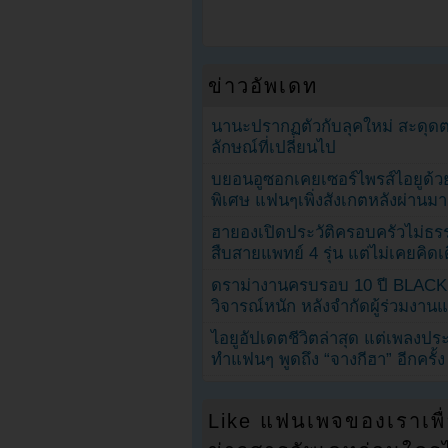
ข่าวอัพเดท
นานะปรากฏตัวกับลุคใหม่ สะดุด
ลักษณ์ที่เปลี่ยนไป
บยอนอูซอกเคยเซอร์ไพรส์ไอยูด้วย
พิเศษ แฟนๆเพิ่งสังเกตหลังผ่านมา
ฮายองเปิดประวัติครอบครัวไม่ธ
สืบสายแพทย์ 4 รุ่น แต่ไม่เคยคิ
ดราม่างานครบรอบ 10 ปี BLAC
วิจารณ์หนัก หลังจำกัดผู้ร่วมงาน
ไอยูอัปเดตชีวิตล่าสุด แต่เพลงป
ทำแฟนๆ พูดถึง “จางกีฮา” อีกครั้ง
Like แฟนเพจของเราเพื