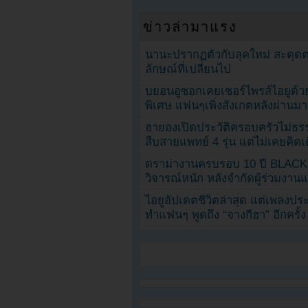
ข่าวล่ามาแรง
นานะปรากฏตัวกับลุคใหม่ สะดุด
ลักษณ์ที่เปลี่ยนไป
บยอนอูซอกเคยเซอร์ไพรส์ไอยูด้วย
พิเศษ แฟนๆเพิ่งสังเกตหลังผ่านมา
ฮายองเปิดประวัติครอบครัวไม่ธ
สืบสายแพทย์ 4 รุ่น แต่ไม่เคยคิ
ดราม่างานครบรอบ 10 ปี BLAC
วิจารณ์หนัก หลังจำกัดผู้ร่วมงาน
ไอยูอัปเดตชีวิตล่าสุด แต่เพลงป
ทำแฟนๆ พูดถึง “จางกีฮา” อีกครั้ง