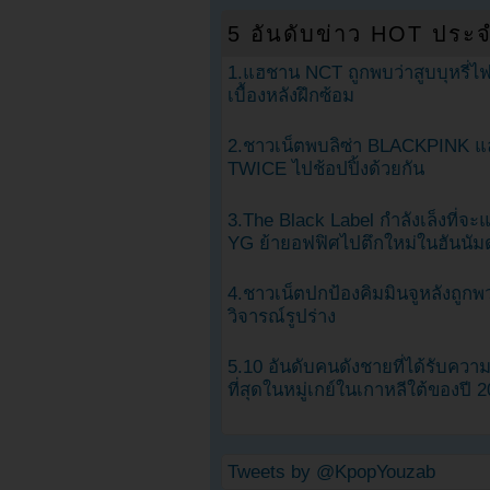
5 อันดับข่าว HOT ประจ
1.แฮชาน NCT ถูกพบว่าสูบบุหรี่ไฟ
เบื้องหลังฝึกซ้อม
2.ชาวเน็ตพบลิซ่า BLACKPINK แ
TWICE ไปช้อปปิ้งด้วยกัน
3.The Black Label กำลังเล็งที่จ
YG ย้ายอฟฟิศไปตึกใหม่ในฮันนัม
4.ชาวเน็ตปกป้องคิมมินจูหลังถูกพ
วิจารณ์รูปร่าง
5.10 อันดับคนดังชายที่ได้รับคว
ที่สุดในหมู่เกย์ในเกาหลีใต้ของปี 
Tweets by @KpopYouzab