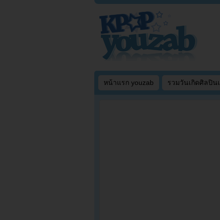
หน้าแรก youzab
รวมวันเกิดศิลปิน