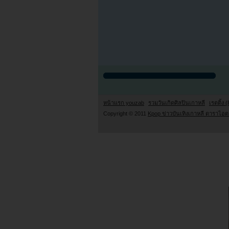
หน้าแรก youzab
รวมวันเกิดศิลปินเกาหลี
เรตติ้ง (
Copyright © 2011
Kpop ข่าวบันเทิงเกาหลี ดาราไอดอ