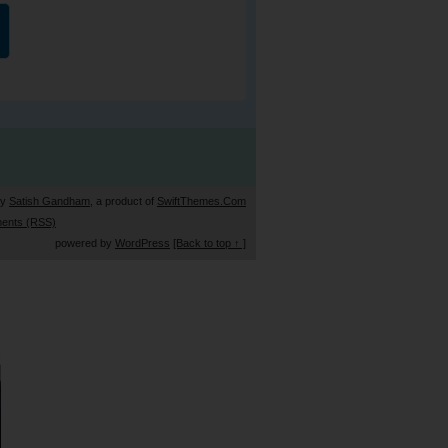
by
Satish Gandham
, a product of
SwiftThemes.Com
ents (RSS)
powered by
WordPress
[Back to top ↑ ]