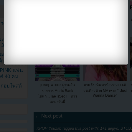
ฮโยยอน SNSD ซื้อห้องชุดสุด
[Live]โฮยองแซง โชว์เดี่ยวบน
หรูในนิวซองโดที่ตั้งอยู่ในอิน
เวทีด้วยเพลง The Art of
ตาด้วยภาพ
ชอน
Seduction ในรายการ
MCountdown
เค้กสั่งทำ
 3 เดือน
รรมดา
ดเดินตามรอย
KPINK แฟน
แค่ 40 คน
[Live]141003 ผู้ชนะใน
มาแล้ว!!ทิฟฟานี่ SNSD เดบิ
ระกอบโพสต์
รายการ Music Bank
วต์เดี่ยวด้วย MV เพลง "I Just
Wanna Dance"
ได้แก่....TaeTiSeo!! + การ
แสดงวันนี้
← Next post
KPOP Youzab tagged this post with:
1+1 aegyo
,
BTOB