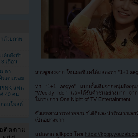
ตาด้วยภาพ
เค้กสั่งทำ
 3 เดือน
รรมดา
สาวซูยองจาก โซนยอชิแดได้แสดงท่า “1+1 aegy
ดเดินตามรอย
ท่า “1+1 aegyo” แบบดั้งเดิมจากหนุ่มอิลฮุ
KPINK แฟน
“Weekly Idol” และได้รับคำชมอย่างมาก จากนั
แค่ 40 คน
ในรายการ One Night of TV Entertainment
ระกอบโพสต์
ซึ่งเธอสามารถทำออกมาได้ดีและน่ารักมากเลย
เป็นอย่างมาก
่อติดตาม
แปลจาก allkpop โดย
https://kpop.youzab.c