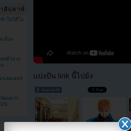
ำสัปดาห์
ฟ้าในวิดีโอ
ละมินะ
ะแยกตัวจาก
ดง
แบ่งปัน link นี้ไปยัง
วกเฮดเตอร์
ามนิยมมาก
2023