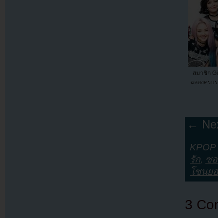
สมาชิก Gi
ฉลองครบรอ
← Nex
KPOP Y
รัก
,
ซอ
โซนยอ
3 Co