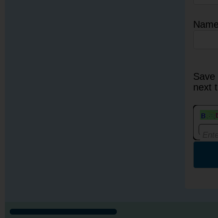
Nam
Save 
next 