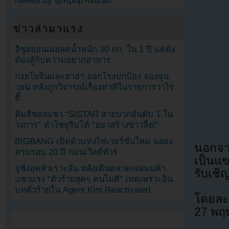
Tweets by @KpopYouzab
ข่าวล่ามาแรง
อีซูฮยอนเผยลดน้ำหนัก 30 กก. ใน 1 ปี แต่ยัง
ต้องสู้กับความอยากอาหาร
กงฮโยจินและฮาฮ่า ออกโรงปกป้อง จองจุน
วอน หลังถูกวิจารณ์เรื่องท่าทีในรายการวาไร
ตี้
คิมฮีชอลแซว “SISTAR สายบวกอันดับ 1 ใน
วงการ” ทำโซยูรีบโต้ “อย่าสร้างข่าวลือ!”
BIGBANG เปิดตัวแท่งไฟเวอร์ชั่นใหม่ ฉลอง
นอกจา
ครบรอบ 20 ปี ก่อนเวิลด์ทัวร์
เป็นแ
จูซังอุคหัวเราะลั่น หลังเดินตลาดเจอแม่ค้า
รับเชิ
แซวแรง “ตัวร้ายสุดๆ คนไม่ดี” เหตุเพราะอิน
บทตัวร้ายใน Agent Kim Reactivated
โดยละค
27 พฤ