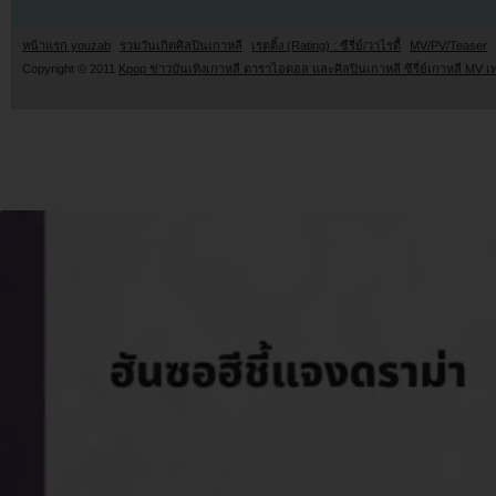
หน้าแรก youzab
รวมวันเกิดศิลปินเกาหลี
เรตติ้ง (Rating) : ซีรี่ย์/วาไรตี้
MV/PV/Teaser
Copyright © 2011
Kpop ข่าวบันเทิงเกาหลี ดาราไอดอล และศิลปินเกาหลี ซีรี่ย์เกาหลี MV เ