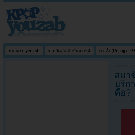
หน้าแรก youzab
รวมวันเกิดศิลปินเกาหลี
เรตติ้ง (Rating) : ซีรี
Written on
MAY
สมาช
บริก
คือ?
Filed under
U