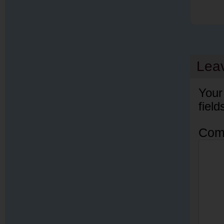
Lea
Your
fiel
Com