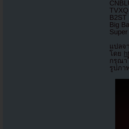
CNBL
TVXQ
B2ST
Big B
Super 
แป
โดย
h
กรุณาใ
รูปภา