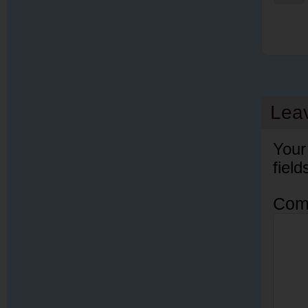
Lea
Your
fiel
Com