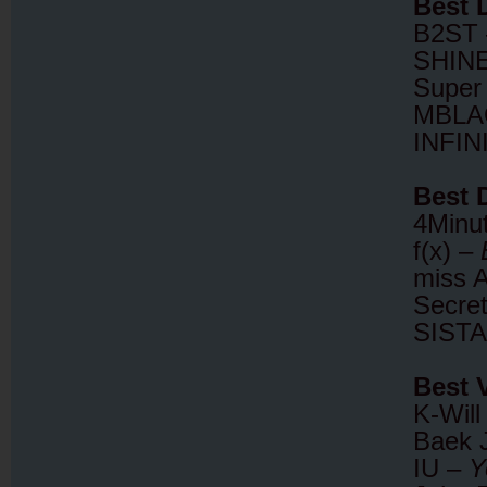
Best 
B2ST
SHIN
Super
MBLA
INFIN
Best 
4Minu
f(x) –
miss 
Secre
SIST
Best 
K-Will
Baek 
IU –
Y