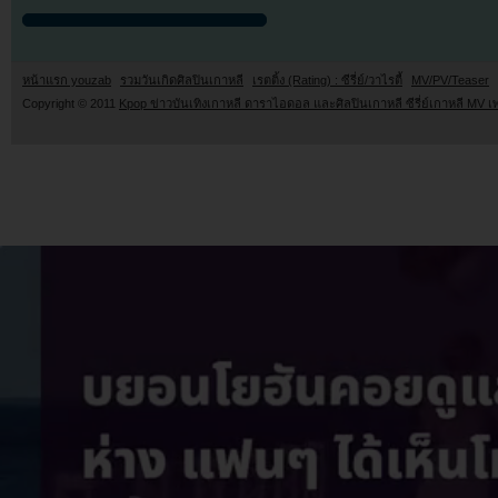
หน้าแรก youzab
รวมวันเกิดศิลปินเกาหลี
เรตติ้ง (Rating) : ซีรี่ย์/วาไรตี้
MV/PV/Teaser
Copyright © 2011
Kpop ข่าวบันเทิงเกาหลี ดาราไอดอล และศิลปินเกาหลี ซีรี่ย์เกาหลี MV เ