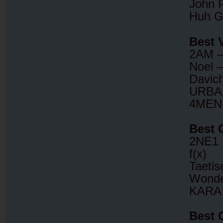
John 
Huh G
Best 
2AM 
Noel 
Davic
URBA
4MEN
Best 
2NE1
f(x)
Taetis
Wonde
KARA
Best 