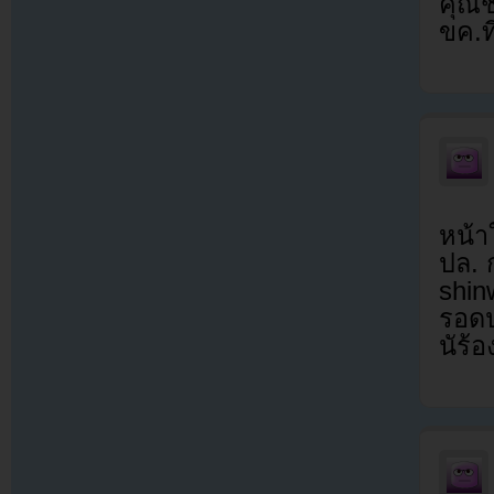
คุณช
ขค.ท
หน้า
ปล. 
shinw
รอดป
นัร้อ