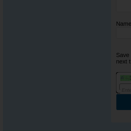
Nam
Save 
next 