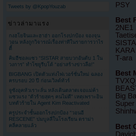
PSY
Tweets by @KpopYouzab
Best 
ข่าวล่ามาแรง
2NE1
Taetis
กงฮโยจินและฮาฮ่า ออกโรงปกป้อง จองจุน
SIST
วอน หลังถูกวิจารณ์เรื่องท่าทีในรายการวาไร
ตี้
KARA
T-ara
คิมฮีชอลแซว “SISTAR สายบวกอันดับ 1 ใน
วงการ” ทำโซยูรีบโต้ “อย่าสร้างข่าวลือ!”
Best 
BIGBANG เปิดตัวแท่งไฟเวอร์ชั่นใหม่ ฉลอง
TVXQ
ครบรอบ 20 ปี ก่อนเวิลด์ทัวร์
BEAS
จูซังอุคหัวเราะลั่น หลังเดินตลาดเจอแม่ค้า
Big B
แซวแรง “ตัวร้ายสุดๆ คนไม่ดี” เหตุเพราะอิน
Super 
บทตัวร้ายใน Agent Kim Reactivated
Shinh
ครูประจำชั้นออกโรงปกป้อง “วอนอี
RESCENE” ปมบูลลี่ในโรงเรียน ดราม่า
Best 
คลี่คลายแล้ว
Davich