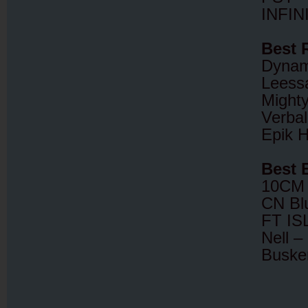
INFIN
Best 
Dynam
Leess
Might
Verbal
Epik 
Best 
10CM
CN Bl
FT I
Nell –
Buske