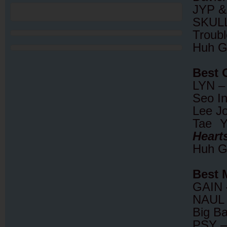
JYP &
SKUL
Troub
Huh G
Best 
LYN 
Seo I
Lee J
Tae 
Heart
Huh G
Best 
GAIN
NAUL
Big B
PSY 