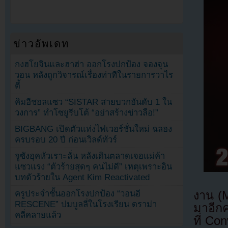
ข่าวอัพเดท
กงฮโยจินและฮาฮ่า ออกโรงปกป้อง จองจุน
วอน หลังถูกวิจารณ์เรื่องท่าทีในรายการวาไร
ตี้
คิมฮีชอลแซว “SISTAR สายบวกอันดับ 1 ใน
วงการ” ทำโซยูรีบโต้ “อย่าสร้างข่าวลือ!”
BIGBANG เปิดตัวแท่งไฟเวอร์ชั่นใหม่ ฉลอง
ครบรอบ 20 ปี ก่อนเวิลด์ทัวร์
จูซังอุคหัวเราะลั่น หลังเดินตลาดเจอแม่ค้า
แซวแรง “ตัวร้ายสุดๆ คนไม่ดี” เหตุเพราะอิน
บทตัวร้ายใน Agent Kim Reactivated
งาน (
ครูประจำชั้นออกโรงปกป้อง “วอนอี
RESCENE” ปมบูลลี่ในโรงเรียน ดราม่า
มาอีกค
คลี่คลายแล้ว
ที่ Co