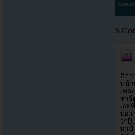
wonder
3 Co
คือว
หน้า
เพลง
ชาร์
เลยที
ปล.เ
ว่าB
มามั