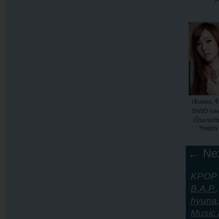
F
เฉินหลง, ซ
SNSD และ
เป็นแขกรั
"Happy 
← Nex
KPOP Y
B.A.P.
hyuna
Music