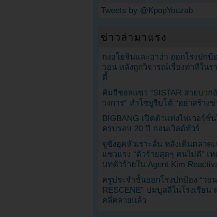
Tweets by @KpopYouzab
ข่าวล่ามาแรง
กงฮโยจินและฮาฮ่า ออกโรงปกป้อ
วอน หลังถูกวิจารณ์เรื่องท่าทีใน
ตี้
คิมฮีชอลแซว “SISTAR สายบวกอั
วงการ” ทำโซยูรีบโต้ “อย่าสร้างข่
BIGBANG เปิดตัวแท่งไฟเวอร์ชั่
ครบรอบ 20 ปี ก่อนเวิลด์ทัวร์
จูซังอุคหัวเราะลั่น หลังเดินตลาด
แซวแรง “ตัวร้ายสุดๆ คนไม่ดี” เห
บทตัวร้ายใน Agent Kim Reactiv
ครูประจำชั้นออกโรงปกป้อง “วอน
RESCENE” ปมบูลลี่ในโรงเรียน 
คลี่คลายแล้ว