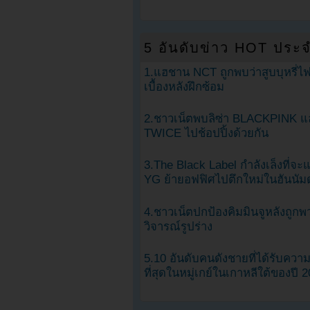
5 อันดับข่าว HOT ประจ
1.แฮชาน NCT ถูกพบว่าสูบบุหรี่ไฟ
เบื้องหลังฝึกซ้อม
2.ชาวเน็ตพบลิซ่า BLACKPINK แ
TWICE ไปช้อปปิ้งด้วยกัน
3.The Black Label กำลังเล็งที่จ
YG ย้ายอฟฟิศไปตึกใหม่ในฮันนัม
4.ชาวเน็ตปกป้องคิมมินจูหลังถูกพ
วิจารณ์รูปร่าง
5.10 อันดับคนดังชายที่ได้รับคว
ที่สุดในหมู่เกย์ในเกาหลีใต้ของปี 