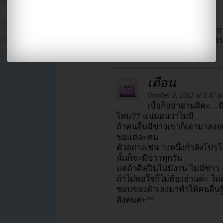
เบื่อ
October 2, 2012 at 10:55 am
เบื่อข่าวซูจี กับ ไอยู แต่เบื่อซูจีมาก
โอกาสกับนักร้องคนอื่นได้มีข่าวบ้างเหอะ รู้ว่าน
เตือน
October 2, 2012 at 2:47 
เบื่อก็อย่าอ่านสิคะ…
ไหม?? แน่นอนว่าไม่มี
ถ้าคนอื่นมีข่าวเขาก็เอามาลงอยู
ขอแต่ละคน
ตัวอย่างเช่น วงหนึ่งกำลังโปรโ
นั้นก็จะมีข่าวทุกวัน
แต่ถ้าศิลปินไม่มีงาน ไม่มีข่
ถ้าไม่พอใจก็ไม่ต้องอ่านค่ะ ไ
ชอบของตัวเองมาทำให้คนอื่นรู้
สังคมค่ะ^^