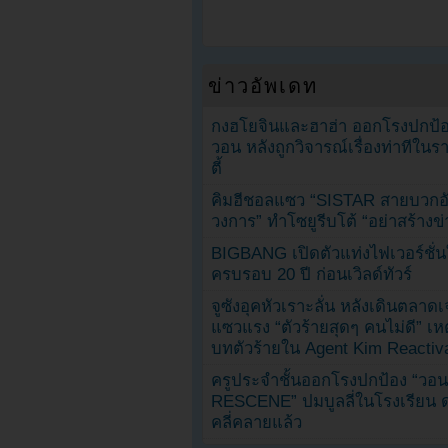
ข่าวอัพเดท
กงฮโยจินและฮาฮ่า ออกโรงปกป้อ
วอน หลังถูกวิจารณ์เรื่องท่าทีใน
ตี้
คิมฮีชอลแซว “SISTAR สายบวกอั
วงการ” ทำโซยูรีบโต้ “อย่าสร้างข่
BIGBANG เปิดตัวแท่งไฟเวอร์ชั่
ครบรอบ 20 ปี ก่อนเวิลด์ทัวร์
จูซังอุคหัวเราะลั่น หลังเดินตลาด
แซวแรง “ตัวร้ายสุดๆ คนไม่ดี” เห
บทตัวร้ายใน Agent Kim Reactiv
ครูประจำชั้นออกโรงปกป้อง “วอน
RESCENE” ปมบูลลี่ในโรงเรียน 
คลี่คลายแล้ว