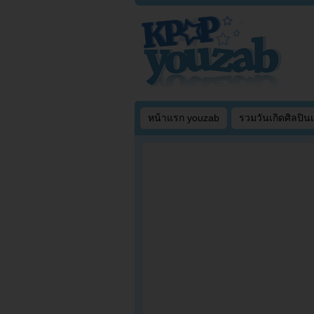
หน้าแรก youzab
รวมวันเกิดศิลปิน