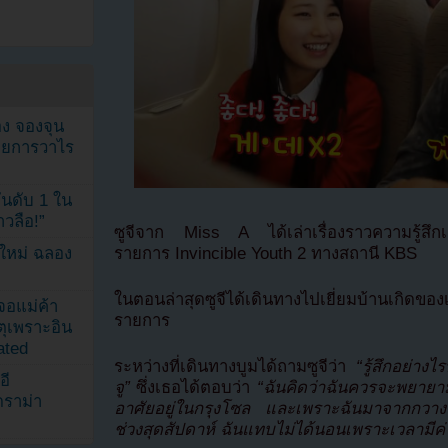
ง จองจุน
รายการวาไร
นดับ 1 ใน
าวลือ!”
ซูจีจาก Miss A ได้เล่าเรื่องราวความรู้สึ
รายการ Invincible Youth 2 ทางสถานี KBS
นใหม่ ฉลอง
ในตอนล่าสุดซูจีได้เดินทางไปเยี่ยมบ้านเกิดขอ
เจอแม่ค้า
รายการ
ตุเพราะอิน
ated
ระหว่างที่เดินทางบูมได้ถามซูจีว่า
“รู้สึกอย่าง
อี
จู”
ซึ่งเธอได้ตอบว่า
“ฉันคิดว่าฉันควรจะพยายามท
ดราม่า
อาศัยอยู่ในกรุงโซล และเพราะฉันมาจากกวางจู
ช่วงสุดสัปดาห์ ฉันแทบไม่ได้นอนเพราะเวลามีค่