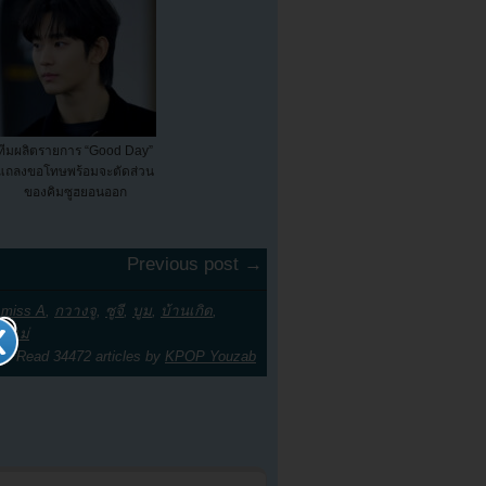
ทีมผลิตรายการ “Good Day”
แถลงขอโทษพร้อมจะตัดส่วน
ของคิมซูฮยอนออก
Previous post →
,
miss A
,
กวางจู
,
ซูจี
,
บูม
,
บ้านเกิด
,
์
,
แม่
Read 34472 articles by
KPOP Youzab