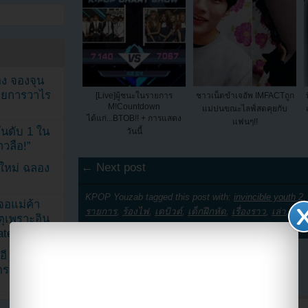
ง จองจุน
รายการวาไร
[Live]ผู้ชนะในรายการ
ชาวเน็ตขำเจอัพ IMFACTถูก
M!Countdown
แม่บ่นขณะไลฟ์สดคุยกับ
ได้แก่...BTOB!! + การแสดง
แฟนๆ!!
นดับ 1 ใน
วันนี้
าวลือ!”
← Next post
นใหม่ ฉลอง
KPOP Youzab tagged this post with:
invincible youth 2
เจอแม่ค้า
รายการ
,
ร้องไฟ
,
เดบิวต์
,
เด็กฝึกหัด
,
เรื่องราว
,
เล่า
,
แชร
ตุเพราะอิน
ated
อี
6 Comments
ดราม่า