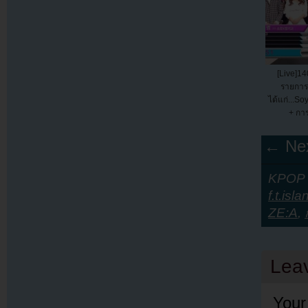
[Live]14
รายการ
ได้แก่...S
+ การ
← Nex
KPOP Y
f.t.isla
ZE:A
,
Lea
Your