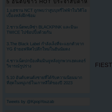
5 อันดับข่าว HOT ประจำสัปดาห์
1.แฮชาน NCT ถูกพบว่าสูบบุหรี่ไฟฟ้าในวิดีโอ
เบื้องหลังฝึกซ้อม
2.ชาวเน็ตพบลิซ่า BLACKPINK และมินะ
TWICE ไปช้อปปิ้งด้วยกัน
3.The Black Label กำลังเล็งที่จะแยกตัวจาก
YG ย้ายอฟฟิศไปตึกใหม่ในฮันนัมดง
4.ชาวเน็ตปกป้องคิมมินจูหลังถูกพวกเฮดเตอร์
FIES
วิจารณ์รูปร่าง
5.10 อันดับคนดังชายที่ได้รับความนิยมมาก
ที่สุดในหมู่เกย์ในเกาหลีใต้ของปี 2023
Tweets by @KpopYouzab