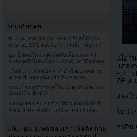
ข่าวอัพเดท
BLACKPINK ขอโทษ BLINK อีกครั้งในวัน
ครบรอบ 10 ปี ยอมรับ “รู้ว่าวันนี้สำคัญมาก”
ยูอาอินเผยโมเมนต์สนิทกับเพื่อนหนุ่ม หลัง
เมื่อว
หายจากสื่อไปพักใหญ่ แฟนๆจับตาชีวิตล่าสุด
แสดงจ
“มือสั่นจนแฟนๆเป็นห่วง” ฮันซึงยอนเผยภาพ
F.T I
ล่าสุด ทำหลายคนสงสัยเรื่องสุขภาพ
ZE:A 
นานะปรากฏตัวกับลุคใหม่ สะดุดตาด้วยภาพ
ลักษณ์ที่เปลี่ยนไป
และในว
บยอนอูซอกเคยเซอร์ไพรส์ไอยูด้วยเค้กสั่งทำ
พิเศษ แฟนๆเพิ่งสังเกตหลังผ่านมา 3 เดือน
ไปชมก
กาอิน
Like แฟนเพจของเราเพื่อติดตาม