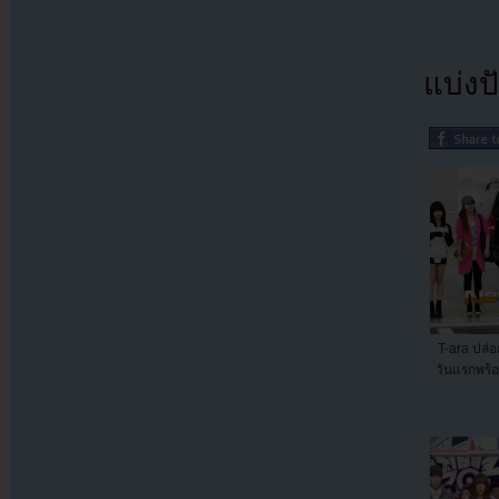
แบ่งปั
T-ara ปล่อ
วันแรกพร้อม