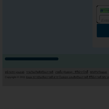
หน้าแรก youzab
รวมวันเกิดศิลปินเกาหลี
เรตติ้ง (Rating) : ซีรี่ย์/วาไรตี้
MV/PV/Teaser
Copyright © 2011
Kpop ข่าวบันเทิงเกาหลี ดาราไอดอล และศิลปินเกาหลี ซีรี่ย์เกาหลี MV เ