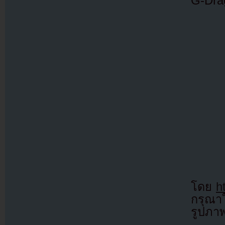
G-Dra
โดย
h
กรุณาใ
รูปภา