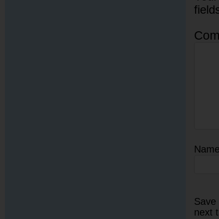
fiel
Com
Nam
Save 
next 