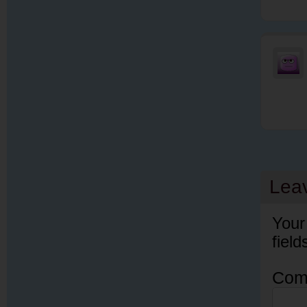
Lea
Your
fiel
Com