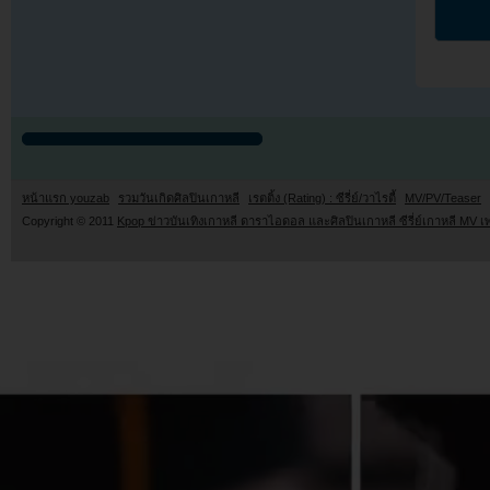
หน้าแรก youzab
รวมวันเกิดศิลปินเกาหลี
เรตติ้ง (Rating) : ซีรี่ย์/วาไรตี้
MV/PV/Teaser
Copyright © 2011
Kpop ข่าวบันเทิงเกาหลี ดาราไอดอล และศิลปินเกาหลี ซีรี่ย์เกาหลี MV เ