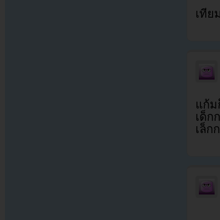
เทีย
แก้ม
เด็ก
เล็กก