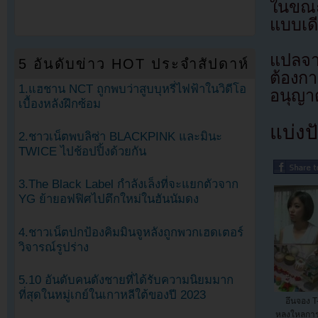
ในขณะ
แบบเด
แปลจา
5 อันดับข่าว HOT ประจำสัปดาห์
ต้องก
1.แฮชาน NCT ถูกพบว่าสูบบุหรี่ไฟฟ้าในวิดีโอ
อนุญาต
เบื้องหลังฝึกซ้อม
แบ่งปั
2.ชาวเน็ตพบลิซ่า BLACKPINK และมินะ
TWICE ไปช้อปปิ้งด้วยกัน
3.The Black Label กำลังเล็งที่จะแยกตัวจาก
YG ย้ายอฟฟิศไปตึกใหม่ในฮันนัมดง
4.ชาวเน็ตปกป้องคิมมินจูหลังถูกพวกเฮดเตอร์
วิจารณ์รูปร่าง
5.10 อันดับคนดังชายที่ได้รับความนิยมมาก
ที่สุดในหมู่เกย์ในเกาหลีใต้ของปี 2023
อึนจอง T
หลงใหลการ