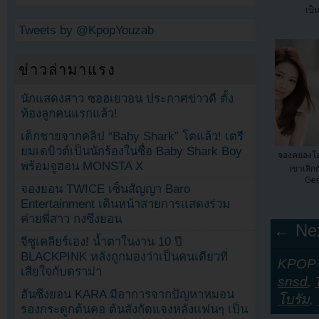
เป็
Tweets by @KpopYouzab
ข่าวล่ามาแรง
นักแสดงสาว ซอฮเยวอน ประกาศข่าวดี ตั้ง
ท้องลูกคนแรกแล้ว!
เด็กชายจากคลิป “Baby Shark” โตแล้ว! เตรี
ยมเดบิวต์เป็นนักร้องในชื่อ Baby Shark Boy
จองคยองโฮต
พร้อมจูฮอน MONSTA X
เขาเลิกก
Gen
จองยอน TWICE เซ็นสัญญา Baro
Entertainment เดินหน้าสายการแสดงร่วม
ค่ายพี่สาว กงซึงยอน
← Nex
จีซูเคลียร์เอง! น้ำตาในงาน 10 ปี
BLACKPINK หลังถูกมองว่าเป็นคนเดียวที่
KPOP Y
เสียใจกับดราม่า
snsd
,
ฮันซึงยอน KARA มีอาการจากปัญหาหมอน
โบรัม
,
รองกระดูกต้นคอ ต้นสังกัดแจงหลังแฟนๆ เป็น