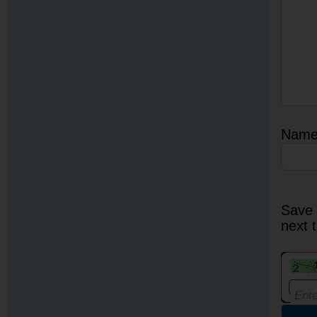
Nam
Save 
next 