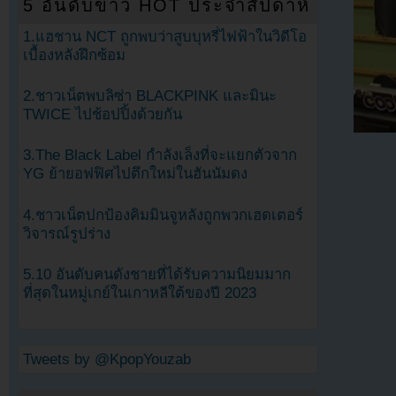
5 อันดับข่าว HOT ประจำสัปดาห์
1.แฮชาน NCT ถูกพบว่าสูบบุหรี่ไฟฟ้าในวิดีโอ
เบื้องหลังฝึกซ้อม
2.ชาวเน็ตพบลิซ่า BLACKPINK และมินะ
TWICE ไปช้อปปิ้งด้วยกัน
3.The Black Label กำลังเล็งที่จะแยกตัวจาก
YG ย้ายอฟฟิศไปตึกใหม่ในฮันนัมดง
4.ชาวเน็ตปกป้องคิมมินจูหลังถูกพวกเฮดเตอร์
วิจารณ์รูปร่าง
5.10 อันดับคนดังชายที่ได้รับความนิยมมาก
ที่สุดในหมู่เกย์ในเกาหลีใต้ของปี 2023
Tweets by @KpopYouzab