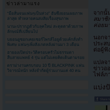
ข่าวล่ามาแรง
จากนั
“มือสั่นจนแฟนๆเป็นห่วง” ฮันซึงยอนเผยภาพ
สมาชิ
ล่าสุด ทำหลายคนสงสัยเรื่องสุขภาพ
ค่อยมา
นานะปรากฏตัวกับลุคใหม่ สะดุดตาด้วยภาพ
ลักษณ์ที่เปลี่ยนไป
นอกจาก
บยอนอูซอกเคยเซอร์ไพรส์ไอยูด้วยเค้กสั่งทำ
ประสบ
พิเศษ แฟนๆเพิ่งสังเกตหลังผ่านมา 3 เดือน
ต่อผู้
ฮายองเปิดประวัติครอบครัวไม่ธรรมดา
สืบสายแพทย์ 4 รุ่น แต่ไม่เคยคิดเดินตามรอย
แปลจา
ดราม่างานครบรอบ 10 ปี BLACKPINK แฟน
ข่าวอ
วิจารณ์หนัก หลังจำกัดผู้ร่วมงานแค่ 40 คน
ไฟล์ภ
แบ่งปั