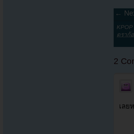
← Nex
KPOP Y
ดราก้
2 Co
เลยห