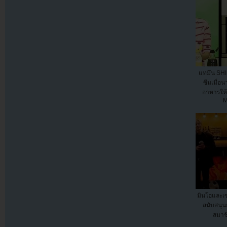
แทมึน SHI
ซึมเมื่อน
อาหารให
M
มินโฮและเซ
สนับสนุน
สมาช