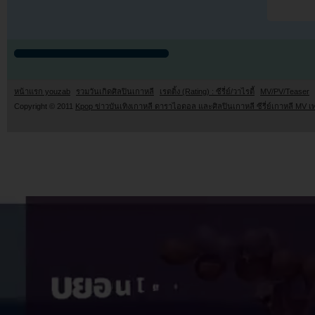
หน้าแรก youzab
รวมวันเกิดศิลปินเกาหลี
เรตติ้ง (Rating) : ซีรี่ย์/วาไรตี้
MV/PV/Teaser
Copyright © 2011
Kpop ข่าวบันเทิงเกาหลี ดาราไอดอล และศิลปินเกาหลี ซีรี่ย์เกาหลี MV เ