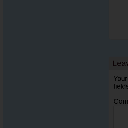
Lea
Your
fiel
Com