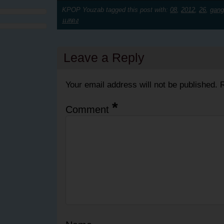
KPOP Youzab tagged this post with:
08
,
2012
,
26
,
gang
แสดง
Leave a Reply
Your email address will not be published.
R
*
Comment