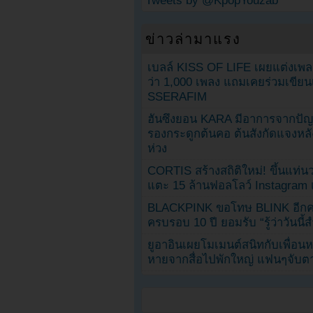
Tweets by @KpopYouzab
ข่าวล่ามาแรง
เบลล์ KISS OF LIFE เผยแต่งเพ
ว่า 1,000 เพลง แถมเคยร่วมเขียน
SSERAFIM
ฮันซึงยอน KARA มีอาการจากป
รองกระดูกต้นคอ ต้นสังกัดแจงหล
ห่วง
CORTIS สร้างสถิติใหม่! ขึ้นแท่นว
แตะ 15 ล้านฟอลโลว์ Instagram เร
BLACKPINK ขอโทษ BLINK อีกครั
ครบรอบ 10 ปี ยอมรับ “รู้ว่าวันนี
ยูอาอินเผยโมเมนต์สนิทกับเพื่อนหน
หายจากสื่อไปพักใหญ่ แฟนๆจับตาช