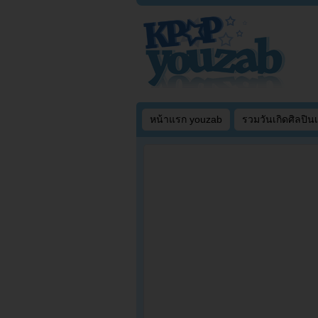
หน้าแรก youzab
รวมวันเกิดศิลปิน