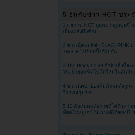
5 อันดับข่าว HOT ประจ
1.แฮชาน NCT ถูกพบว่าสูบบุหรี่ไฟ
เบื้องหลังฝึกซ้อม
2.ชาวเน็ตพบลิซ่า BLACKPINK แ
TWICE ไปช้อปปิ้งด้วยกัน
3.The Black Label กำลังเล็งที่จ
YG ย้ายอฟฟิศไปตึกใหม่ในฮันนัม
4.ชาวเน็ตปกป้องคิมมินจูหลังถูกพ
วิจารณ์รูปร่าง
5.10 อันดับคนดังชายที่ได้รับคว
ที่สุดในหมู่เกย์ในเกาหลีใต้ของปี 