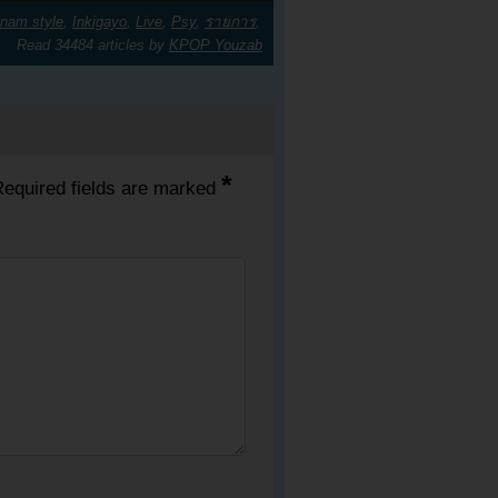
nam style
,
Inkigayo
,
Live
,
Psy
,
รายการ
,
Read 34484 articles by
KPOP Youzab
*
equired fields are marked