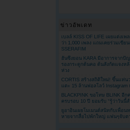
ข่าวอัพเดท
เบลล์ KISS OF LIFE เผยแต่งเพ
ว่า 1,000 เพลง แถมเคยร่วมเขียน
SSERAFIM
ฮันซึงยอน KARA มีอาการจากป
รองกระดูกต้นคอ ต้นสังกัดแจงหล
ห่วง
CORTIS สร้างสถิติใหม่! ขึ้นแท่นว
แตะ 15 ล้านฟอลโลว์ Instagram เร
BLACKPINK ขอโทษ BLINK อีกครั
ครบรอบ 10 ปี ยอมรับ “รู้ว่าวันนี
ยูอาอินเผยโมเมนต์สนิทกับเพื่อนหน
หายจากสื่อไปพักใหญ่ แฟนๆจับตาช