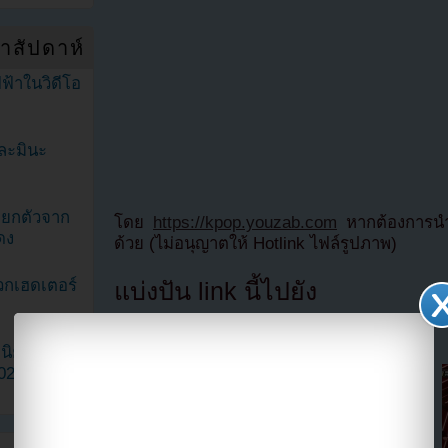
ำสัปดาห์
ฟ้าในวิดีโอ
ละมินะ
ะแยกตัวจาก
โดย
https://kpop.youzab.com
หากต้องการนำข
ดง
ด้วย (ไม่อนุญาตให้ Hotlink ไฟล์รูปภาพ)
วกเฮดเตอร์
แบ่งปัน link นี้ไปยัง
ามนิยมมาก
2023