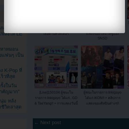
นิโคลKARAแชร์ภาพถ่าย
ทีมงาน The Third Hospital
ลงมาแล้วก
ใบหน้าไร้เครื่องสำอางค์ของ
จัดงานเซอร์ไพร้ส์ตอนรับนัก
เพลงให้ LE
เธอผ่านทวิตเตอร์
แสดงน้องใหม่ให้ซูยอง
SNSD
ัญหาหมอน
ังแฟนๆ เป็น
ง K-Pop ที่
็วที่สุด
้งในวัน
้สำคัญมาก”
[Live]150104 ผู้ชนะใน
ผู้ชนะในรายการ Inkigayo
รายการ Inkigayo ได้แก่...GD
ได้แก่ iKON!! + คลิปการ
ุ่ม หลัง
& TaeYang!! + การแสดงวันนี้
แสดงของศิลปินต่างๆ!!
ีวิตล่าสุด
← Next post