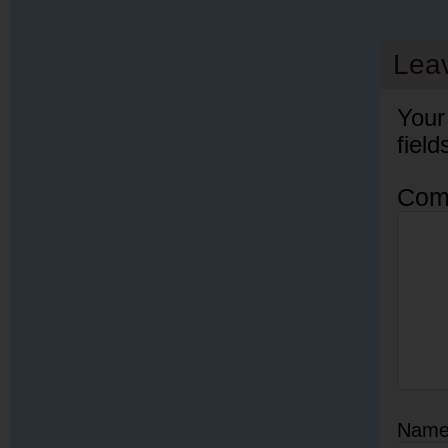
Lea
Your
fiel
Com
Nam