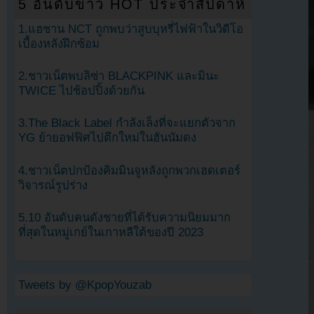
5 อันดับข่าว HOT ประจำสัปดาห์
1.แฮชาน NCT ถูกพบว่าสูบบุหรี่ไฟฟ้าในวิดีโอ
เบื้องหลังฝึกซ้อม
2.ชาวเน็ตพบลิซ่า BLACKPINK และมินะ
TWICE ไปช้อปปิ้งด้วยกัน
3.The Black Label กำลังเล็งที่จะแยกตัวจาก
YG ย้ายอฟฟิศไปตึกใหม่ในฮันนัมดง
4.ชาวเน็ตปกป้องคิมมินจูหลังถูกพวกเฮดเตอร์
วิจารณ์รูปร่าง
5.10 อันดับคนดังชายที่ได้รับความนิยมมาก
ที่สุดในหมู่เกย์ในเกาหลีใต้ของปี 2023
Tweets by @KpopYouzab