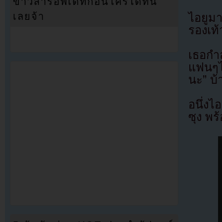
ข่าวสารอัพเดทก่อนใครได้ที่นี่
เลยจ้า
ไอยูมา
รองเท้
เธอกำล
แฟนๆไ
นะ” บ้
อนึ่งไ
ซุง พร