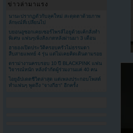
ข่าวล่ามาแรง
นานะปรากฏตัวกับลุคใหม่ สะดุดตาด้วยภาพ
ลักษณ์ที่เปลี่ยนไป
บยอนอูซอกเคยเซอร์ไพรส์ไอยูด้วยเค้กสั่งทำ
พิเศษ แฟนๆเพิ่งสังเกตหลังผ่านมา 3 เดือน
ฮายองเปิดประวัติครอบครัวไม่ธรรมดา
สืบสายแพทย์ 4 รุ่น แต่ไม่เคยคิดเดินตามรอย
ดราม่างานครบรอบ 10 ปี BLACKPINK แฟน
วิจารณ์หนัก หลังจำกัดผู้ร่วมงานแค่ 40 คน
ไอยูอัปเดตชีวิตล่าสุด แต่เพลงประกอบโพสต์
ทำแฟนๆ พูดถึง “จางกีฮา” อีกครั้ง