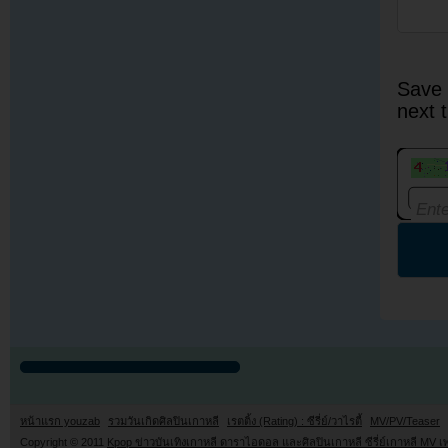
Save 
next 
หน้าแรก youzab
รวมวันเกิดศิลปินเกาหลี
เรตติ้ง (Rating) : ซีรี่ย์/วาไรตี้
MV/PV/Teaser
Copyright © 2011
Kpop ข่าวบันเทิงเกาหลี ดาราไอดอล และศิลปินเกาหลี ซีรี่ย์เกาหลี MV เ