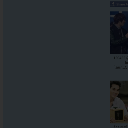
120422 ผ
I
ได้แก่..
ว้าว!!ซงซ