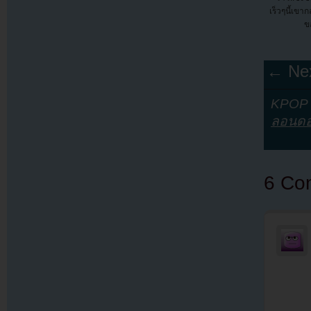
เร็วๆนี้เข
ขอ
← Nex
KPOP Y
ลอนด
6 Co