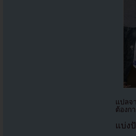
แปลจ
ต้องก
แบ่งปั