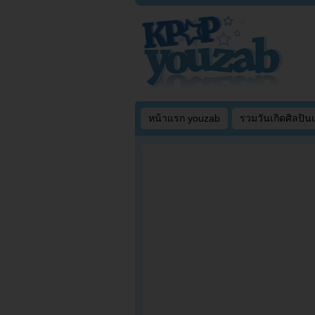
หน้าแรก youzab
รวมวันเกิดศิลปิน