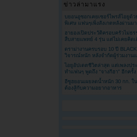
ข่าวล่ามาแรง
บยอนอูซอกเคยเซอร์ไพรส์ไอยูด้วย
พิเศษ แฟนๆเพิ่งสังเกตหลังผ่านมา
ฮายองเปิดประวัติครอบครัวไม่ธ
สืบสายแพทย์ 4 รุ่น แต่ไม่เคยคิ
ดราม่างานครบรอบ 10 ปี BLAC
วิจารณ์หนัก หลังจำกัดผู้ร่วมงาน
ไอยูอัปเดตชีวิตล่าสุด แต่เพลงป
ทำแฟนๆ พูดถึง “จางกีฮา” อีกครั้ง
อีซูฮยอนเผยลดน้ำหนัก 30 กก. ใน 
ต้องสู้กับความอยากอาหาร