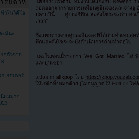
ำสัปดาห์
แต่อย่างไรก็ตาม ทีมงานได้แจ้งกับ Newsen ว่า 
ถอดออกจากรายการเหมือนคู่อึนจองและจางอู 
ฟ้าในวิดีโอ
ปลายปีนี้ คู่ของอีทึกและคังโซระจะถ่ายทำเป
เวลา”
ละมินะ
ซึ่งแตกต่างจากคู่ของอึนจองที่ได้ถ่ายทำเทปสุด
ทึกและคังโซระจะยังดำเนินการถ่ายทำต่อไป
ะแยกตัวจาก
และในตอนนี้รายการ We Got Married ได้เพิ่มคู
ดง
และยุนเซอา
วกเฮดเตอร์
แปลจาก allkpop โดย
https://kpop.youzab.c
ให้เรดิตทั้งหมดด้วย (ไม่อนุญาตให้ Hotlink ไฟล
ามนิยมมาก
2023