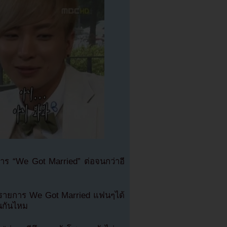
าร “We Got Married” ต่อจนกว่าอี
ลารายการ We Got Married แฟนๆได้
อนกันไหม