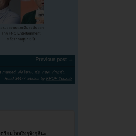
จองฮยองดนและคิมยงมันออก
จาก FNC Entertainment
หลังจากอยู่มา 6 ปี
Previous post →
t married
,
คังโซระ
,
ต่อ
,
ถอด
,
ถ่ายทำ
,
Read 34477 articles by
KPOP Youzab
ตรียมใจจริงๆจังๆสินะ