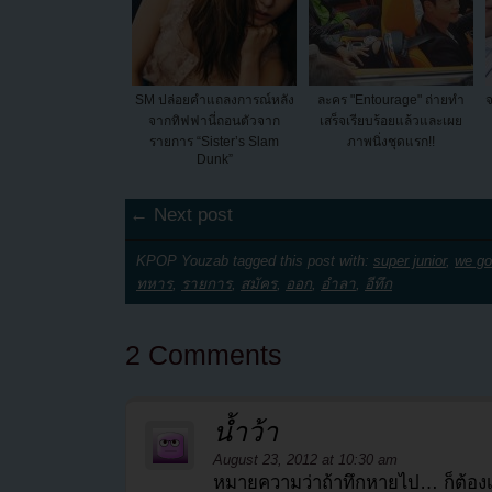
SM ปล่อยคำแถลงการณ์หลัง
ละคร "Entourage" ถ่ายทำ
จากทิฟฟานี่ถอนตัวจาก
เสร็จเรียบร้อยแล้วและเผย
รายการ “Sister’s Slam
ภาพนิ่งชุดแรก!!
Dunk”
← Next post
KPOP Youzab tagged this post with:
super junior
,
we go
ทหาร
,
รายการ
,
สมัคร
,
ออก
,
อำลา
,
อีทึก
2 Comments
น้ำว้า
August 23, 2012 at 10:30 am
หมายความว่าถ้าทึกหายไป… ก็ต้องเ