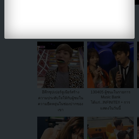
แบ่งปัน link นี้ไปยัง
อีทึกซุปเปอร์จูเนียร์สร้าง
130405 ผู้ชนะในรายการ
Music Bank
ความประทับใจให้กับผู้ชมใน
ได้แก่...INFINITE!! + การ
ความยืดหยุ่นในช่องปากของ
แสดงในวันนี้
เขา