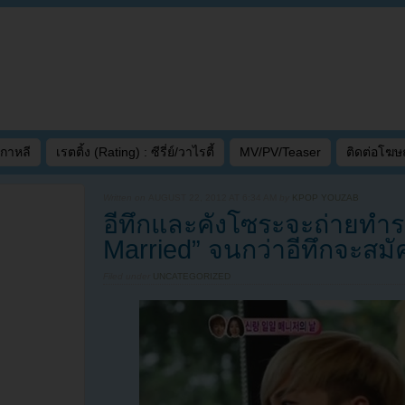
เกาหลี
เรตติ้ง (Rating) : ซีรี่ย์/วาไรตี้
MV/PV/Teaser
ติดต่อโฆ
Written on
AUGUST 22, 2012 AT 6:34 AM
by
KPOP YOUZAB
อีทึกและคังโซระจะถ่ายทำ
Married” จนกว่าอีทึกจะสม
Filed under
UNCATEGORIZED