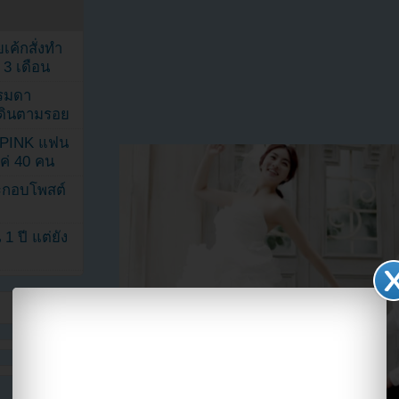
เค้กสั่งทำ
 3 เดือน
รรมดา
ดเดินตามรอย
KPINK แฟน
แค่ 40 คน
ระกอบโพสต์
1 ปี แต่ยัง