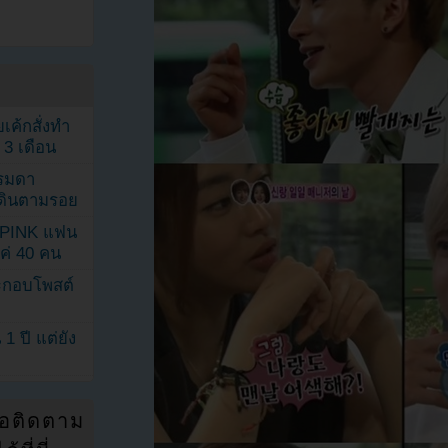
เค้กสั่งทำ
 3 เดือน
รรมดา
ดเดินตามรอย
KPINK แฟน
แค่ 40 คน
ระกอบโพสต์
1 ปี แต่ยัง
่อติดตาม