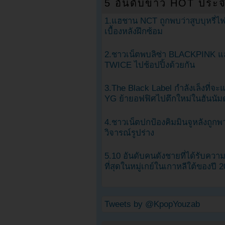
5 อันดับข่าว HOT ประจ
1.แฮชาน NCT ถูกพบว่าสูบบุหรี่ไฟ
เบื้องหลังฝึกซ้อม
2.ชาวเน็ตพบลิซ่า BLACKPINK แ
TWICE ไปช้อปปิ้งด้วยกัน
3.The Black Label กำลังเล็งที่จ
YG ย้ายอฟฟิศไปตึกใหม่ในฮันนัม
4.ชาวเน็ตปกป้องคิมมินจูหลังถูกพ
วิจารณ์รูปร่าง
5.10 อันดับคนดังชายที่ได้รับคว
ที่สุดในหมู่เกย์ในเกาหลีใต้ของปี 
Tweets by @KpopYouzab