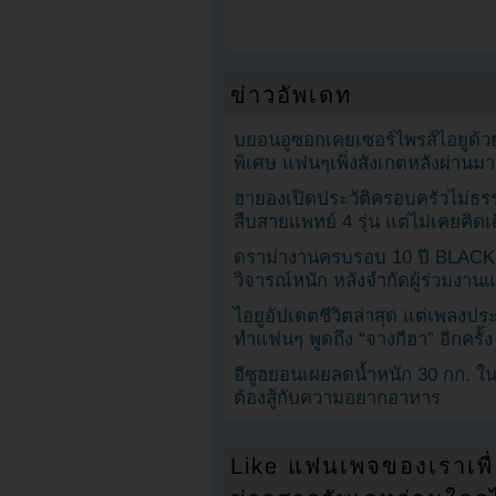
ข่าวอัพเดท
บยอนอูซอกเคยเซอร์ไพรส์ไอยูด้วย
พิเศษ แฟนๆเพิ่งสังเกตหลังผ่านมา
ฮายองเปิดประวัติครอบครัวไม่ธ
สืบสายแพทย์ 4 รุ่น แต่ไม่เคยคิ
ดราม่างานครบรอบ 10 ปี BLAC
วิจารณ์หนัก หลังจำกัดผู้ร่วมงาน
ไอยูอัปเดตชีวิตล่าสุด แต่เพลงป
ทำแฟนๆ พูดถึง “จางกีฮา” อีกครั้ง
อีซูฮยอนเผยลดน้ำหนัก 30 กก. ใน 
ต้องสู้กับความอยากอาหาร
Like แฟนเพจของเราเพื