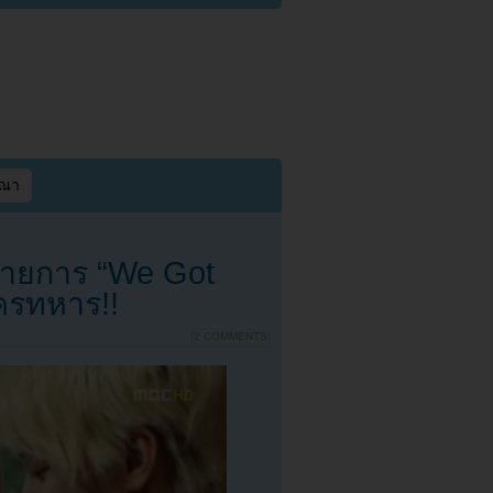
ษณา
รายการ “We Got
ัครทหาร!!
{
2 COMMENTS
}