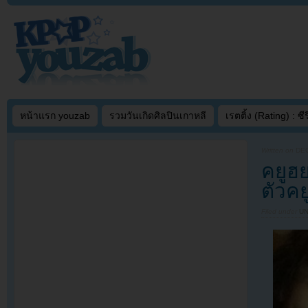
หน้าแรก youzab
รวมวันเกิดศิลปินเกาหลี
เรตติ้ง (Rating) : ซีรี
Written on
DEC
คยูฮย
ตัวคย
Filed under
U