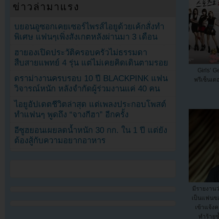
ข่าวล่ามาแรง
บยอนอูซอกเคยเซอร์ไพรส์ไอยูด้วยเค้กสั่งทำ
พิเศษ แฟนๆเพิ่งสังเกตหลังผ่านมา 3 เดือน
ฮายองเปิดประวัติครอบครัวไม่ธรรมดา
สืบสายแพทย์ 4 รุ่น แต่ไม่เคยคิดเดินตามรอย
Girls’ G
ดราม่างานครบรอบ 10 ปี BLACKPINK แฟน
พรีเซ็นเต
วิจารณ์หนัก หลังจำกัดผู้ร่วมงานแค่ 40 คน
ไอยูอัปเดตชีวิตล่าสุด แต่เพลงประกอบโพสต์
ทำแฟนๆ พูดถึง “จางกีฮา” อีกครั้ง
อีซูฮยอนเผยลดน้ำหนัก 30 กก. ใน 1 ปี แต่ยัง
ต้องสู้กับความอยากอาหาร
มีรายงานว่
เป็นแฟนขอ
เข้าแจ้ง
ทำร้ายซ้