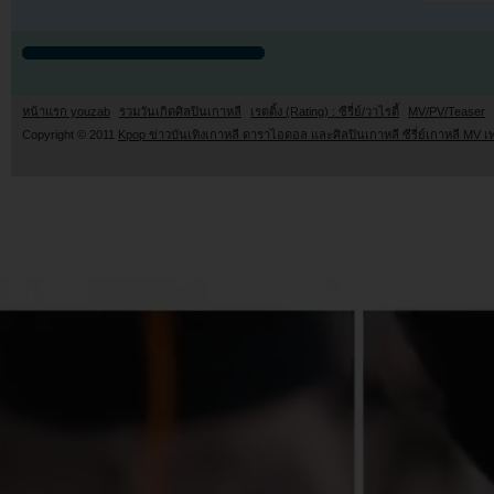
หน้าแรก youzab
รวมวันเกิดศิลปินเกาหลี
เรตติ้ง (Rating) : ซีรี่ย์/วาไรตี้
MV/PV/Teaser
Copyright © 2011
Kpop ข่าวบันเทิงเกาหลี ดาราไอดอล และศิลปินเกาหลี ซีรี่ย์เกาหลี MV เ