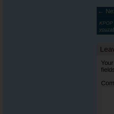
← Nex
KPOP Y
youza
Lea
Your
fiel
Com