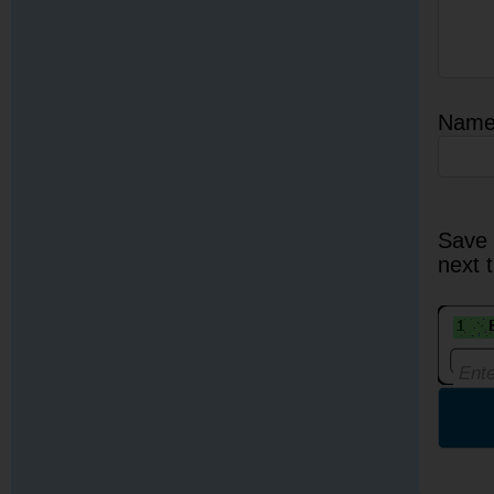
Nam
Save 
next 