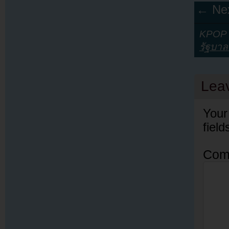
← Nex
KPOP Y
รัฐบาลช
Lea
Your
fiel
Com