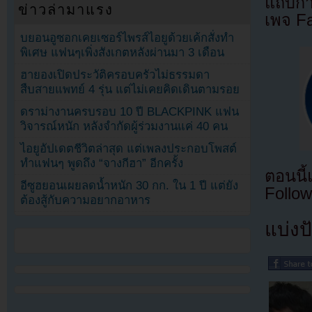
แถบกำล
ข่าวล่ามาแรง
เพจ F
บยอนอูซอกเคยเซอร์ไพรส์ไอยูด้วยเค้กสั่งทำ
พิเศษ แฟนๆเพิ่งสังเกตหลังผ่านมา 3 เดือน
ฮายองเปิดประวัติครอบครัวไม่ธรรมดา
สืบสายแพทย์ 4 รุ่น แต่ไม่เคยคิดเดินตามรอย
ดราม่างานครบรอบ 10 ปี BLACKPINK แฟน
วิจารณ์หนัก หลังจำกัดผู้ร่วมงานแค่ 40 คน
ไอยูอัปเดตชีวิตล่าสุด แต่เพลงประกอบโพสต์
ทำแฟนๆ พูดถึง “จางกีฮา” อีกครั้ง
ตอนนี
อีซูฮยอนเผยลดน้ำหนัก 30 กก. ใน 1 ปี แต่ยัง
Follow
ต้องสู้กับความอยากอาหาร
แบ่งปั