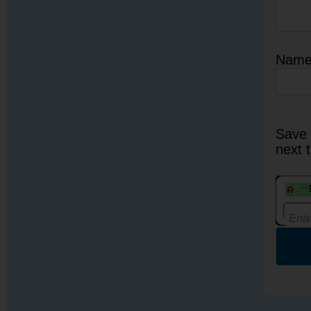
Nam
Save 
next 