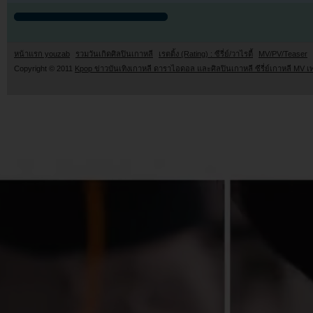
หน้าแรก youzab
รวมวันเกิดศิลปินเกาหลี
เรตติ้ง (Rating) : ซีรี่ย์/วาไรตี้
MV/PV/Teaser
Copyright © 2011
Kpop ข่าวบันเทิงเกาหลี ดาราไอดอล และศิลปินเกาหลี ซีรี่ย์เกาหลี MV เ