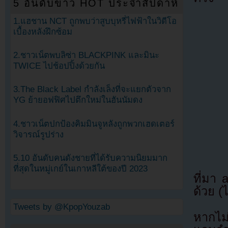
5 อันดับข่าว HOT ประจำสัปดาห์
1.แฮชาน NCT ถูกพบว่าสูบบุหรี่ไฟฟ้าในวิดีโอ
เบื้องหลังฝึกซ้อม
2.ชาวเน็ตพบลิซ่า BLACKPINK และมินะ
TWICE ไปช้อปปิ้งด้วยกัน
3.The Black Label กำลังเล็งที่จะแยกตัวจาก
YG ย้ายอฟฟิศไปตึกใหม่ในฮันนัมดง
4.ชาวเน็ตปกป้องคิมมินจูหลังถูกพวกเฮดเตอร์
วิจารณ์รูปร่าง
5.10 อันดับคนดังชายที่ได้รับความนิยมมาก
ที่สุดในหมู่เกย์ในเกาหลีใต้ของปี 2023
ที่มา
ด้วย (
Tweets by @KpopYouzab
หากไม