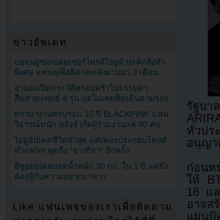
ข่าวอัพเดท
บยอนอูซอกเคยเซอร์ไพรส์ไอยูด้วยเค้กสั่งทำ
พิเศษ แฟนๆเพิ่งสังเกตหลังผ่านมา 3 เดือน
ฮายองเปิดประวัติครอบครัวไม่ธรรมดา
สืบสายแพทย์ 4 รุ่น แต่ไม่เคยคิดเดินตามรอย
รัฐบาลช
ดราม่างานครบรอบ 10 ปี BLACKPINK แฟน
ARIRA
วิจารณ์หนัก หลังจำกัดผู้ร่วมงานแค่ 40 คน
ทั่วป
ไอยูอัปเดตชีวิตล่าสุด แต่เพลงประกอบโพสต์
อนุญา
ทำแฟนๆ พูดถึง “จางกีฮา” อีกครั้ง
ก่อนหน
อีซูฮยอนเผยลดน้ำหนัก 30 กก. ใน 1 ปี แต่ยัง
ต้องสู้กับความอยากอาหาร
ให้ BT
16 แล
อาจสร้
Like แฟนเพจของเราเพื่อติดตาม
แผนป้