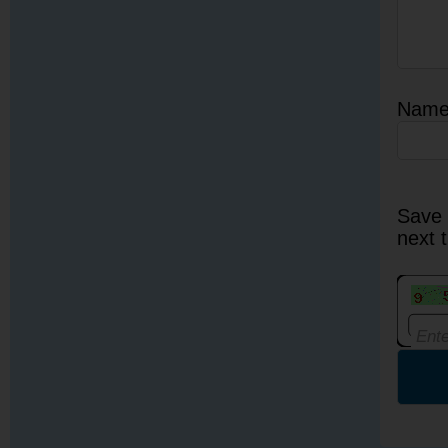
Nam
Save 
next 