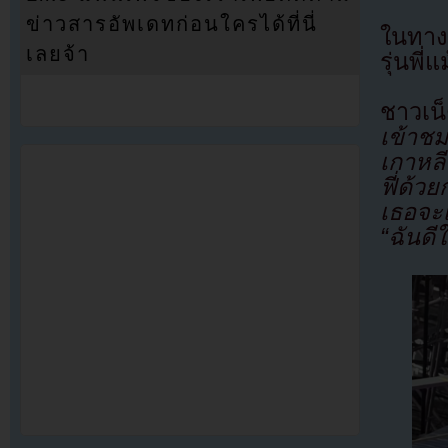
ข่าวสารอัพเดทก่อนใครได้ที่นี่
ในทางก
เลยจ้า
รุ่นพี
ชาวเน
เข้าช
เกาหล
ฟี่ด้ว
เธอจะเ
“ฉันดี