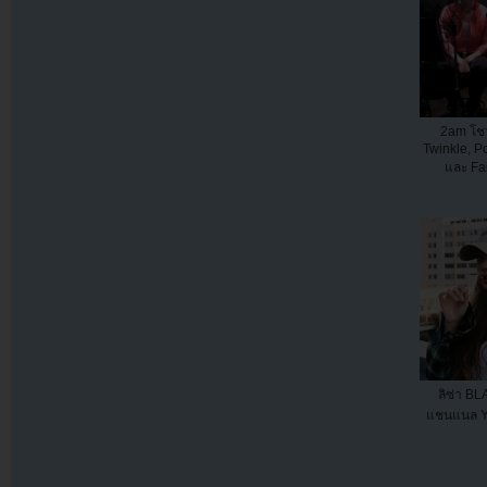
2am โชว
Twinkle, Po
และ Fa
ลิซ่า B
แชนแนล Y