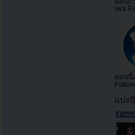
แถบกำล
เพจ F
ตอนนี
Follow
แบ่งปั