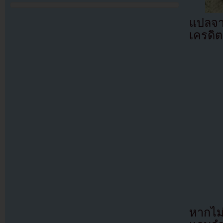
แปลจ
เครดิต
หากไม