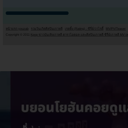
หน้าแรก youzab
รวมวันเกิดศิลปินเกาหลี
เรตติ้ง (Rating) : ซีรี่ย์/วาไรตี้
MV/PV/Teaser
Copyright © 2011
Kpop ข่าวบันเทิงเกาหลี ดาราไอดอล และศิลปินเกาหลี ซีรี่ย์เกาหลี MV เ