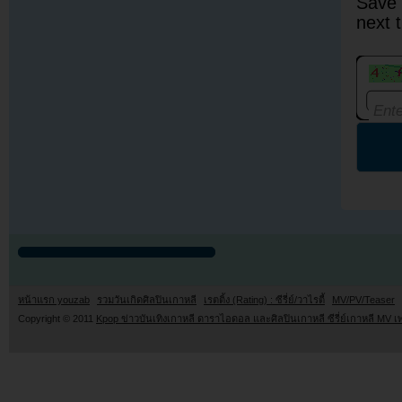
Save 
next 
หน้าแรก youzab
รวมวันเกิดศิลปินเกาหลี
เรตติ้ง (Rating) : ซีรี่ย์/วาไรตี้
MV/PV/Teaser
Copyright © 2011
Kpop ข่าวบันเทิงเกาหลี ดาราไอดอล และศิลปินเกาหลี ซีรี่ย์เกาหลี MV เ