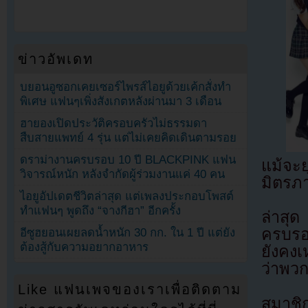
ข่าวอัพเดท
บยอนอูซอกเคยเซอร์ไพรส์ไอยูด้วยเค้กสั่งทำ
พิเศษ แฟนๆเพิ่งสังเกตหลังผ่านมา 3 เดือน
ฮายองเปิดประวัติครอบครัวไม่ธรรมดา
สืบสายแพทย์ 4 รุ่น แต่ไม่เคยคิดเดินตามรอย
ดราม่างานครบรอบ 10 ปี BLACKPINK แฟน
แม้จะย
วิจารณ์หนัก หลังจำกัดผู้ร่วมงานแค่ 40 คน
มิตรภา
ไอยูอัปเดตชีวิตล่าสุด แต่เพลงประกอบโพสต์
ทำแฟนๆ พูดถึง “จางกีฮา” อีกครั้ง
ล่าสุด
ครบรอบ
อีซูฮยอนเผยลดน้ำหนัก 30 กก. ใน 1 ปี แต่ยัง
ต้องสู้กับความอยากอาหาร
ยังคงเ
ว่าพวก
Like แฟนเพจของเราเพื่อติดตาม
สมาชิก