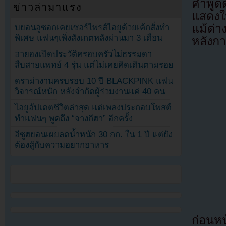
คำพูด
ข่าวล่ามาแรง
แสดงให
แม้ต่
บยอนอูซอกเคยเซอร์ไพรส์ไอยูด้วยเค้กสั่งทำ
พิเศษ แฟนๆเพิ่งสังเกตหลังผ่านมา 3 เดือน
หลังกา
ฮายองเปิดประวัติครอบครัวไม่ธรรมดา
สืบสายแพทย์ 4 รุ่น แต่ไม่เคยคิดเดินตามรอย
ดราม่างานครบรอบ 10 ปี BLACKPINK แฟน
วิจารณ์หนัก หลังจำกัดผู้ร่วมงานแค่ 40 คน
ไอยูอัปเดตชีวิตล่าสุด แต่เพลงประกอบโพสต์
ทำแฟนๆ พูดถึง “จางกีฮา” อีกครั้ง
อีซูฮยอนเผยลดน้ำหนัก 30 กก. ใน 1 ปี แต่ยัง
ต้องสู้กับความอยากอาหาร
ก่อนหน