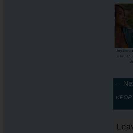
Jay Park, 
และ Far Ea
ป
← Nex
KPOP Y
Lea