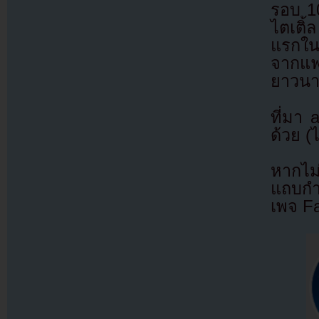
รอบ 10
ไตเติ้
แรกใน
จากแ
ยาวน
ที่มา
ด้วย (
หากไม
แถบกำล
เพจ F