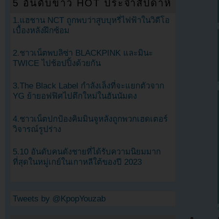
5 อันดับข่าว HOT ประจำสัปดาห์
1.แฮชาน NCT ถูกพบว่าสูบบุหรี่ไฟฟ้าในวิดีโอ
เบื้องหลังฝึกซ้อม
2.ชาวเน็ตพบลิซ่า BLACKPINK และมินะ
TWICE ไปช้อปปิ้งด้วยกัน
3.The Black Label กำลังเล็งที่จะแยกตัวจาก
YG ย้ายอฟฟิศไปตึกใหม่ในฮันนัมดง
4.ชาวเน็ตปกป้องคิมมินจูหลังถูกพวกเฮดเตอร์
วิจารณ์รูปร่าง
5.10 อันดับคนดังชายที่ได้รับความนิยมมาก
ที่สุดในหมู่เกย์ในเกาหลีใต้ของปี 2023
Tweets by @KpopYouzab