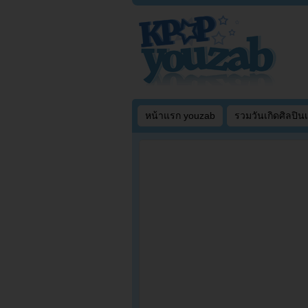
หน้าแรก youzab
รวมวันเกิดศิลปิน