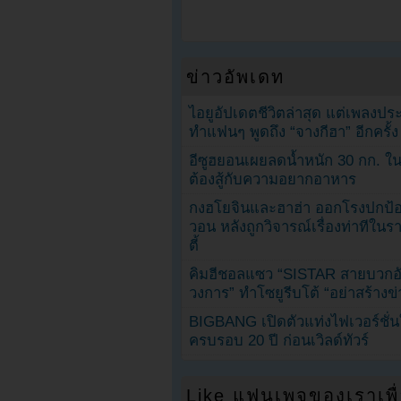
ข่าวอัพเดท
ไอยูอัปเดตชีวิตล่าสุด แต่เพลงป
ทำแฟนๆ พูดถึง “จางกีฮา” อีกครั้ง
อีซูฮยอนเผยลดน้ำหนัก 30 กก. ใน 
ต้องสู้กับความอยากอาหาร
กงฮโยจินและฮาฮ่า ออกโรงปกป้อ
วอน หลังถูกวิจารณ์เรื่องท่าทีใน
ตี้
คิมฮีชอลแซว “SISTAR สายบวกอั
วงการ” ทำโซยูรีบโต้ “อย่าสร้างข่
BIGBANG เปิดตัวแท่งไฟเวอร์ชั่
ครบรอบ 20 ปี ก่อนเวิลด์ทัวร์
Like แฟนเพจของเราเพื