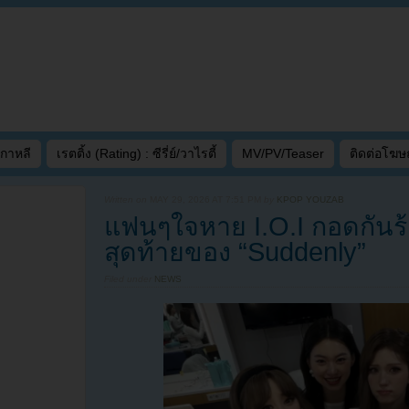
เกาหลี
เรตติ้ง (Rating) : ซีรี่ย์/วาไรตี้
MV/PV/Teaser
ติดต่อโฆ
Written on
MAY 29, 2026 AT 7:51 PM
by
KPOP YOUZAB
แฟนๆใจหาย I.O.I กอดกันร้
สุดท้ายของ “Suddenly”
Filed under
NEWS