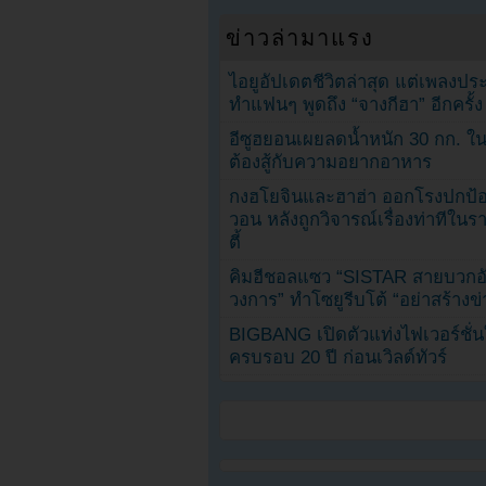
ข่าวล่ามาแรง
ไอยูอัปเดตชีวิตล่าสุด แต่เพลงป
ทำแฟนๆ พูดถึง “จางกีฮา” อีกครั้ง
อีซูฮยอนเผยลดน้ำหนัก 30 กก. ใน 
ต้องสู้กับความอยากอาหาร
กงฮโยจินและฮาฮ่า ออกโรงปกป้อ
วอน หลังถูกวิจารณ์เรื่องท่าทีใน
ตี้
คิมฮีชอลแซว “SISTAR สายบวกอั
วงการ” ทำโซยูรีบโต้ “อย่าสร้างข่
BIGBANG เปิดตัวแท่งไฟเวอร์ชั่
ครบรอบ 20 ปี ก่อนเวิลด์ทัวร์