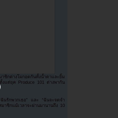
กต่างโผกอดกันทั้งน้ำตาและยิ้ม
ั้งแต่ยุค Produce 101 ต่างพากัน
า “ฉันรักพวกเธอ” และ “ฉันจะจดจำ
งสมาชิกแม้เวลาจะผ่านมานานถึง 10