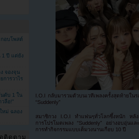
ระกอบโพสต์
1 ปี แต่ยัง
ง จองจุน
รายการวาไร
นดับ 1 ใน
I.O.I กลับมารวมตัวบนเวทีเพลงครั้งสุดท้ายใน
าวลือ!”
“Suddenly”
นใหม่ ฉลอง
สมาชิกวง I.O.I ทำแฟนๆทั่วโลกซึ้งหนัก หลังกล
การโปรโมตเพลง “Suddenly” อย่างอบอุ่นและ
การทำกิจกรรมแบบเต็มวงนานเกือบ 10 ปี
่อติดตาม