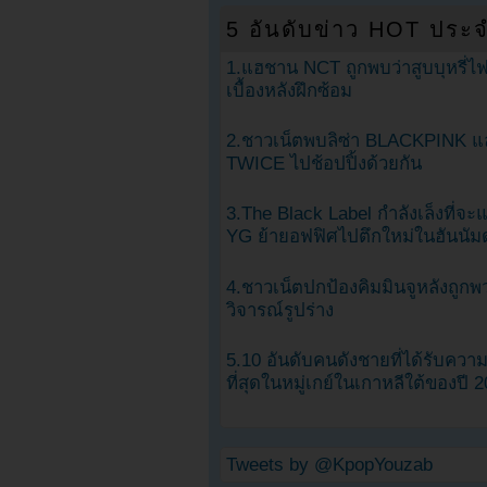
5 อันดับข่าว HOT ประจ
1.แฮชาน NCT ถูกพบว่าสูบบุหรี่ไฟ
เบื้องหลังฝึกซ้อม
2.ชาวเน็ตพบลิซ่า BLACKPINK แ
TWICE ไปช้อปปิ้งด้วยกัน
3.The Black Label กำลังเล็งที่จ
YG ย้ายอฟฟิศไปตึกใหม่ในฮันนัม
4.ชาวเน็ตปกป้องคิมมินจูหลังถูกพ
วิจารณ์รูปร่าง
5.10 อันดับคนดังชายที่ได้รับคว
ที่สุดในหมู่เกย์ในเกาหลีใต้ของปี 
Tweets by @KpopYouzab