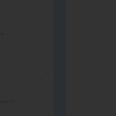
am
somi0309)