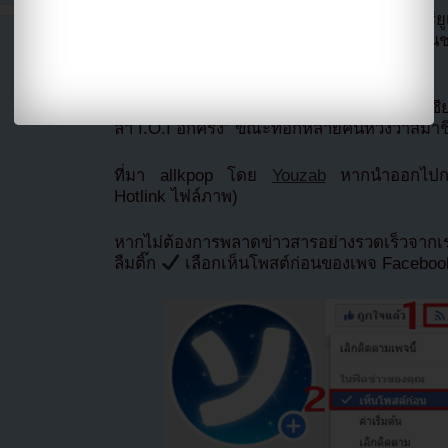
ขณะเดียวกัน เพลง “Suddenly” ซึ่งเป็นเพลงรีย
รับกระแสตอบรับดีเกินคาด โดยสามารถไต่ขึ้น
เพลงที่ชาวเน็ตพูดถึงอย่างมากในเกาหลี
แฟนๆจำนวนมากต่างแสดงความรู้สึกผ่านโซเชี
ลา I.O.I อีกครั้ง” ขณะที่อีกหลายคนหวังว่าส
ที่มา allkpop โดย
Youzab
หากนำออกไปกรุ
Hotlink ไฟล์ภาพ)
หากไม่ต้องการพลาดข่าวสารอย่างรวดเร็วจาก
ลืมติ๊ก
เลือกเห็นโพสต์ก่อนของเพจ Facebo