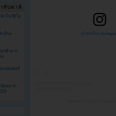
ำสัปดาห์
ฟ้าในวิดีโอ
ละมินะ
ดูโพสต์นี้บน Instagr
ะแยกตัวจาก
ดง
วกเฮดเตอร์
ามนิยมมาก
2023
โพสต์ที่แชร์โดย SOMI (@som