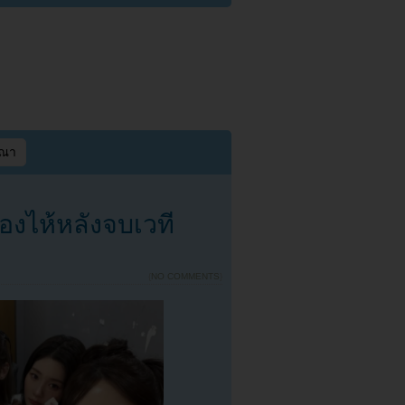
ษณา
องไห้หลังจบเวที
{
NO COMMENTS
}