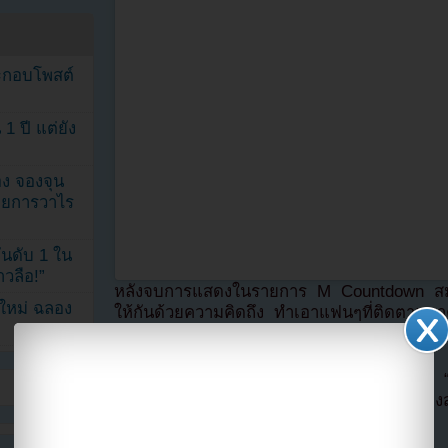
ระกอบโพสต์
1 ปี แต่ยัง
ง จองจุน
รายการวาไร
นดับ 1 ใน
าวลือ!”
หลังจบการแสดงในรายการ M Countdown สมาชิ
นใหม่ ฉลอง
ให้กันด้วยความคิดถึง ทำเอาแฟนๆที่ติดตามมาต
ใจหายไปตามๆกัน
ทางด้านโซมีเองยังเขียนข้อความถึงสมาชิกว่
ช่วงเวลานี้ตลอดไป” สะท้อนถึงความผูกพันขอ
ปีแล้ว