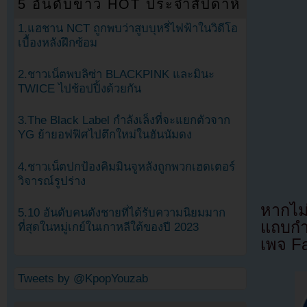
5 อันดับข่าว HOT ประจำสัปดาห์
1.แฮชาน NCT ถูกพบว่าสูบบุหรี่ไฟฟ้าในวิดีโอ
เบื้องหลังฝึกซ้อม
2.ชาวเน็ตพบลิซ่า BLACKPINK และมินะ
TWICE ไปช้อปปิ้งด้วยกัน
3.The Black Label กำลังเล็งที่จะแยกตัวจาก
YG ย้ายอฟฟิศไปตึกใหม่ในฮันนัมดง
4.ชาวเน็ตปกป้องคิมมินจูหลังถูกพวกเฮดเตอร์
วิจารณ์รูปร่าง
หากไม
5.10 อันดับคนดังชายที่ได้รับความนิยมมาก
แถบกำล
ที่สุดในหมู่เกย์ในเกาหลีใต้ของปี 2023
เพจ F
Tweets by @KpopYouzab