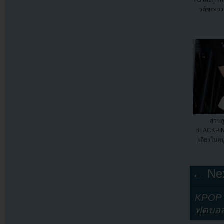
YG เผยภาพท
วต์ของว
ส่วนส
BLACKPINK
เถียงในหม
← Nex
KPOP Y
ฟุตบอ