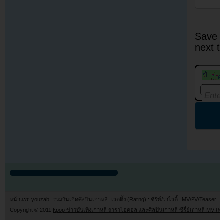
Save 
next 
หน้าแรก youzab
รวมวันเกิดศิลปินเกาหลี
เรตติ้ง (Rating) : ซีรี่ย์/วาไรตี้
MV/PV/Teaser
Copyright © 2011
Kpop ข่าวบันเทิงเกาหลี ดาราไอดอล และศิลปินเกาหลี ซีรี่ย์เกาหลี MV เ