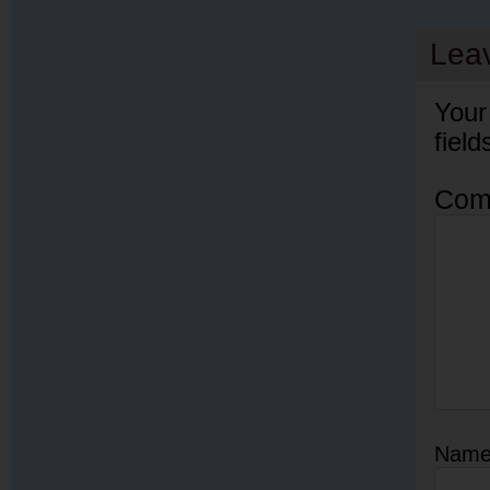
Lea
Your
fiel
Com
Nam