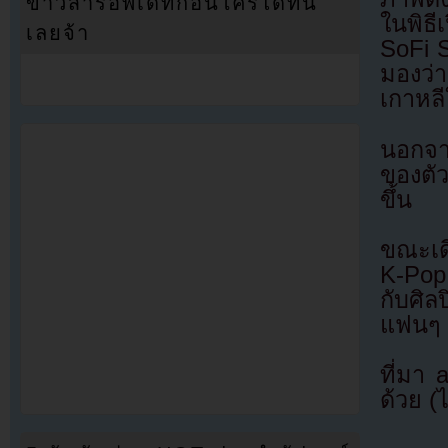
ข่าวสารอัพเดทก่อนใครได้ที่นี่
ในพิธ
เลยจ้า
SoFi 
มองว่า
เกาหลี
นอกจาก
ของตั
ขึ้น
ขณะเดี
K-Pop
กับศิ
แฟนๆ 
ที่มา
ด้วย (