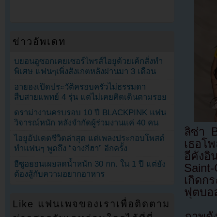
ข่าวอัพเดท
บยอนอูซอกเคยเซอร์ไพรส์ไอยูด้วยเค้กสั่งทำ
พิเศษ แฟนๆเพิ่งสังเกตหลังผ่านมา 3 เดือน
ฮายองเปิดประวัติครอบครัวไม่ธรรมดา
สืบสายแพทย์ 4 รุ่น แต่ไม่เคยคิดเดินตามรอย
ดราม่างานครบรอบ 10 ปี BLACKPINK แฟน
วิจารณ์หนัก หลังจำกัดผู้ร่วมงานแค่ 40 คน
ลิซ่า
ไอยูอัปเดตชีวิตล่าสุด แต่เพลงประกอบโพสต์
เธอโพ
ทำแฟนๆ พูดถึง “จางกีฮา” อีกครั้ง
อีคัง
อีซูฮยอนเผยลดน้ำหนัก 30 กก. ใน 1 ปี แต่ยัง
Saint-
ต้องสู้กับความอยากอาหาร
เกิดก
ฟุตบอ
Like แฟนเพจของเราเพื่อติดตาม
ภาพดัง