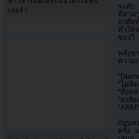
ข่าวสารอัพเดทก่อนใครได้ที่นี่
ระดับ 
เลยจ้า
ที่สาม
อาศัย
ทำให้
ของวี
หลังข
ความเห
“Diamo
“ไม่คิ
“ทั้งหล
“สงสั
“ARMY
ก่อนห
ครั้ง 
เสมอ 