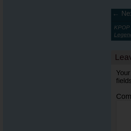
← Nex
KPOP Y
Legen
Lea
Your
fiel
Com