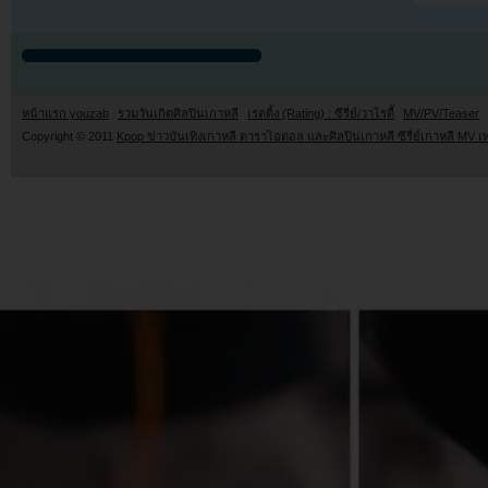
หน้าแรก youzab
รวมวันเกิดศิลปินเกาหลี
เรตติ้ง (Rating) : ซีรี่ย์/วาไรตี้
MV/PV/Teaser
Copyright © 2011
Kpop ข่าวบันเทิงเกาหลี ดาราไอดอล และศิลปินเกาหลี ซีรี่ย์เกาหลี MV เ