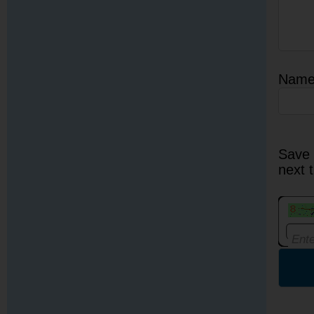
Nam
Save 
next 