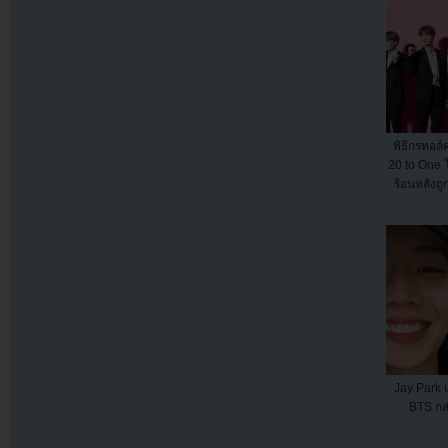
พิธีกรทอล์
20 to One 
ร้อนหลังถู
Jay Park เ
BTS กล