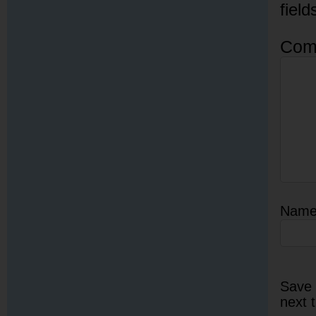
fiel
Com
Nam
Save 
next 