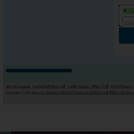
หน้าแรก youzab
รวมวันเกิดศิลปินเกาหลี
เรตติ้ง (Rating) : ซีรี่ย์/วาไรตี้
MV/PV/Teaser
Copyright © 2011
Kpop ข่าวบันเทิงเกาหลี ดาราไอดอล และศิลปินเกาหลี ซีรี่ย์เกาหลี MV เ