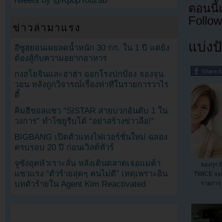
Tweets by @KpopYouzab
ตอนนี
Follow
ข่าวล่ามาแรง
แบ่งปั
อีซูฮยอนเผยลดน้ำหนัก 30 กก. ใน 1 ปี แต่ยัง
ต้องสู้กับความอยากอาหาร
กงฮโยจินและฮาฮ่า ออกโรงปกป้อง จองจุน
วอน หลังถูกวิจารณ์เรื่องท่าทีในรายการวาไร
ตี้
คิมฮีชอลแซว “SISTAR สายบวกอันดับ 1 ใน
วงการ” ทำโซยูรีบโต้ “อย่าสร้างข่าวลือ!”
BIGBANG เปิดตัวแท่งไฟเวอร์ชั่นใหม่ ฉลอง
ครบรอบ 20 ปี ก่อนเวิลด์ทัวร์
จูซังอุคหัวเราะลั่น หลังเดินตลาดเจอแม่ค้า
จองกุก
แซวแรง “ตัวร้ายสุดๆ คนไม่ดี” เหตุเพราะอิน
TWICE จะเ
บทตัวร้ายใน Agent Kim Reactivated
รายการ 