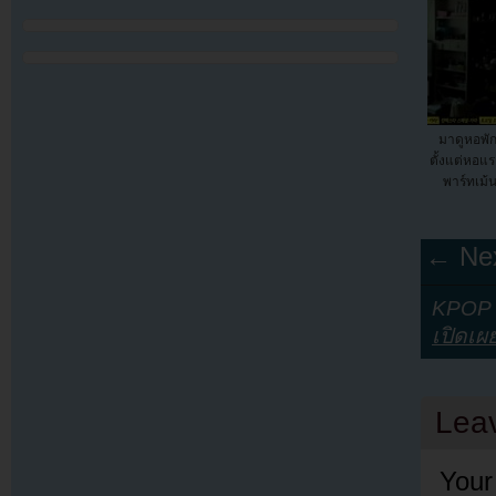
มาดูหอพั
ตั้งแต่หอแ
พาร์ทเม้น
← Nex
KPOP Y
เปิดเผ
Lea
Your