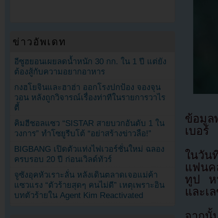
ข่าวอัพเดท
อีซูฮยอนเผยลดน้ำหนัก 30 กก. ใน 1 ปี แต่ยัง
ต้องสู้กับความอยากอาหาร
กงฮโยจินและฮาฮ่า ออกโรงปกป้อง จองจุน
วอน หลังถูกวิจารณ์เรื่องท่าทีในรายการวาไร
ตี้
ข้อมู
คิมฮีชอลแซว “SISTAR สายบวกอันดับ 1 ใน
เบอร์
วงการ” ทำโซยูรีบโต้ “อย่าสร้างข่าวลือ!”
BIGBANG เปิดตัวแท่งไฟเวอร์ชั่นใหม่ ฉลอง
ในวันท
ครบรอบ 20 ปี ก่อนเวิลด์ทัวร์
แฟนคล
จูซังอุคหัวเราะลั่น หลังเดินตลาดเจอแม่ค้า
ทูป หน
แซวแรง “ตัวร้ายสุดๆ คนไม่ดี” เหตุเพราะอิน
และเล
บทตัวร้ายใน Agent Kim Reactivated
จากนั้