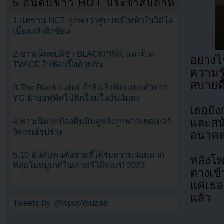
5 อันดับข่าว HOT ประจำสัปดาห์
1.แฮชาน NCT ถูกพบว่าสูบบุหรี่ไฟฟ้าในวิดีโอ
เบื้องหลังฝึกซ้อม
2.ชาวเน็ตพบลิซ่า BLACKPINK และมินะ
อย่าง
TWICE ไปช้อปปิ้งด้วยกัน
ความรู
สบายดี
3.The Black Label กำลังเล็งที่จะแยกตัวจาก
YG ย้ายอฟฟิศไปตึกใหม่ในฮันนัมดง
เธอยัง
และสน
4.ชาวเน็ตปกป้องคิมมินจูหลังถูกพวกเฮดเตอร์
วิจารณ์รูปร่าง
อนาค
5.10 อันดับคนดังชายที่ได้รับความนิยมมาก
หลังโ
ที่สุดในหมู่เกย์ในเกาหลีใต้ของปี 2023
ต่างเ
แค่เธอ
แล้ว
Tweets by @KpopYouzab