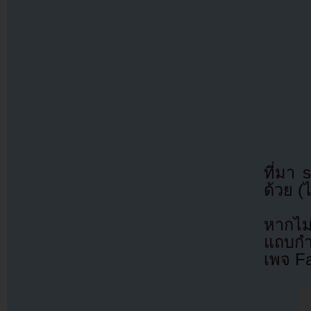
ที่มา
ด้วย (
หากไม
แถบกำล
เพจ F