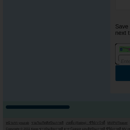
Save 
next 
หน้าแรก youzab
รวมวันเกิดศิลปินเกาหลี
เรตติ้ง (Rating) : ซีรี่ย์/วาไรตี้
MV/PV/Teaser
Copyright © 2011
Kpop ข่าวบันเทิงเกาหลี ดาราไอดอล และศิลปินเกาหลี ซีรี่ย์เกาหลี MV เ