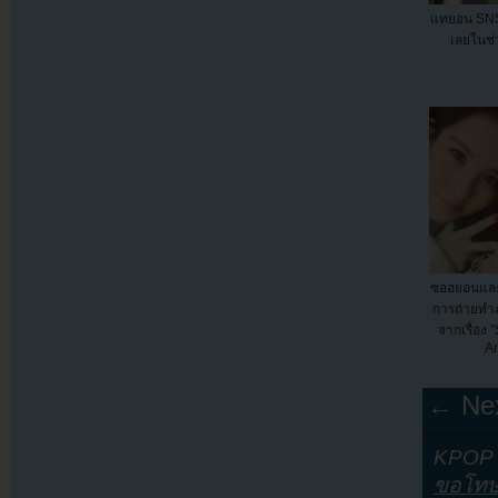
แทยอน SNSD
เลยในช่ว
ซอฮยอนและ
การถ่ายทำ
จากเรื่อง 
An
← Nex
KPOP Y
ขอโท