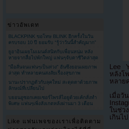
ข่าวอัพเดท
BLACKPINK ขอโทษ BLINK อีกครั้งในวัน
ครบรอบ 10 ปี ยอมรับ “รู้ว่าวันนี้สำคัญมาก”
ยูอาอินเผยโมเมนต์สนิทกับเพื่อนหนุ่ม หลัง
หายจากสื่อไปพักใหญ่ แฟนๆจับตาชีวิตล่าสุด
Lee Y
“มือสั่นจนแฟนๆเป็นห่วง” ฮันซึงยอนเผยภาพ
ล่าสุด ทำหลายคนสงสัยเรื่องสุขภาพ
หลังโ
หลายคน
นานะปรากฏตัวกับลุคใหม่ สะดุดตาด้วยภาพ
ลักษณ์ที่เปลี่ยนไป
เมื่อ
บยอนอูซอกเคยเซอร์ไพรส์ไอยูด้วยเค้กสั่งทำ
Insta
พิเศษ แฟนๆเพิ่งสังเกตหลังผ่านมา 3 เดือน
ในช่วง
เกินไป
Like แฟนเพจของเราเพื่อติดตาม