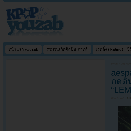
หน้าแรก youzab
รวมวันเกิดศิลปินเกาหลี
เรตติ้ง (Rating) : ซีรี
Written on
MAY
aesp
กดดัน
“LE
Filed under
N