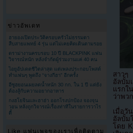
ข่าวอัพเดท
ฮายองเปิดประวัติครอบครัวไม่ธรรมดา
สืบสายแพทย์ 4 รุ่น แต่ไม่เคยคิดเดินตามรอย
ดราม่างานครบรอบ 10 ปี BLACKPINK แฟน
วิจารณ์หนัก หลังจำกัดผู้ร่วมงานแค่ 40 คน
ไอยูอัปเดตชีวิตล่าสุด แต่เพลงประกอบโพสต์
สาวๆ a
ทำแฟนๆ พูดถึง “จางกีฮา” อีกครั้ง
อัลบั้
อีซูฮยอนเผยลดน้ำหนัก 30 กก. ใน 1 ปี แต่ยัง
แรกใน
ต้องสู้กับความอยากอาหาร
ว่าพวก
กงฮโยจินและฮาฮ่า ออกโรงปกป้อง จองจุน
วอน หลังถูกวิจารณ์เรื่องท่าทีในรายการวาไร
เมื่อ
ตี้
อัลบั้
โดย Ka
Like แฟนเพจของเราเพื่อติดตาม