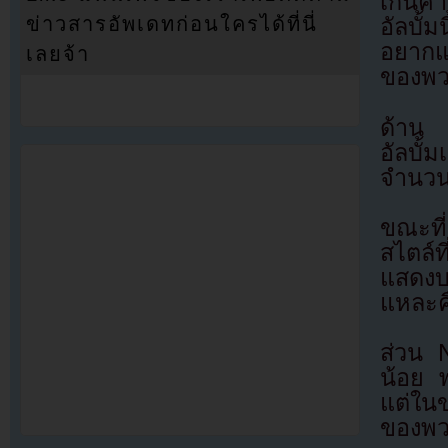
เกินค
ข่าวสารอัพเดทก่อนใครได้ที่นี่
อัลบั้
อยากแ
เลยจ้า
ของพว
ด้าน G
อัลบั้
จำนวน
ขณะที่
สไตล์
แสดงบน
แหละค
ส่วน N
น้อย พ
แต่ในข
ของพว