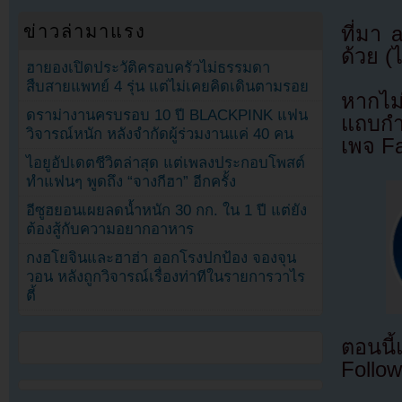
ข่าวล่ามาแรง
ที่มา
ด้วย (
ฮายองเปิดประวัติครอบครัวไม่ธรรมดา
สืบสายแพทย์ 4 รุ่น แต่ไม่เคยคิดเดินตามรอย
หากไม
ดราม่างานครบรอบ 10 ปี BLACKPINK แฟน
แถบกำล
วิจารณ์หนัก หลังจำกัดผู้ร่วมงานแค่ 40 คน
เพจ F
ไอยูอัปเดตชีวิตล่าสุด แต่เพลงประกอบโพสต์
ทำแฟนๆ พูดถึง “จางกีฮา” อีกครั้ง
อีซูฮยอนเผยลดน้ำหนัก 30 กก. ใน 1 ปี แต่ยัง
ต้องสู้กับความอยากอาหาร
กงฮโยจินและฮาฮ่า ออกโรงปกป้อง จองจุน
วอน หลังถูกวิจารณ์เรื่องท่าทีในรายการวาไร
ตี้
ตอนนี
Follow