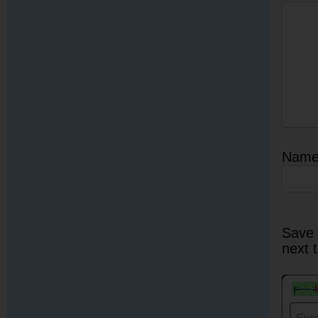
Nam
Save 
next 