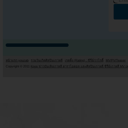
หน้าแรก youzab
รวมวันเกิดศิลปินเกาหลี
เรตติ้ง (Rating) : ซีรี่ย์/วาไรตี้
MV/PV/Teaser
Copyright © 2011
Kpop ข่าวบันเทิงเกาหลี ดาราไอดอล และศิลปินเกาหลี ซีรี่ย์เกาหลี MV เ