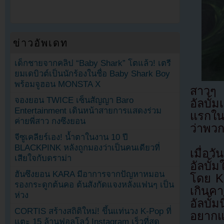
ข่าวอัพเดท
เด็กชายจากคลิป “Baby Shark” โตแล้ว! เตรี
ยมเดบิวต์เป็นนักร้องในชื่อ Baby Shark Boy
พร้อมจูฮอน MONSTA X
สาวๆ a
จองยอน TWICE เซ็นสัญญา Baro
อัลบั้
Entertainment เดินหน้าสายการแสดงร่วม
แรกใน
ค่ายพี่สาว กงซึงยอน
ว่าพวก
จีซูเคลียร์เอง! น้ำตาในงาน 10 ปี
BLACKPINK หลังถูกมองว่าเป็นคนเดียวที่
เมื่อ
เสียใจกับดราม่า
อัลบั้
ฮันซึงยอน KARA มีอาการจากปัญหาหมอน
โดย Ka
รองกระดูกต้นคอ ต้นสังกัดแจงหลังแฟนๆ เป็น
เกินค
ห่วง
อัลบั้
CORTIS สร้างสถิติใหม่! ขึ้นแท่นวง K-Pop ที่
อยากแ
แตะ 15 ล้านฟอลโลว์ Instagram เร็วที่สุด