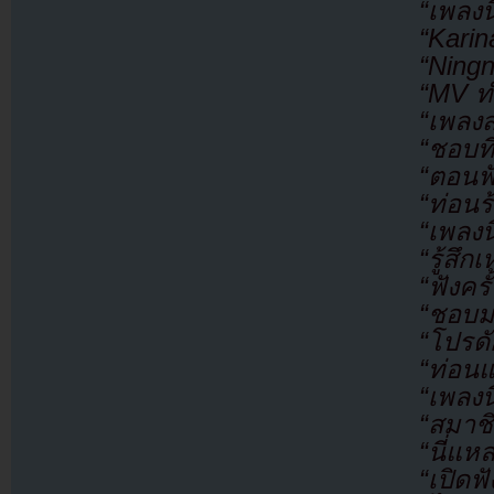
“เพลงน
“Kari
“Ningn
“MV ท
“เพลงส
“ชอบที
“ตอนฟั
“ท่อนร
“เพลงน
“รู้สึ
“ฟังครั
“ชอบมา
“โปรดั
“ท่อนแ
“เพลงน
“สมาชิ
“นี่แห
“เปิด