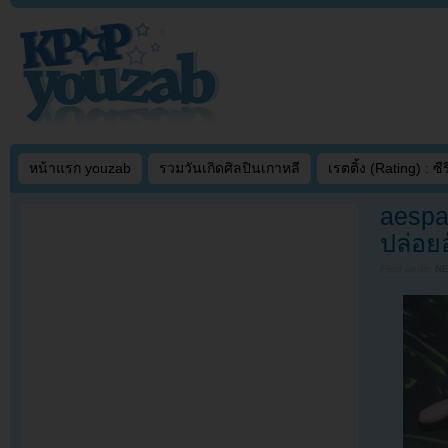
หน้าแรก youzab
รวมวันเกิดศิลปินเกาหลี
เรตติ้ง (Rating) : ซีรี
aespa
ปล่อย
Filed under
N