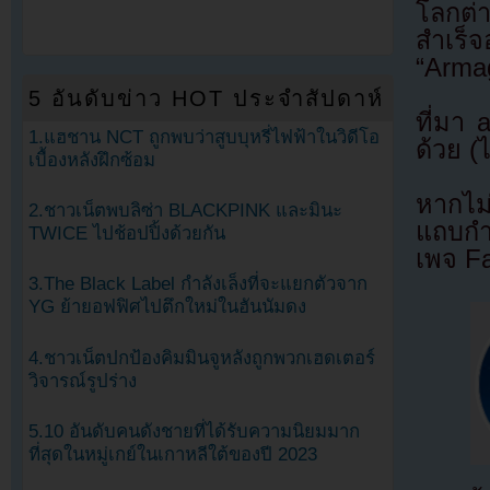
โลกต่า
สำเร็จ
“Arma
5 อันดับข่าว HOT ประจำสัปดาห์
ที่มา
1.แฮชาน NCT ถูกพบว่าสูบบุหรี่ไฟฟ้าในวิดีโอ
ด้วย (
เบื้องหลังฝึกซ้อม
หากไม
2.ชาวเน็ตพบลิซ่า BLACKPINK และมินะ
แถบกำล
TWICE ไปช้อปปิ้งด้วยกัน
เพจ F
3.The Black Label กำลังเล็งที่จะแยกตัวจาก
YG ย้ายอฟฟิศไปตึกใหม่ในฮันนัมดง
4.ชาวเน็ตปกป้องคิมมินจูหลังถูกพวกเฮดเตอร์
วิจารณ์รูปร่าง
5.10 อันดับคนดังชายที่ได้รับความนิยมมาก
ที่สุดในหมู่เกย์ในเกาหลีใต้ของปี 2023