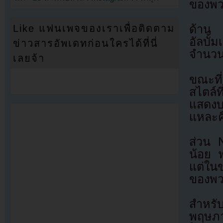
ของพว
Like แฟนเพจของเราเพื่อติดตาม
ด้าน G
อัลบั้
ข่าวสารอัพเดทก่อนใครได้ที่นี่
จำนวน
เลยจ้า
ขณะที่
สไตล์
แสดงบน
แหละค
ส่วน N
น้อย พ
แต่ในข
ของพว
สำหรั
พฤษภา