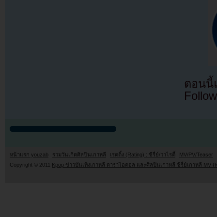
ตอนนี
Follow
หน้าแรก youzab
รวมวันเกิดศิลปินเกาหลี
เรตติ้ง (Rating) : ซีรี่ย์/วาไรตี้
MV/PV/Teaser
Copyright © 2011
Kpop ข่าวบันเทิงเกาหลี ดาราไอดอล และศิลปินเกาหลี ซีรี่ย์เกาหลี MV เ