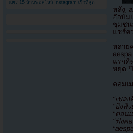
แตะ 15 ล้านฟอลโลว์ Instagram เร็วที่สุด
หลัง 
อัลบั้
ชุมชน
แชร์คว
หลายค
aespa 
แรกคิด
หยุดเป
คอมเม
“เพลงด
“ยิ่งฟั
“ตอนแ
“ฟังต
“aespa