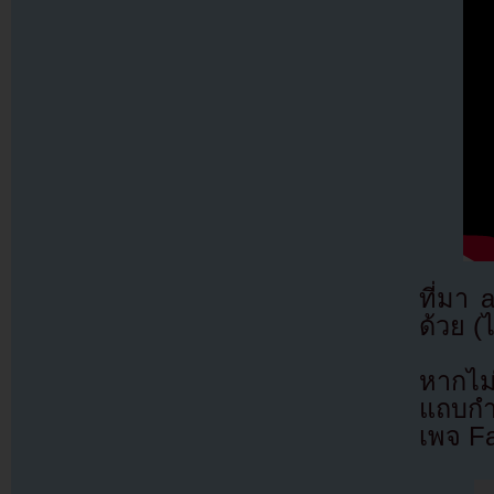
ที่มา
ด้วย (
หากไม
แถบกำล
เพจ F