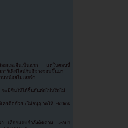
บทน้อยและยืนเป็นฉาก แต่ในตอนนี้
การ์เลิฟไลน์กับอีชางซอบขึ้นมา
่าบทน้อยไปเลยจ้า
ย” จะมีซีนให้ได้จิ้นกันต่อไปหรือไม่
รดิตด้วย (ไม่อนุญาตให้ Hotlink
เรา เลือกแถบกำลังติดตาม ->อย่า