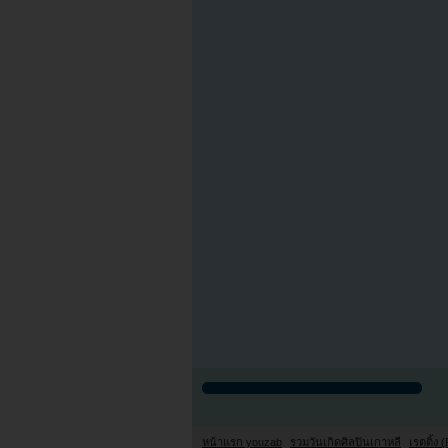
หน้าแรก youzab
รวมวันเกิดศิลปินเกาหลี
เรตติ้ง (