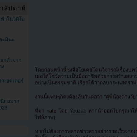
ำสัปดาห์
ฟ้าในวิดีโอ
ละมินะ
ะแยกตัวจาก
ดง
โดยก่อนหน้านี้ซงจีฮโยเคยโดนวิจารณ์เรื่อง
เธอได้โชว์ความเป็นมืออาชีพด้วยการสร้างสถาน
วกเฮดเตอร์
อย่างเป็นธรรมชาติ เรียกได้ว่ากลบกระแสดราม
งานนี้แฟนๆก็คงต้องลุ้นกันต่อว่า “คู่พี่น้องต่างวั
ามนิยมมาก
2023
ที่มา nate โดย
Youzab
หากนำออกไปกรุณาให้เค
ไฟล์ภาพ)
หากไม่ต้องการพลาดข่าวสารอย่างรวดเร็วจาก