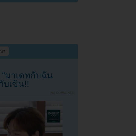
ษณา
บ “มาเดทกับฉัน
กับเขิน!!
{
NO COMMENTS
}