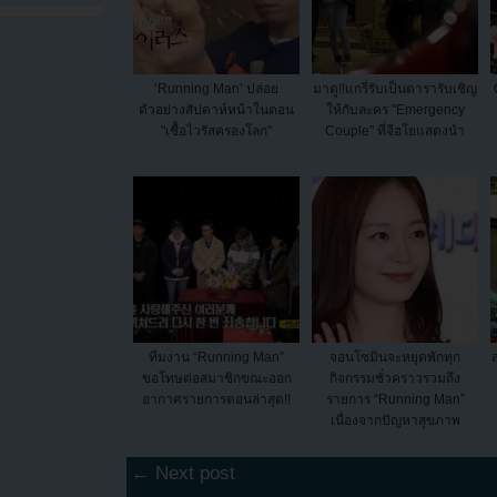
‘Running Man’ ปล่อย
มาดู!!แกรี่รับเป็นดารารับเชิญ
ตัวอย่างสัปดาห์หน้าในตอน
ให้กับละคร "Emergency
"เชื้อไวรัสครองโลก"
Couple" ที่จีฮโยแสดงนำ
ทีมงาน “Running Man”
จอนโซมินจะหยุดพักทุก
ขอโทษต่อสมาชิกขณะออก
กิจกรรมชั่วคราวรวมถึง
อากาศรายการตอนล่าสุด!!
รายการ “Running Man”
เนื่องจากปัญหาสุขภาพ
← Next post