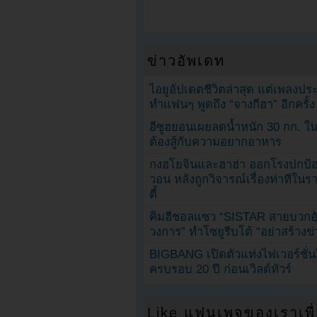
ข่าวอัพเดท
ไอยูอัปเดตชีวิตล่าสุด แต่เพลงป
ทำแฟนๆ พูดถึง “จางกีฮา” อีกครั้ง
อีซูฮยอนเผยลดน้ำหนัก 30 กก. ใน 
ต้องสู้กับความอยากอาหาร
กงฮโยจินและฮาฮ่า ออกโรงปกป้อ
วอน หลังถูกวิจารณ์เรื่องท่าทีใน
ตี้
คิมฮีชอลแซว “SISTAR สายบวกอั
วงการ” ทำโซยูรีบโต้ “อย่าสร้างข่
BIGBANG เปิดตัวแท่งไฟเวอร์ชั่
ครบรอบ 20 ปี ก่อนเวิลด์ทัวร์
Like แฟนเพจของเราเพื