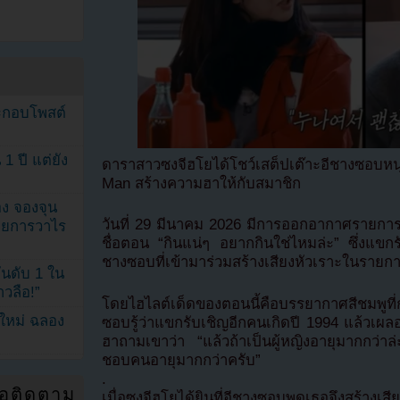
ระกอบโพสต์
1 ปี แต่ยัง
ดาราสาวซงจีฮโยได้โชว์เสต็ปเต๊าะอีชางซอบห
Man สร้างความฮาให้กับสมาชิก
ง จองจุน
วันที่ 29 มีนาคม 2026 มีการออกอากาศรายก
รายการวาไร
ชื่อตอน “กินแน่ๆ อยากกินใช่ไหมล่ะ” ซึ่งแขก
ชางซอบที่เข้ามาร่วมสร้างเสียงหัวเราะในรายก
นดับ 1 ใน
าวลือ!”
โดยไฮไลต์เด็ดของตอนนี้คือบรรยากาศสีชมพูที่ก่อ
นใหม่ ฉลอง
ซอบรู้ว่าแขกรับเชิญอีกคนเกิดปี 1994 แล้วเผล
ฮาถามเขาว่า “แล้วถ้าเป็นผู้หญิงอายุมากกว่
ชอบคนอายุมากกว่าครับ”
.
่อติดตาม
เมื่อซงจีฮโยได้ยินที่อีชางซอบพูดเธอจึงสร้าง