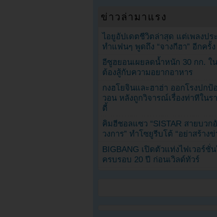
ข่าวล่ามาแรง
ไอยูอัปเดตชีวิตล่าสุด แต่เพลงป
ทำแฟนๆ พูดถึง “จางกีฮา” อีกครั้ง
อีซูฮยอนเผยลดน้ำหนัก 30 กก. ใน 
ต้องสู้กับความอยากอาหาร
กงฮโยจินและฮาฮ่า ออกโรงปกป้อ
วอน หลังถูกวิจารณ์เรื่องท่าทีใน
ตี้
คิมฮีชอลแซว “SISTAR สายบวกอั
วงการ” ทำโซยูรีบโต้ “อย่าสร้างข่
BIGBANG เปิดตัวแท่งไฟเวอร์ชั่
ครบรอบ 20 ปี ก่อนเวิลด์ทัวร์