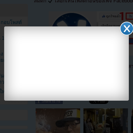
ลืมติ๊ก
เลือกเห็นโพสต์ก่อนของเพจ Facebo
ระกอบโพสต์
1 ปี แต่ยัง
ง จองจุน
รายการวาไร
ตอนนี้แฟนๆสามารถติดตามเราได้อีกช่องทางสา
==>>
IG YOUZAB
นดับ 1 ใน
าวลือ!”
แบ่งปัน link นี้ไปยัง
นใหม่ ฉลอง