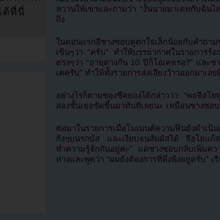
หวานให้เขาและถามว่า “งั้นนายมาเดทกับฉันไ
ที่นี่
ถึง
ในตอนแรกอีชางซอบดูตกใจเล็กน้อยกับคำถาม
เขินๆว่า “ครับ” ทำให้บรรยากาศในรายการร้อนร
ตรงๆว่า “อายุต่างกัน 10 ปีก็โอเคหรอ?” และชาง
เคครับ” ทำให้ทั้งรายการส่งเสียงว้าวออกมาเลยท
อย่างไรก็ตามซองซีคยองได้กล่าวว่า “พอจีฮโยพ
สองชั้นเธอชัดขึ้นมาทันทีเลยนะ เหมือนชางซอบ
ต่อมาในรายการเมื่อโมเมนต์ความฟินยังดำเนินต่
กังๆบนรถบัส และเงียบจนสัมผัสได้ จีฮโยแก้
ทำความรู้จักกันอยู่ค่ะ” แต่ชางซอบกลับเพิ่ม
ห่างและพูดว่า “ผมยังต้องการที่พึ่งพิงอยู่ครับ” เร