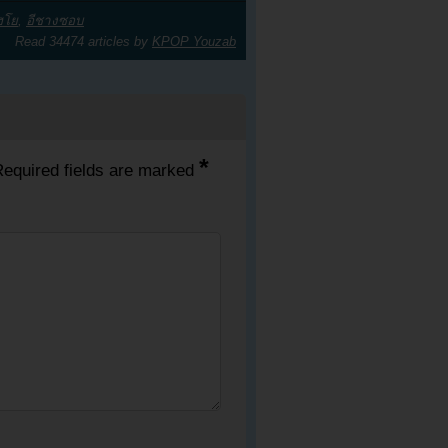
ฮโย
,
อีชางซอบ
Read 34474 articles by
KPOP Youzab
*
equired fields are marked