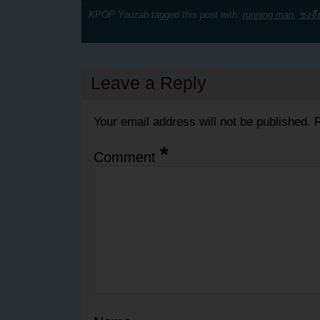
KPOP Youzab tagged this post with:
running man
,
ซงจี
Leave a Reply
Your email address will not be published.
R
*
Comment