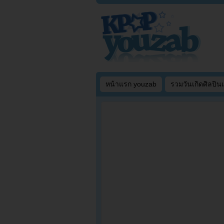
หน้าแรก youzab
รวมวันเกิดศิลปิน