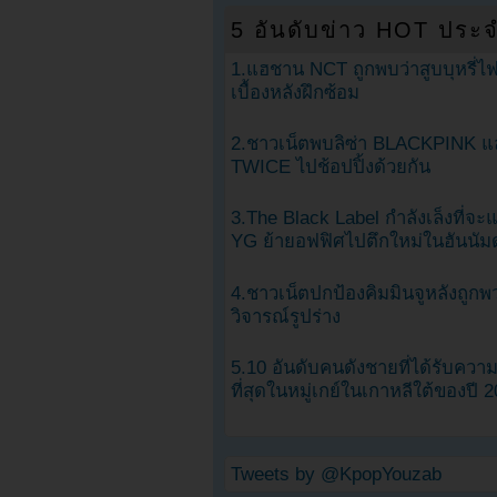
5 อันดับข่าว HOT ประจ
1.แฮชาน NCT ถูกพบว่าสูบบุหรี่ไฟ
เบื้องหลังฝึกซ้อม
2.ชาวเน็ตพบลิซ่า BLACKPINK แ
TWICE ไปช้อปปิ้งด้วยกัน
3.The Black Label กำลังเล็งที่จ
YG ย้ายอฟฟิศไปตึกใหม่ในฮันนัม
4.ชาวเน็ตปกป้องคิมมินจูหลังถูกพ
วิจารณ์รูปร่าง
5.10 อันดับคนดังชายที่ได้รับคว
ที่สุดในหมู่เกย์ในเกาหลีใต้ของปี 
Tweets by @KpopYouzab