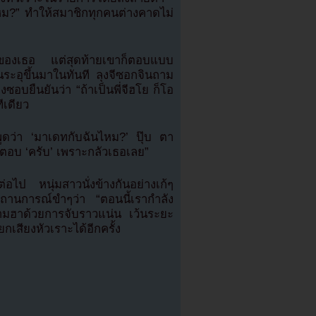
หม?” ทำให้สมาชิกทุกคนต่างคาดไม่
ของเธอ แต่สุดท้ายเขาก็ตอบแบบ
ะอุขึ้นมาในทันที ลุงจีซอกจินถาม
ซอบยืนยันว่า “ถ้าเป็นพี่จีฮโย ก็โอ
ีเดียว
ูดว่า ‘มาเดทกับฉันไหม?’ ปุ๊บ ตา
ตอบ ‘ครับ’ เพราะกลัวเธอเลย”
อไป หนุ่มสาวนั่งข้างกันอย่างเก้ๆ
สถานการณ์ขำๆว่า “ตอนนี้เรากำลัง
ความฮาด้วยการจับราวแน่น เว้นระยะ
ียกเสียงหัวเราะได้อีกครั้ง