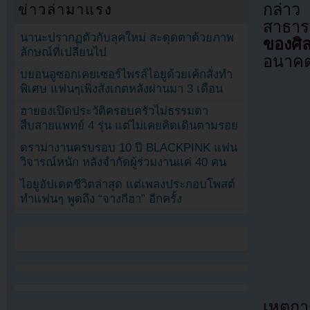
กล่าว
ข่าวล่ามาแรง
สาธาร
นานะปรากฏตัวกับลุคใหม่ สะดุดตาด้วยภาพ
ของศิล
ลักษณ์ที่เปลี่ยนไป
อนาค
บยอนอูซอกเคยเซอร์ไพรส์ไอยูด้วยเค้กสั่งทำ
พิเศษ แฟนๆเพิ่งสังเกตหลังผ่านมา 3 เดือน
ฮายองเปิดประวัติครอบครัวไม่ธรรมดา
สืบสายแพทย์ 4 รุ่น แต่ไม่เคยคิดเดินตามรอย
ดราม่างานครบรอบ 10 ปี BLACKPINK แฟน
วิจารณ์หนัก หลังจำกัดผู้ร่วมงานแค่ 40 คน
ไอยูอัปเดตชีวิตล่าสุด แต่เพลงประกอบโพสต์
ทำแฟนๆ พูดถึง “จางกีฮา” อีกครั้ง
เหตุก