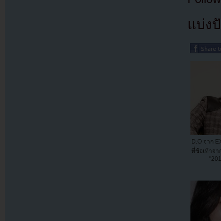
แบ่งปั
D.O จาก EX
ที่ข้อเท้า
"20