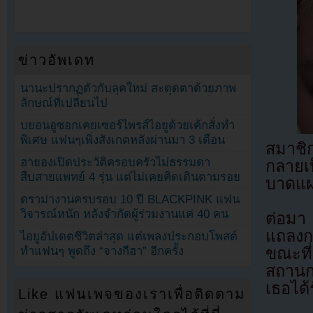
ข่าวอัพเดท
นานะปรากฏตัวกับลุคใหม่ สะดุดตาด้วยภาพ
ลักษณ์ที่เปลี่ยนไป
บยอนอูซอกเคยเซอร์ไพรส์ไอยูด้วยเค้กสั่งทำ
พิเศษ แฟนๆเพิ่งสังเกตหลังผ่านมา 3 เดือน
สมาชิ
ฮายองเปิดประวัติครอบครัวไม่ธรรมดา
กลายเ
สืบสายแพทย์ 4 รุ่น แต่ไม่เคยคิดเดินตามรอย
บาดแผ
ดราม่างานครบรอบ 10 ปี BLACKPINK แฟน
วิจารณ์หนัก หลังจำกัดผู้ร่วมงานแค่ 40 คน
ต่อมา
แถลงกา
ไอยูอัปเดตชีวิตล่าสุด แต่เพลงประกอบโพสต์
ทำแฟนๆ พูดถึง “จางกีฮา” อีกครั้ง
ขณะที่
สถานก
เธอได้
Like แฟนเพจของเราเพื่อติดตาม