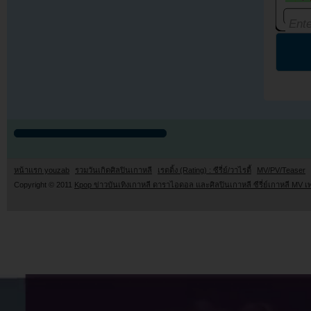
หน้าแรก youzab
รวมวันเกิดศิลปินเกาหลี
เรตติ้ง (Rating) : ซีรี่ย์/วาไรตี้
MV/PV/Teaser
Copyright © 2011
Kpop ข่าวบันเทิงเกาหลี ดาราไอดอล และศิลปินเกาหลี ซีรี่ย์เกาหลี MV เ