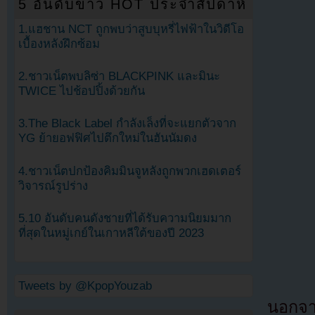
5 อันดับข่าว HOT ประจำสัปดาห์
1.แฮชาน NCT ถูกพบว่าสูบบุหรี่ไฟฟ้าในวิดีโอ
เบื้องหลังฝึกซ้อม
2.ชาวเน็ตพบลิซ่า BLACKPINK และมินะ
TWICE ไปช้อปปิ้งด้วยกัน
3.The Black Label กำลังเล็งที่จะแยกตัวจาก
YG ย้ายอฟฟิศไปตึกใหม่ในฮันนัมดง
4.ชาวเน็ตปกป้องคิมมินจูหลังถูกพวกเฮดเตอร์
วิจารณ์รูปร่าง
5.10 อันดับคนดังชายที่ได้รับความนิยมมาก
ที่สุดในหมู่เกย์ในเกาหลีใต้ของปี 2023
Tweets by @KpopYouzab
นอกจา