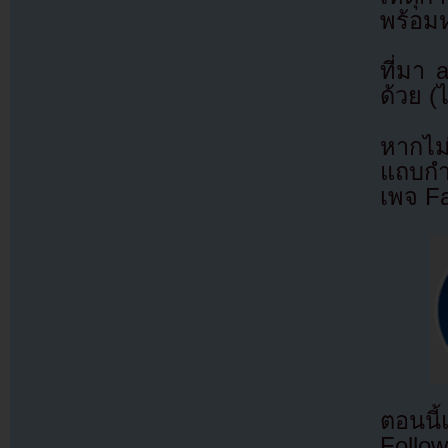
พร้อมห
ที่มา
ด้วย (
หากไม
แถบกำล
เพจ F
ตอนนี
Follow