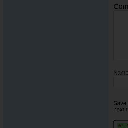
Com
Nam
Save 
next 