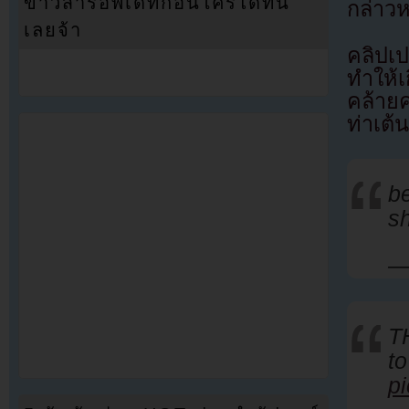
ข่าวสารอัพเดทก่อนใครได้ที่นี่
กล่าวห
เลยจ้า
คลิปเป
ทำให้
คล้ายค
ท่าเต้
be
sh
—
TH
t
p