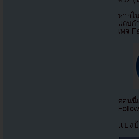
ด้วย (
หากไม
แถบกำล
เพจ F
ตอนนี
Follow
แบ่งปั