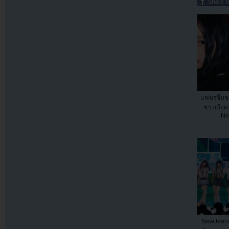
แฟนๆชื่นช
ชาวเวีย
Ne
NewJeans 