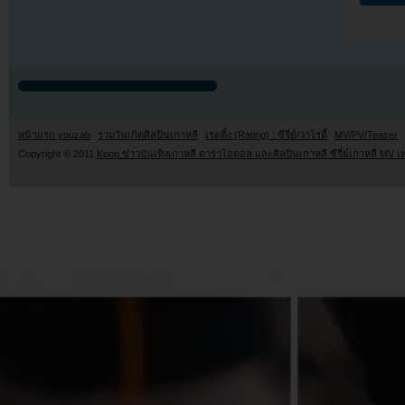
หน้าแรก youzab
รวมวันเกิดศิลปินเกาหลี
เรตติ้ง (Rating) : ซีรี่ย์/วาไรตี้
MV/PV/Teaser
Copyright © 2011
Kpop ข่าวบันเทิงเกาหลี ดาราไอดอล และศิลปินเกาหลี ซีรี่ย์เกาหลี MV เ