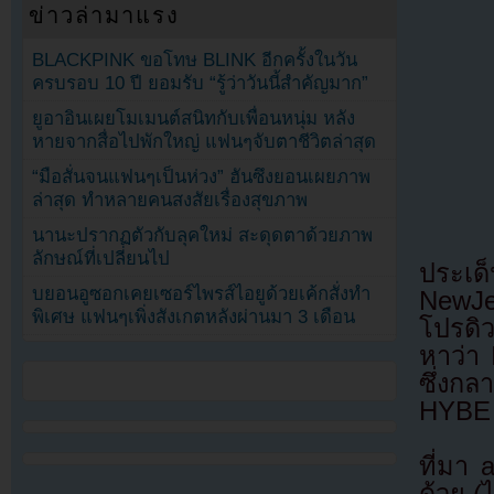
ข่าวล่ามาแรง
BLACKPINK ขอโทษ BLINK อีกครั้งในวัน
ครบรอบ 10 ปี ยอมรับ “รู้ว่าวันนี้สำคัญมาก”
ยูอาอินเผยโมเมนต์สนิทกับเพื่อนหนุ่ม หลัง
หายจากสื่อไปพักใหญ่ แฟนๆจับตาชีวิตล่าสุด
“มือสั่นจนแฟนๆเป็นห่วง” ฮันซึงยอนเผยภาพ
ล่าสุด ทำหลายคนสงสัยเรื่องสุขภาพ
นานะปรากฏตัวกับลุคใหม่ สะดุดตาด้วยภาพ
ลักษณ์ที่เปลี่ยนไป
ประเด
บยอนอูซอกเคยเซอร์ไพรส์ไอยูด้วยเค้กสั่งทำ
NewJe
พิเศษ แฟนๆเพิ่งสังเกตหลังผ่านมา 3 เดือน
โปรดิ
หาว่า
ซึ่งกล
HYBE 
ที่มา