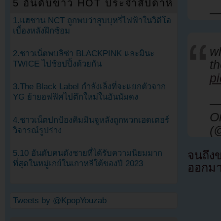
5 อันดับข่าว HOT ประจำสัปดาห์
—
1.แฮชาน NCT ถูกพบว่าสูบบุหรี่ไฟฟ้าในวิดีโอ
เบื้องหลังฝึกซ้อม
w
2.ชาวเน็ตพบลิซ่า BLACKPINK และมินะ
t
TWICE ไปช้อปปิ้งด้วยกัน
pi
3.The Black Label กำลังเล็งที่จะแยกตัวจาก
YG ย้ายอฟฟิศไปตึกใหม่ในฮันนัมดง
—
O
4.ชาวเน็ตปกป้องคิมมินจูหลังถูกพวกเฮดเตอร์
(
วิจารณ์รูปร่าง
5.10 อันดับคนดังชายที่ได้รับความนิยมมาก
จนถึงข
ที่สุดในหมู่เกย์ในเกาหลีใต้ของปี 2023
ออกมาช
Tweets by @KpopYouzab