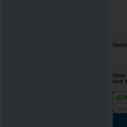
Nam
Save 
next 