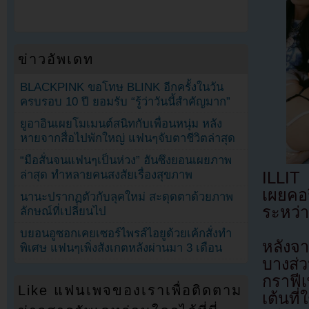
ข่าวอัพเดท
BLACKPINK ขอโทษ BLINK อีกครั้งในวัน
ครบรอบ 10 ปี ยอมรับ “รู้ว่าวันนี้สำคัญมาก”
ยูอาอินเผยโมเมนต์สนิทกับเพื่อนหนุ่ม หลัง
หายจากสื่อไปพักใหญ่ แฟนๆจับตาชีวิตล่าสุด
“มือสั่นจนแฟนๆเป็นห่วง” ฮันซึงยอนเผยภาพ
ล่าสุด ทำหลายคนสงสัยเรื่องสุขภาพ
ILLIT 
เผยคอ
นานะปรากฏตัวกับลุคใหม่ สะดุดตาด้วยภาพ
ระหว่
ลักษณ์ที่เปลี่ยนไป
บยอนอูซอกเคยเซอร์ไพรส์ไอยูด้วยเค้กสั่งทำ
หลังจ
พิเศษ แฟนๆเพิ่งสังเกตหลังผ่านมา 3 เดือน
บางส่ว
กราฟี
Like แฟนเพจของเราเพื่อติดตาม
เต้นที