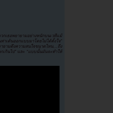
ูพวกเธอพยายามอย่างหนักบนเวทีแม้
นท่าเต้นออกแบบมาโดยไม่ได้ตั้งใจ”
งพยายามดึงความสนใจขนาดไหน…ถึง
กเกินไป”
และ
“แบบนั้นมันจะทำให้