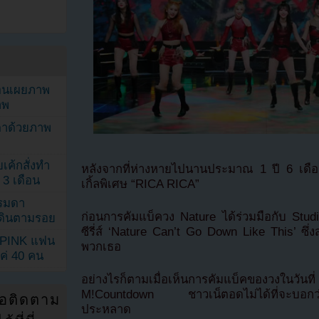
ยอนเผยภาพ
าพ
ตาด้วยภาพ
เค้กสั่งทำ
หลังจากที่ห่างหายไปนานประมาณ 1 ปี 6 เดือนเ
 3 เดือน
เกิ้ลพิเศษ “RICA RICA”
รรมดา
ก่อนการคัมแบ็ควง Nature ได้ร่วมมือกับ Studi
ดเดินตามรอย
ซีรี่ส์ ‘Nature Can’t Go Down Like This’ ซึ
KPINK แฟน
พวกเธอ
แค่ 40 คน
อย่างไรก็ตามเมื่อเห็นการคัมแบ็คของวงในว
M!Countdown ชาวเน็ตอดไม่ได้ที่จะบอกว่า
่อติดตาม
ประหลาด