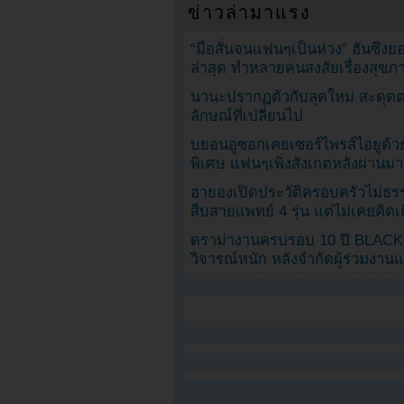
ข่าวล่ามาแรง
“มือสั่นจนแฟนๆเป็นห่วง” ฮันซึง
ล่าสุด ทำหลายคนสงสัยเรื่องสุขภ
นานะปรากฏตัวกับลุคใหม่ สะดุด
ลักษณ์ที่เปลี่ยนไป
บยอนอูซอกเคยเซอร์ไพรส์ไอยูด้วย
พิเศษ แฟนๆเพิ่งสังเกตหลังผ่านมา
ฮายองเปิดประวัติครอบครัวไม่ธ
สืบสายแพทย์ 4 รุ่น แต่ไม่เคยคิ
ดราม่างานครบรอบ 10 ปี BLAC
วิจารณ์หนัก หลังจำกัดผู้ร่วมงาน