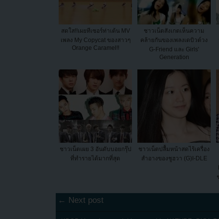
สดใส!!เผยทีเซอร์ท่าเต้น MV
ชาวเน็ตสังเกตเห็นความ
เพลง My Copycat ของสาวๆ
คล้ายกันของเพลงเดบิวต์วง
Orange Caramel!!
G-Friend และ Girls'
Generation
ชาวเน็ตเผย 3 อันดับบอยกรุ๊ป
ชาวเน็ตปลื้มหน้าสดไร้เครื่อง
ที่ทำรายได้มากที่สุด
สำอางของชูฮวา (G)I-DLE
← Next post