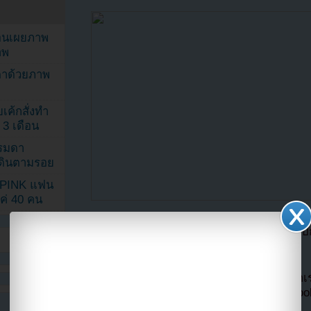
ยอนเผยภาพ
าพ
ตาด้วยภาพ
เค้กสั่งทำ
 3 เดือน
รรมดา
ดเดินตามรอย
KPINK แฟน
แค่ 40 คน
แปลจาก allkpop โดย
Youzab
หากนำออกไปกร
Hotlink ไฟล์ภาพ)
หากไม่ต้องการพลาดข่าวสารอย่างรวดเร็วจาก
ลืมติ๊ก
เลือกเห็นโพสต์ก่อนของเพจ Facebo