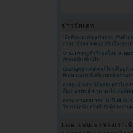
ข่าวอัพเดท
“มือสั่นจนแฟนๆเป็นห่วง” ฮันซึง
ล่าสุด ทำหลายคนสงสัยเรื่องสุขภ
นานะปรากฏตัวกับลุคใหม่ สะดุด
ลักษณ์ที่เปลี่ยนไป
บยอนอูซอกเคยเซอร์ไพรส์ไอยูด้วย
พิเศษ แฟนๆเพิ่งสังเกตหลังผ่านมา
ฮายองเปิดประวัติครอบครัวไม่ธ
สืบสายแพทย์ 4 รุ่น แต่ไม่เคยคิ
ดราม่างานครบรอบ 10 ปี BLAC
วิจารณ์หนัก หลังจำกัดผู้ร่วมงาน
Like แฟนเพจของเราเพื