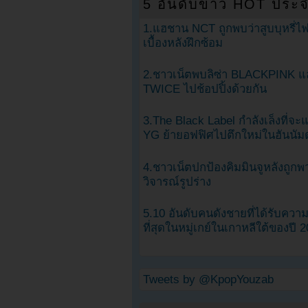
5 อันดับข่าว HOT ประจ
1.แฮชาน NCT ถูกพบว่าสูบบุหรี่ไฟ
เบื้องหลังฝึกซ้อม
2.ชาวเน็ตพบลิซ่า BLACKPINK แ
TWICE ไปช้อปปิ้งด้วยกัน
3.The Black Label กำลังเล็งที่จ
YG ย้ายอฟฟิศไปตึกใหม่ในฮันนัม
4.ชาวเน็ตปกป้องคิมมินจูหลังถูกพ
วิจารณ์รูปร่าง
5.10 อันดับคนดังชายที่ได้รับคว
ที่สุดในหมู่เกย์ในเกาหลีใต้ของปี 
Tweets by @KpopYouzab