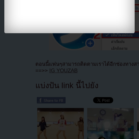
ตอนนี้แฟนๆสามารถติดตามเราได้อีกช่องทางสา
==>>
IG YOUZAB
แบ่งปัน link นี้ไปยัง