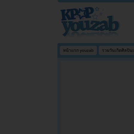
หน้าแรก youzab
รวมวันเกิดศิลปิน