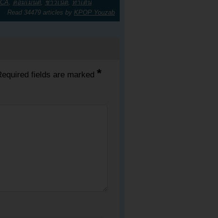
ICA
,
คอมเมนต์
,
ชาวเน็ต
,
ท่าเต้น
Read 34479 articles by
KPOP Youzab
*
equired fields are marked