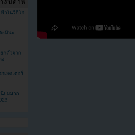
ำสัปดาห์
ฟ้าในวิดีโอ
ละมินะ
ะแยกตัวจาก
ดง
วกเฮดเตอร์
ามนิยมมาก
2023