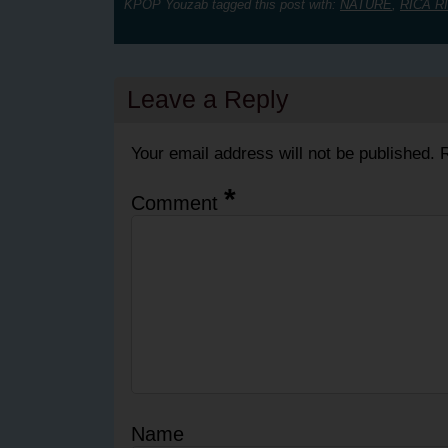
KPOP Youzab tagged this post with:
NATURE
,
RICA R
Leave a Reply
Your email address will not be published.
R
*
Comment
Name