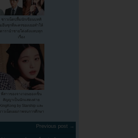
ชาวเน็ตปลื้มนักเขียนบทคิ
มอึนซุกที่ละครของเธอทำให้
ดารานำชายโด่งดังแทบทุก
เรื่อง
พี่สาวของจางวอนยองเซ็น
สัญญาเป็นนักแสดงค่าย
KingKong by Starship และ
ชาวเน็ตเผยภาพจบการศึกษา
ของเธอ
Previous post →