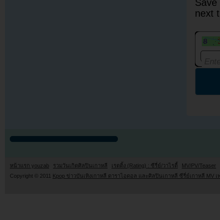
Save 
next 
หน้าแรก youzab
รวมวันเกิดศิลปินเกาหลี
เรตติ้ง (Rating) : ซีรี่ย์/วาไรตี้
MV/PV/Teaser
Copyright © 2011
Kpop ข่าวบันเทิงเกาหลี ดาราไอดอล และศิลปินเกาหลี ซีรี่ย์เกาหลี MV เ