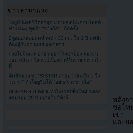
ข่าวล่ามาแรง
ไอยูอัปเดตชีวิตล่าสุด แต่เพลงประกอบโพสต์
ทำแฟนๆ พูดถึง “จางกีฮา” อีกครั้ง
อีซูฮยอนเผยลดน้ำหนัก 30 กก. ใน 1 ปี แต่ยัง
ต้องสู้กับความอยากอาหาร
กงฮโยจินและฮาฮ่า ออกโรงปกป้อง จองจุน
วอน หลังถูกวิจารณ์เรื่องท่าทีในรายการวาไร
ตี้
คิมฮีชอลแซว “SISTAR สายบวกอันดับ 1 ใน
วงการ” ทำโซยูรีบโต้ “อย่าสร้างข่าวลือ!”
BIGBANG เปิดตัวแท่งไฟเวอร์ชั่นใหม่ ฉลอง
ครบรอบ 20 ปี ก่อนเวิลด์ทัวร์
หลังจา
ขอโทษ
เขา “เ
และยอ