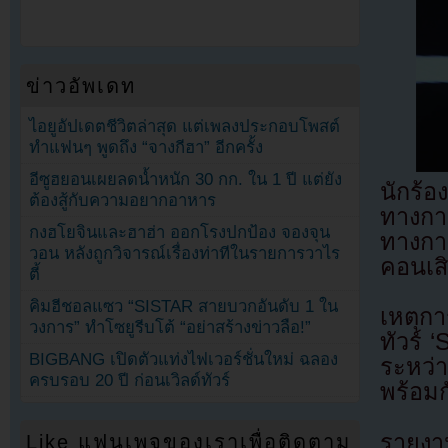
ข่าวอัพเดท
ไอยูอัปเดตชีวิตล่าสุด แต่เพลงประกอบโพสต์
ทำแฟนๆ พูดถึง “จางกีฮา” อีกครั้ง
อีซูฮยอนเผยลดน้ำหนัก 30 กก. ใน 1 ปี แต่ยัง
นักร้
ต้องสู้กับความอยากอาหาร
ทางกา
กงฮโยจินและฮาฮ่า ออกโรงปกป้อง จองจุน
ทางกา
วอน หลังถูกวิจารณ์เรื่องท่าทีในรายการวาไร
คอนเสิร
ตี้
คิมฮีชอลแซว “SISTAR สายบวกอันดับ 1 ใน
เหตุกา
วงการ” ทำโซยูรีบโต้ “อย่าสร้างข่าวลือ!”
ทัวร์ 
BIGBANG เปิดตัวแท่งไฟเวอร์ชั่นใหม่ ฉลอง
ระหว่
ครบรอบ 20 ปี ก่อนเวิลด์ทัวร์
พร้อม
รายงา
Like แฟนเพจของเราเพื่อติดตาม