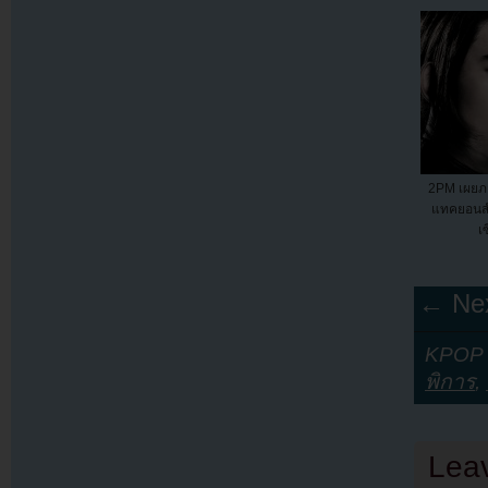
2PM เผยภ
แทคยอนสำ
เซ
← Nex
KPOP Y
พิการ
,
Lea