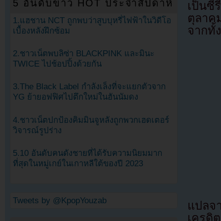
5 อันดับข่าว HOT ประจำสัปดาห์
เป็นซี
ตุลาค
1.แฮชาน NCT ถูกพบว่าสูบบุหรี่ไฟฟ้าในวิดีโอ
จากทั
เบื้องหลังฝึกซ้อม
2.ชาวเน็ตพบลิซ่า BLACKPINK และมินะ
TWICE ไปช้อปปิ้งด้วยกัน
3.The Black Label กำลังเล็งที่จะแยกตัวจาก
YG ย้ายอฟฟิศไปตึกใหม่ในฮันนัมดง
4.ชาวเน็ตปกป้องคิมมินจูหลังถูกพวกเฮดเตอร์
วิจารณ์รูปร่าง
5.10 อันดับคนดังชายที่ได้รับความนิยมมาก
ที่สุดในหมู่เกย์ในเกาหลีใต้ของปี 2023
Tweets by @KpopYouzab
แปลจ
เครดิต