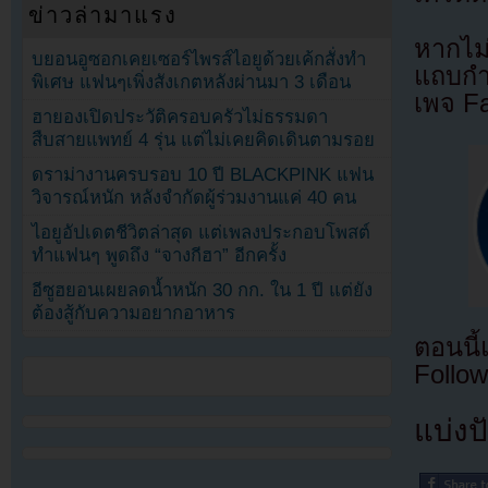
ข่าวล่ามาแรง
หากไม
บยอนอูซอกเคยเซอร์ไพรส์ไอยูด้วยเค้กสั่งทำ
แถบกำล
พิเศษ แฟนๆเพิ่งสังเกตหลังผ่านมา 3 เดือน
เพจ F
ฮายองเปิดประวัติครอบครัวไม่ธรรมดา
สืบสายแพทย์ 4 รุ่น แต่ไม่เคยคิดเดินตามรอย
ดราม่างานครบรอบ 10 ปี BLACKPINK แฟน
วิจารณ์หนัก หลังจำกัดผู้ร่วมงานแค่ 40 คน
ไอยูอัปเดตชีวิตล่าสุด แต่เพลงประกอบโพสต์
ทำแฟนๆ พูดถึง “จางกีฮา” อีกครั้ง
อีซูฮยอนเผยลดน้ำหนัก 30 กก. ใน 1 ปี แต่ยัง
ต้องสู้กับความอยากอาหาร
ตอนนี
Follow
แบ่งปั