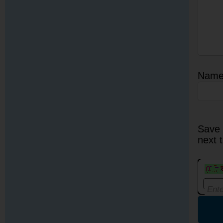
Nam
Save 
next 