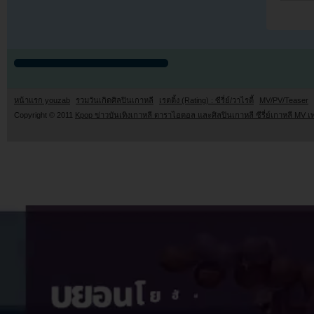
หน้าแรก youzab
รวมวันเกิดศิลปินเกาหลี
เรตติ้ง (Rating) : ซีรี่ย์/วาไรตี้
MV/PV/Teaser
Copyright © 2011
Kpop ข่าวบันเทิงเกาหลี ดาราไอดอล และศิลปินเกาหลี ซีรี่ย์เกาหลี MV เ