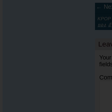
← Nex
KPOP Y
ยอง
,
อ
Lea
Your
fiel
Com