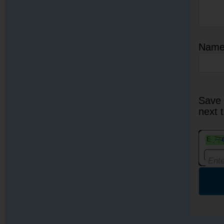
Nam
Save 
next 