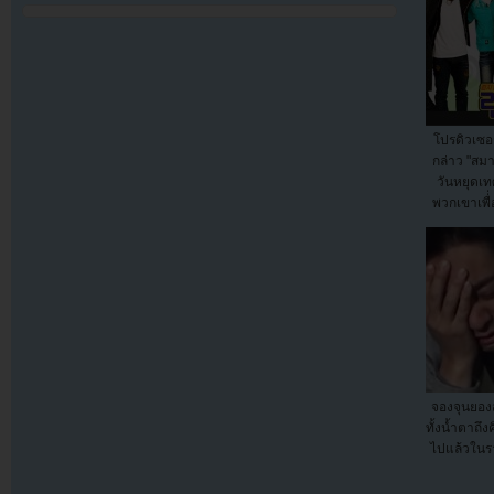
โปรดิวเซอ
กล่าว "สมา
วันหยุดเ
พวกเขาเพื่่
จองจุนยองส
ทั้งน้ำตาถึง
ไปแล้วในร