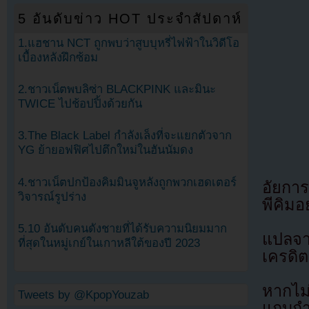
5 อันดับข่าว HOT ประจำสัปดาห์
1.แฮชาน NCT ถูกพบว่าสูบบุหรี่ไฟฟ้าในวิดีโอ
เบื้องหลังฝึกซ้อม
2.ชาวเน็ตพบลิซ่า BLACKPINK และมินะ
TWICE ไปช้อปปิ้งด้วยกัน
3.The Black Label กำลังเล็งที่จะแยกตัวจาก
YG ย้ายอฟฟิศไปตึกใหม่ในฮันนัมดง
4.ชาวเน็ตปกป้องคิมมินจูหลังถูกพวกเฮดเตอร์
อัยการ
วิจารณ์รูปร่าง
พีคิมอ
5.10 อันดับคนดังชายที่ได้รับความนิยมมาก
แปลจ
ที่สุดในหมู่เกย์ในเกาหลีใต้ของปี 2023
เครดิต
หากไม
Tweets by @KpopYouzab
แถบกำล