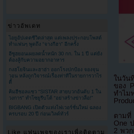
ข่าวอัพเดท
ไอยูอัปเดตชีวิตล่าสุด แต่เพลงประกอบโพสต์
ทำแฟนๆ พูดถึง “จางกีฮา” อีกครั้ง
อีซูฮยอนเผยลดน้ำหนัก 30 กก. ใน 1 ปี แต่ยัง
ต้องสู้กับความอยากอาหาร
กงฮโยจินและฮาฮ่า ออกโรงปกป้อง จองจุน
วอน หลังถูกวิจารณ์เรื่องท่าทีในรายการวาไร
ในวันท
ตี้
ของ P
คิมฮีชอลแซว “SISTAR สายบวกอันดับ 1 ใน
ทำไมพว
วงการ” ทำโซยูรีบโต้ “อย่าสร้างข่าวลือ!”
Produ
BIGBANG เปิดตัวแท่งไฟเวอร์ชั่นใหม่ ฉลอง
ครบรอบ 20 ปี ก่อนเวิลด์ทัวร์
ตามที่
One ป
2 พวกเ
Like แฟนเพจของเราเพื่อติดตาม