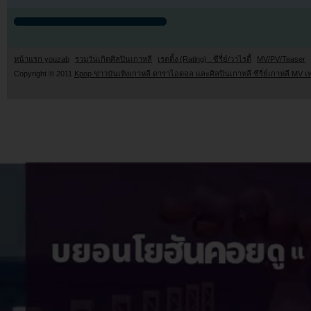
หน้าแรก youzab
รวมวันเกิดศิลปินเกาหลี
เรตติ้ง (Rating) : ซีรี่ย์/วาไรตี้
MV/PV/Teaser
Copyright © 2011
Kpop ข่าวบันเทิงเกาหลี ดาราไอดอล และศิลปินเกาหลี ซีรี่ย์เกาหลี MV เ