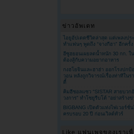
ข่าวอัพเดท
ไอยูอัปเดตชีวิตล่าสุด แต่เพลงป
ทำแฟนๆ พูดถึง “จางกีฮา” อีกครั้ง
อีซูฮยอนเผยลดน้ำหนัก 30 กก. ใน 
ต้องสู้กับความอยากอาหาร
กงฮโยจินและฮาฮ่า ออกโรงปกป้อ
วอน หลังถูกวิจารณ์เรื่องท่าทีใน
ตี้
คิมฮีชอลแซว “SISTAR สายบวกอั
วงการ” ทำโซยูรีบโต้ “อย่าสร้างข่
BIGBANG เปิดตัวแท่งไฟเวอร์ชั่
ครบรอบ 20 ปี ก่อนเวิลด์ทัวร์
Like แฟนเพจของเราเพื