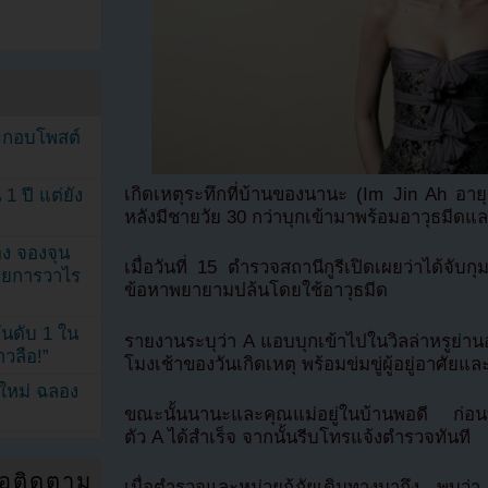
ระกอบโพสต์
เกิดเหตุระทึกที่บ้านของนานะ (Im Jin Ah อาย
1 ปี แต่ยัง
หลังมีชายวัย 30 กว่าบุกเข้ามาพร้อมอาวุธมีด
ง จองจุน
เมื่อวันที่ 15 ตำรวจสถานีกูรีเปิดเผยว่าได้จั
รายการวาไร
ข้อหาพยายามปล้นโดยใช้อาวุธมีด
นดับ 1 ใน
รายงานระบุว่า A แอบบุกเข้าไปในวิลล่าหรูย่า
าวลือ!”
โมงเช้าของวันเกิดเหตุ พร้อมข่มขู่ผู้อยู่อาศัยและ
นใหม่ ฉลอง
ขณะนั้นนานะและคุณแม่อยู่ในบ้านพอดี ก่อนทั้
ตัว A ได้สำเร็จ จากนั้นรีบโทรแจ้งตำรวจทันที
่อติดตาม
เมื่อตำรวจและหน่วยกู้ภัยเดินทางมาถึง พบว่