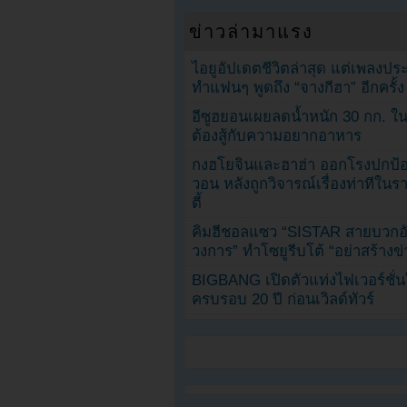
ข่าวล่ามาแรง
ไอยูอัปเดตชีวิตล่าสุด แต่เพลงป
ทำแฟนๆ พูดถึง “จางกีฮา” อีกครั้ง
อีซูฮยอนเผยลดน้ำหนัก 30 กก. ใน 
ต้องสู้กับความอยากอาหาร
กงฮโยจินและฮาฮ่า ออกโรงปกป้อ
วอน หลังถูกวิจารณ์เรื่องท่าทีใน
ตี้
คิมฮีชอลแซว “SISTAR สายบวกอั
วงการ” ทำโซยูรีบโต้ “อย่าสร้างข่
BIGBANG เปิดตัวแท่งไฟเวอร์ชั่
ครบรอบ 20 ปี ก่อนเวิลด์ทัวร์