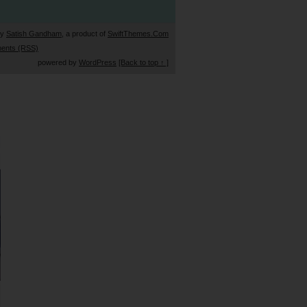
by
Satish Gandham
, a product of
SwiftThemes.Com
ents (RSS)
powered by
WordPress
[Back to top ↑ ]