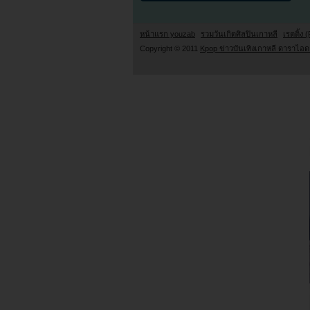
หน้าแรก youzab
รวมวันเกิดศิลปินเกาหลี
เรตติ้ง (
Copyright © 2011
Kpop ข่าวบันเทิงเกาหลี ดาราไอดอ