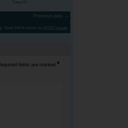
โรคมะเร็ง
Previous post →
น
Read 34474 articles by
KPOP Youzab
*
equired fields are marked