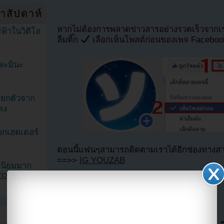
ำสัปดาห์
หากไม่ต้องการพลาดข่าวสารอย่างรวดเร็วจาก
ฟ้าในวิดีโอ
ลืมติ๊ก
เลือกเห็นโพสต์ก่อนของเพจ Facebo
ละมินะ
ะแยกตัวจาก
ดง
วกเฮดเตอร์
ตอนนี้แฟนๆสามารถติดตามเราได้อีกช่องทางสา
==>>
IG YOUZAB
ามนิยมมาก
2023
แบ่งปัน link นี้ไปยัง