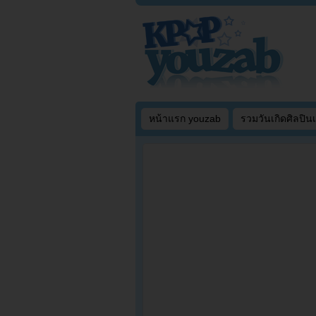
หน้าแรก youzab
รวมวันเกิดศิลปิน