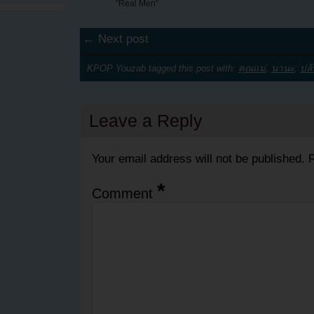
"Real Men"
← Next post
KPOP Youzab tagged this post with:
คุณแม่
,
นานะ
,
ปล้
Leave a Reply
Your email address will not be published.
R
*
Comment