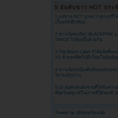
5 อันดับข่าว HOT ประจ
1.แฮชาน NCT ถูกพบว่าสูบบุหรี่ไฟ
เบื้องหลังฝึกซ้อม
2.ชาวเน็ตพบลิซ่า BLACKPINK แ
TWICE ไปช้อปปิ้งด้วยกัน
3.The Black Label กำลังเล็งที่จ
YG ย้ายอฟฟิศไปตึกใหม่ในฮันนัม
4.ชาวเน็ตปกป้องคิมมินจูหลังถูกพ
วิจารณ์รูปร่าง
5.10 อันดับคนดังชายที่ได้รับคว
ที่สุดในหมู่เกย์ในเกาหลีใต้ของปี 
Tweets by @KpopYouzab