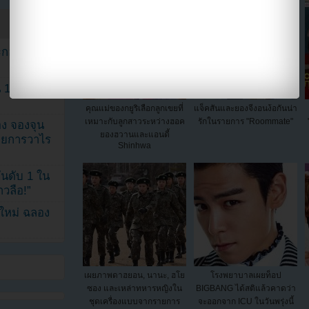
ระกอบโพสต์
1 ปี แต่ยัง
คุณแม่ของกยูริเลือกลูกเขยที่
แจ็คสันและยองจีงอนง้อกันน่า
เหมาะกับลูกสาวระหว่างฮอค
รักในรายการ "Roommate"
ง จองจุน
ยองฮวานและแอนดี้
รายการวาไร
Shinhwa
นดับ 1 ใน
าวลือ!”
นใหม่ ฉลอง
เผยภาพดาฮยอน, นานะ, ฮโย
โรงพยาบาลเผยท็อป
ซอง และเหล่าทหารหญิงใน
BIGBANG ได้สติแล้วคาดว่า
ชุดเครื่องแบบจากรายการ
จะออกจาก ICU ในวันพรุ่งนี้