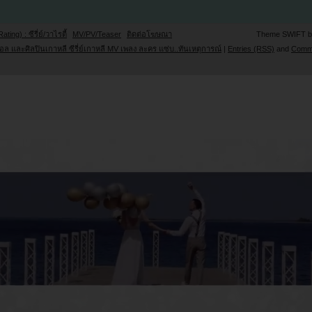
Rating) : ซีรี่ย์/วาไรตี้
MV/PV/Teaser
ติดต่อโฆษณา
Theme SWIFT 
ล และศิลปินเกาหลี ซีรี่ย์เกาหลี MV เพลง ละคร แซ่บ..ทันเหตุการณ์
|
Entries (RSS)
and
Comm