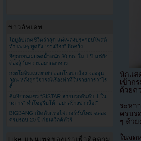
ข่าวอัพเดท
ไอยูอัปเดตชีวิตล่าสุด แต่เพลงประกอบโพสต์
ทำแฟนๆ พูดถึง “จางกีฮา” อีกครั้ง
อีซูฮยอนเผยลดน้ำหนัก 30 กก. ใน 1 ปี แต่ยัง
ต้องสู้กับความอยากอาหาร
กงฮโยจินและฮาฮ่า ออกโรงปกป้อง จองจุน
นักแส
วอน หลังถูกวิจารณ์เรื่องท่าทีในรายการวาไร
เข้าก
ตี้
ด้วยคว
คิมฮีชอลแซว “SISTAR สายบวกอันดับ 1 ใน
วงการ” ทำโซยูรีบโต้ “อย่าสร้างข่าวลือ!”
ระหว่า
ครบรอ
BIGBANG เปิดตัวแท่งไฟเวอร์ชั่นใหม่ ฉลอง
ครบรอบ 20 ปี ก่อนเวิลด์ทัวร์
ๆ ด้วย
ในจดห
Like แฟนเพจของเราเพื่อติดตาม