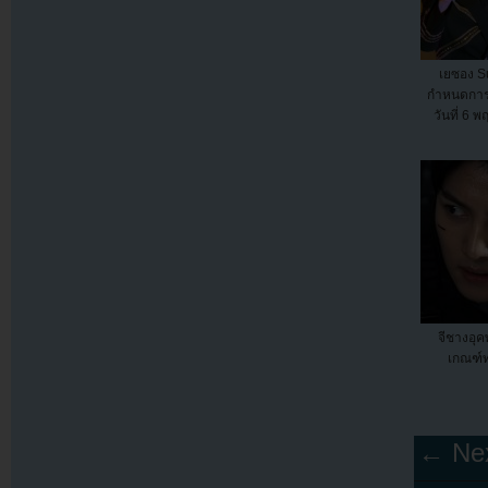
เยซอง Su
กำหนดการ
วันที่ 6 
จีชางอุค
เกณฑ์
← Nex