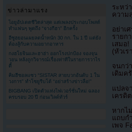
ระหว่า
ข่าวล่ามาแรง
ความส
ไอยูอัปเดตชีวิตล่าสุด แต่เพลงประกอบโพสต์
อย่าเศ
ทำแฟนๆ พูดถึง “จางกีฮา” อีกครั้ง
รายกา
อีซูฮยอนเผยลดน้ำหนัก 30 กก. ใน 1 ปี แต่ยัง
เสมอ!
ต้องสู้กับความอยากอาหาร
(หัวเร
กงฮโยจินและฮาฮ่า ออกโรงปกป้อง จองจุน
วอน หลังถูกวิจารณ์เรื่องท่าทีในรายการวาไร
จนกว่า
ตี้
เดิมคร
คิมฮีชอลแซว “SISTAR สายบวกอันดับ 1 ใน
วงการ” ทำโซยูรีบโต้ “อย่าสร้างข่าวลือ!”
แปลจ
BIGBANG เปิดตัวแท่งไฟเวอร์ชั่นใหม่ ฉลอง
เครดิต
ครบรอบ 20 ปี ก่อนเวิลด์ทัวร์
หากไม
แถบกำล
เพจ F