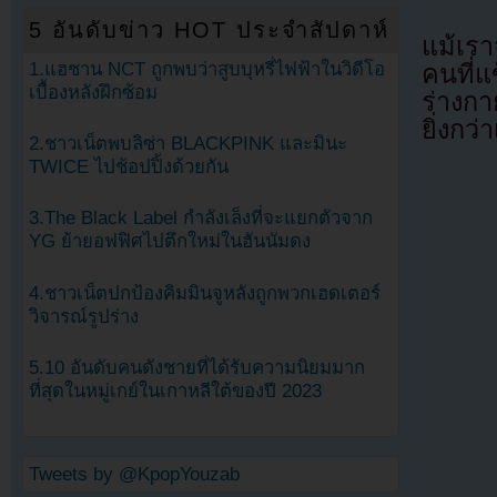
5 อันดับข่าว HOT ประจำสัปดาห์
แม้เร
1.แฮชาน NCT ถูกพบว่าสูบบุหรี่ไฟฟ้าในวิดีโอ
คนที่
เบื้องหลังฝึกซ้อม
ร่างกา
ยิ่งกว่
2.ชาวเน็ตพบลิซ่า BLACKPINK และมินะ
TWICE ไปช้อปปิ้งด้วยกัน
3.The Black Label กำลังเล็งที่จะแยกตัวจาก
YG ย้ายอฟฟิศไปตึกใหม่ในฮันนัมดง
4.ชาวเน็ตปกป้องคิมมินจูหลังถูกพวกเฮดเตอร์
วิจารณ์รูปร่าง
5.10 อันดับคนดังชายที่ได้รับความนิยมมาก
ที่สุดในหมู่เกย์ในเกาหลีใต้ของปี 2023
Tweets by @KpopYouzab