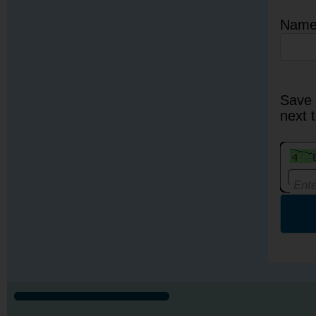
Nam
Save 
next 