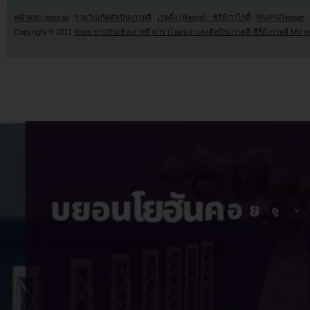
หน้าแรก youzab
รวมวันเกิดศิลปินเกาหลี
เรตติ้ง (Rating) : ซีรี่ย์/วาไรตี้
MV/PV/Teaser
Copyright © 2011
Kpop ข่าวบันเทิงเกาหลี ดาราไอดอล และศิลปินเกาหลี ซีรี่ย์เกาหลี MV เ