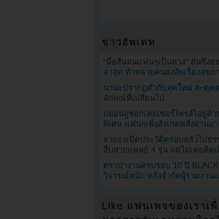
ข่าวอัพเดท
“มือสั่นจนแฟนๆเป็นห่วง” ฮันซึง
ล่าสุด ทำหลายคนสงสัยเรื่องสุขภ
นานะปรากฏตัวกับลุคใหม่ สะดุด
ลักษณ์ที่เปลี่ยนไป
บยอนอูซอกเคยเซอร์ไพรส์ไอยูด้วย
พิเศษ แฟนๆเพิ่งสังเกตหลังผ่านมา
ฮายองเปิดประวัติครอบครัวไม่ธ
สืบสายแพทย์ 4 รุ่น แต่ไม่เคยคิ
ดราม่างานครบรอบ 10 ปี BLAC
วิจารณ์หนัก หลังจำกัดผู้ร่วมงาน
Like แฟนเพจของเราเพื