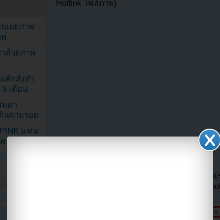
Hotlink ไฟล์ภาพ)
ยอนเผยภาพ
าพ
ตาด้วยภาพ
เค้กสั่งทำ
 3 เดือน
รรมดา
ดเดินตามรอย
KPINK แฟน
แค่ 40 คน
หากไม่ต้องการพลาดข่าวสารอย่างรวดเร็วจาก
ลืมติ๊ก
เลือกเห็นโพสต์ก่อนของเพจ Facebo