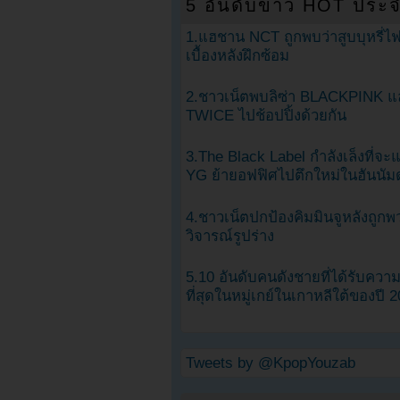
5 อันดับข่าว HOT ประจ
1.แฮชาน NCT ถูกพบว่าสูบบุหรี่ไฟ
เบื้องหลังฝึกซ้อม
2.ชาวเน็ตพบลิซ่า BLACKPINK แ
TWICE ไปช้อปปิ้งด้วยกัน
3.The Black Label กำลังเล็งที่จ
YG ย้ายอฟฟิศไปตึกใหม่ในฮันนัม
4.ชาวเน็ตปกป้องคิมมินจูหลังถูกพ
วิจารณ์รูปร่าง
5.10 อันดับคนดังชายที่ได้รับคว
ที่สุดในหมู่เกย์ในเกาหลีใต้ของปี 
Tweets by @KpopYouzab