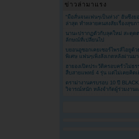
ข่าวล่ามาแรง
“มือสั่นจนแฟนๆเป็นห่วง” ฮันซึง
ล่าสุด ทำหลายคนสงสัยเรื่องสุขภ
นานะปรากฏตัวกับลุคใหม่ สะดุด
ลักษณ์ที่เปลี่ยนไป
บยอนอูซอกเคยเซอร์ไพรส์ไอยูด้วย
พิเศษ แฟนๆเพิ่งสังเกตหลังผ่านมา
ฮายองเปิดประวัติครอบครัวไม่ธ
สืบสายแพทย์ 4 รุ่น แต่ไม่เคยคิ
ดราม่างานครบรอบ 10 ปี BLAC
วิจารณ์หนัก หลังจำกัดผู้ร่วมงาน