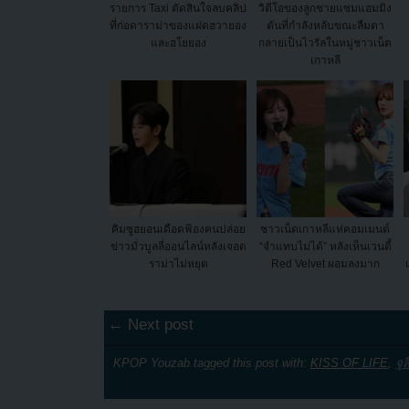
รายการ Taxi ตัดสินใจลบคลิป
วิดีโอของลูกชายแซมแฮมมิง
ที่ก่อดาราม่าของแฝดฮวายอง
ตันที่กำลังหลับขณะลืมตา
และฮโยยอง
กลายเป็นไวรัลในหมู่ชาวเน็ต
เกาหลี
คิมซูฮยอนเดือดฟ้องคนปล่อย
ชาวเน็ตเกาหลีแห่คอมเมนต์
ข่าวมั่วบูลลี่ออนไลน์หลังเจอด
“จำแทบไม่ได้” หลังเห็นเวนดี้
ราม่าไม่หยุด
Red Velvet ผอมลงมาก
← Next post
KPOP Youzab tagged this post with:
KISS OF LIFE
,
จูลี