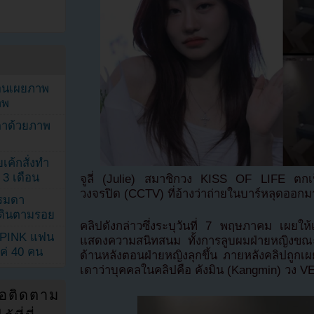
ยอนเผยภาพ
าพ
ตาด้วยภาพ
เค้กสั่งทำ
 3 เดือน
จูลี่ (Julie) สมาชิกวง KISS OF LIFE ตกเป
วงจรปิด (CCTV) ที่อ้างว่าถ่ายในบาร์หลุดออก
รรมดา
ดเดินตามรอย
คลิปดังกล่าวซึ่งระบุวันที่ 7 พฤษภาคม เผยให้
KPINK แฟน
แสดงความสนิทสนม ทั้งการลูบผมฝ่ายหญิง
แค่ 40 คน
ด้านหลังตอนฝ่ายหญิงลุกขึ้น ภายหลังคลิปถูก
เดาว่าบุคคลในคลิปคือ คังมิน (Kangmin) วง V
่อติดตาม