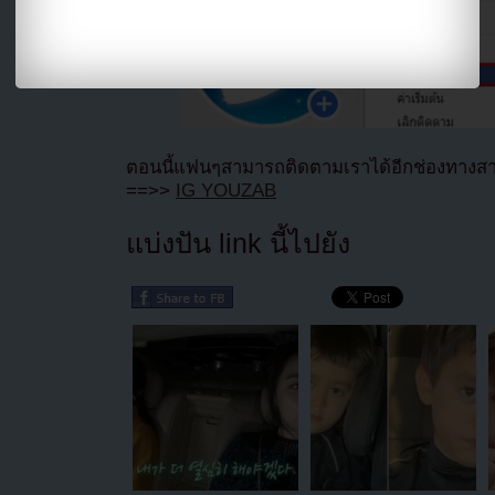
ตอนนี้แฟนๆสามารถติดตามเราได้อีกช่องทางสา
==>>
IG YOUZAB
แบ่งปัน link นี้ไปยัง