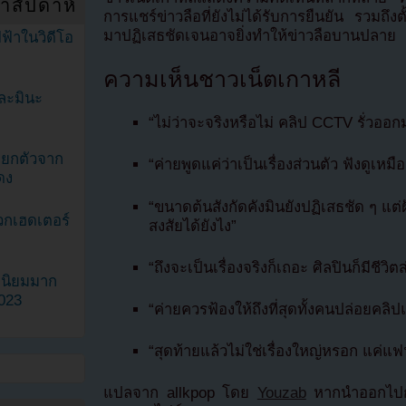
ำสัปดาห์
การแชร์ข่าวลือที่ยังไม่ได้รับการยืนยัน รวมถึงตั
มาปฏิเสธชัดเจนอาจยิ่งทำให้ข่าวลือบานปลาย
ฟ้าในวิดีโอ
ความเห็นชาวเน็ตเกาหลี
ละมินะ
“ไม่ว่าจะจริงหรือไม่ คลิป CCTV รั่วออ
ะแยกตัวจาก
“ค่ายพูดแค่ว่าเป็นเรื่องส่วนตัว ฟังดูเ
ดง
“ขนาดต้นสังกัดคังมินยังปฏิเสธชัด ๆ แต่ฝั
วกเฮดเตอร์
สงสัยได้ยังไง”
“ถึงจะเป็นเรื่องจริงก็เถอะ ศิลปินก็มีชีวิต
ามนิยมมาก
2023
“ค่ายควรฟ้องให้ถึงที่สุดทั้งคนปล่อยคล
“สุดท้ายแล้วไม่ใช่เรื่องใหญ่หรอก แค่
แปลจาก allkpop โดย
Youzab
หากนำออกไปกร