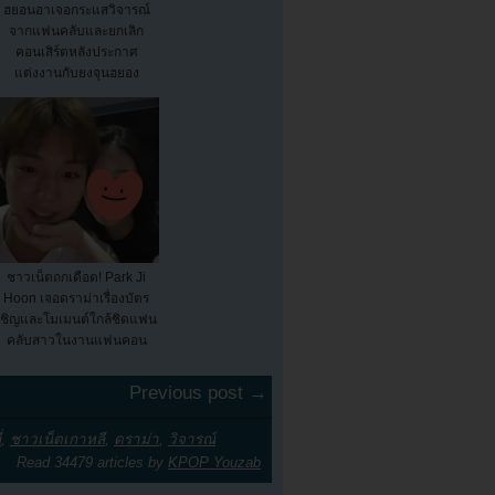
ฮยอนอาเจอกระแสวิจารณ์
จากแฟนคลับและยกเลิก
คอนเสิร์ตหลังประกาศ
แต่งงานกับยงจุนฮยอง
ชาวเน็ตถกเดือด! Park Ji
Hoon เจอดราม่าเรื่องบัตร
เชิญและโมเมนต์ใกล้ชิดแฟน
คลับสาวในงานแฟนคอน
Previous post →
่
,
ชาวเน็ตเกาหลี
,
ดราม่า
,
วิจารณ์
Read 34479 articles by
KPOP Youzab