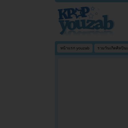
หน้าแรก youzab
รวมวันเกิดศิลปิน