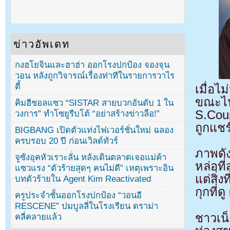
ข่าวอัพเดท
กงฮโยจินและฮาฮ่า ออกโรงปกป้อง จองจุน
วอน หลังถูกวิจารณ์เรื่องท่าทีในรายการวาไร
ตี้
เมื่อ
ขณะไป
คิมฮีชอลแซว “SISTAR สายบวกอันดับ 1 ใน
S.Cou
วงการ” ทำโซยูรีบโต้ “อย่าสร้างข่าวลือ!”
ถูกแช
BIGBANG เปิดตัวแท่งไฟเวอร์ชั่นใหม่ ฉลอง
ครบรอบ 20 ปี ก่อนเวิลด์ทัวร์
ภาพดั
จูซังอุคหัวเราะลั่น หลังเดินตลาดเจอแม่ค้า
หล่อที
แซวแรง “ตัวร้ายสุดๆ คนไม่ดี” เหตุเพราะอิน
แต่สิ่
บทตัวร้ายใน Agent Kim Reactivated
กุกที่
ครูประจำชั้นออกโรงปกป้อง “วอนอี
RESCENE” ปมบูลลี่ในโรงเรียน ดราม่า
ชาวเน
คลี่คลายแล้ว