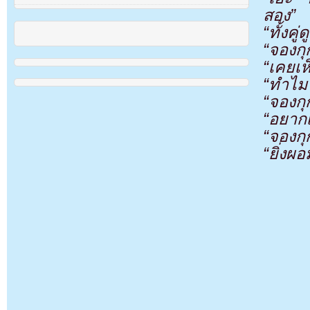
สอง”
“ทั้งค
“จองกุ
“เคยเห
“ทำไม
“จองก
“อยากเ
“จองกุก
“ยิ่งผ