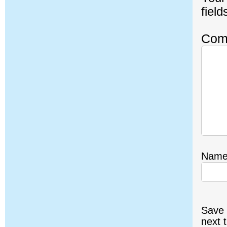
fiel
Com
Nam
Save 
next 