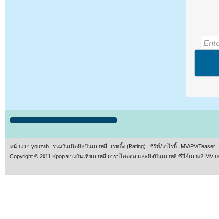
หน้าแรก youzab
รวมวันเกิดศิลปินเกาหลี
เรตติ้ง (Rating) : ซีรี่ย์/วาไรตี้
MV/PV/Teaser
Copyright © 2011
Kpop ข่าวบันเทิงเกาหลี ดาราไอดอล และศิลปินเกาหลี ซีรี่ย์เกาหลี MV เ