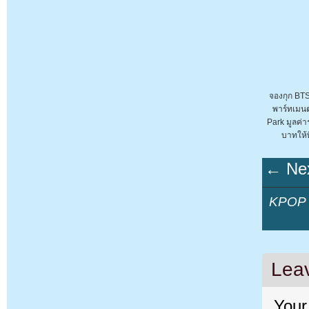
จองกุก BTS
พาร์ทเมนต
Park มูลค่า
บาทให้
← Nex
KPOP Y
Lea
Your