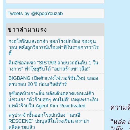
Tweets by @KpopYouzab
ข่าวล่ามาแรง
กงฮโยจินและฮาฮ่า ออกโรงปกป้อง จองจุน
วอน หลังถูกวิจารณ์เรื่องท่าทีในรายการวาไร
ตี้
คิมฮีชอลแซว “SISTAR สายบวกอันดับ 1 ใน
วงการ” ทำโซยูรีบโต้ “อย่าสร้างข่าวลือ!”
BIGBANG เปิดตัวแท่งไฟเวอร์ชั่นใหม่ ฉลอง
ครบรอบ 20 ปี ก่อนเวิลด์ทัวร์
จูซังอุคหัวเราะลั่น หลังเดินตลาดเจอแม่ค้า
แซวแรง “ตัวร้ายสุดๆ คนไม่ดี” เหตุเพราะอิน
บทตัวร้ายใน Agent Kim Reactivated
ความคิ
ครูประจำชั้นออกโรงปกป้อง “วอนอี
“หล่อ 
RESCENE” ปมบูลลี่ในโรงเรียน ดราม่า
คลี่คลายแล้ว
“เอ๊ะ