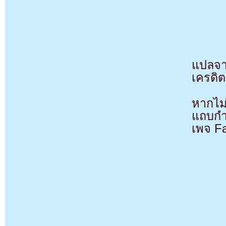
แปลจ
เครดิต
หากไม
แถบกำล
เพจ F