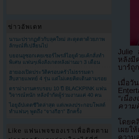
ข่าวอัพเดท
นานะปรากฏตัวกับลุคใหม่ สะดุดตาด้วยภาพ
ลักษณ์ที่เปลี่ยนไป
Julie
บยอนอูซอกเคยเซอร์ไพรส์ไอยูด้วยเค้กสั่งทำ
หลังมี
พิเศษ แฟนๆเพิ่งสังเกตหลังผ่านมา 3 เดือน
บาร์ถู
ฮายองเปิดประวัติครอบครัวไม่ธรรมดา
สืบสายแพทย์ 4 รุ่น แต่ไม่เคยคิดเดินตามรอย
เมื่อ
ดราม่างานครบรอบ 10 ปี BLACKPINK แฟน
Enter
วิจารณ์หนัก หลังจำกัดผู้ร่วมงานแค่ 40 คน
“เนื่อง
ไอยูอัปเดตชีวิตล่าสุด แต่เพลงประกอบโพสต์
ความค
ทำแฟนๆ พูดถึง “จางกีฮา” อีกครั้ง
โดยคลิ
เผยให
Like แฟนเพจของเราเพื่อติดตาม
ความส