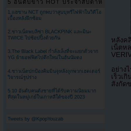
5 อันดับข่าว HOT ประจำสัปดาห์
1.แฮชาน NCT ถูกพบว่าสูบบุหรี่ไฟฟ้าในวิดีโอ
เบื้องหลังฝึกซ้อม
2.ชาวเน็ตพบลิซ่า BLACKPINK และมินะ
TWICE ไปช้อปปิ้งด้วยกัน
หลังค
เน็ต
3.The Black Label กำลังเล็งที่จะแยกตัวจาก
VERIV
YG ย้ายอฟฟิศไปตึกใหม่ในฮันนัมดง
อย่าง
4.ชาวเน็ตปกป้องคิมมินจูหลังถูกพวกเฮดเตอร์
เร็วเก
วิจารณ์รูปร่าง
สังกัด
5.10 อันดับคนดังชายที่ได้รับความนิยมมาก
ที่สุดในหมู่เกย์ในเกาหลีใต้ของปี 2023
Tweets by @KpopYouzab