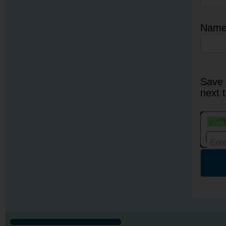
Nam
Save 
next 