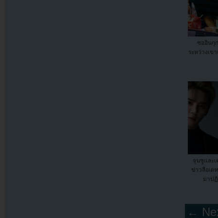
ซออินกุก
ระหว่างเข
จุนซูและเค
ข่าวลือเดท
มาปฏิ
← Nex