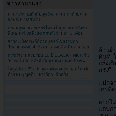
ข่าวล่ามาแรง
นานะปรากฏตัวกับลุคใหม่ สะดุดตาด้วยภาพ
ลักษณ์ที่เปลี่ยนไป
บยอนอูซอกเคยเซอร์ไพรส์ไอยูด้วยเค้กสั่งทำ
พิเศษ แฟนๆเพิ่งสังเกตหลังผ่านมา 3 เดือน
ฮายองเปิดประวัติครอบครัวไม่ธรรมดา
สืบสายแพทย์ 4 รุ่น แต่ไม่เคยคิดเดินตามรอย
ด้านต
ดราม่างานครบรอบ 10 ปี BLACKPINK แฟน
ทันที 
วิจารณ์หนัก หลังจำกัดผู้ร่วมงานแค่ 40 คน
เท็จที
แรง”
ไอยูอัปเดตชีวิตล่าสุด แต่เพลงประกอบโพสต์
ทำแฟนๆ พูดถึง “จางกีฮา” อีกครั้ง
แปลจ
เครดิต
หากไม
แถบกำล
เพจ F