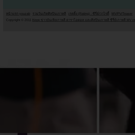
หน้าแรก youzab
รวมวันเกิดศิลปินเกาหลี
เรตติ้ง (Rating) : ซีรี่ย์/วาไรตี้
MV/PV/Teaser
Copyright © 2011
Kpop ข่าวบันเทิงเกาหลี ดาราไอดอล และศิลปินเกาหลี ซีรี่ย์เกาหลี MV เ