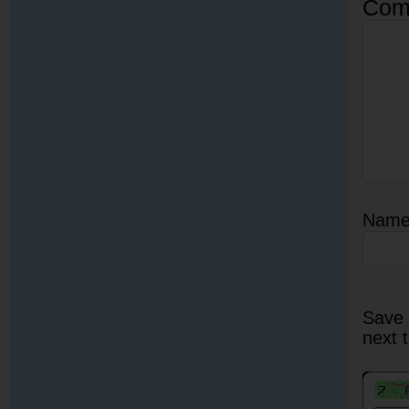
Com
Nam
Save 
next 