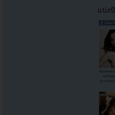
แบ่งปั
ชินเซคยองแ
พอใจต่อข่
ความจริงบน