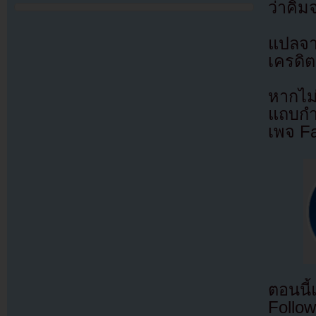
ว่าคิม
แปลจ
เครดิต
หากไม
แถบกำล
เพจ F
ตอนนี
Follow