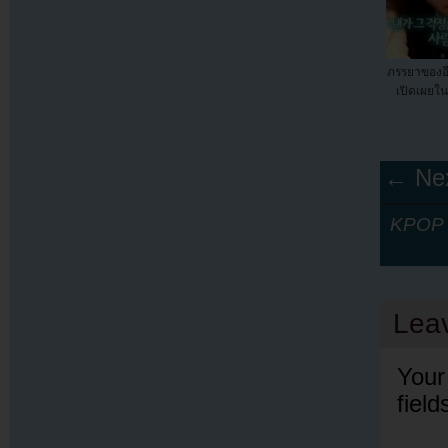
ภรรยาของอี
เปิดเผยใ
← Nex
KPOP Y
Lea
Your
fiel