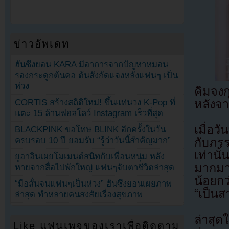
ข่าวอัพเดท
ฮันซึงยอน KARA มีอาการจากปัญหาหมอน
รองกระดูกต้นคอ ต้นสังกัดแจงหลังแฟนๆ เป็น
ห่วง
คิมจงก
CORTIS สร้างสถิติใหม่! ขึ้นแท่นวง K-Pop ที่
หลังจา
แตะ 15 ล้านฟอลโลว์ Instagram เร็วที่สุด
เมื่อว
BLACKPINK ขอโทษ BLINK อีกครั้งในวัน
ครบรอบ 10 ปี ยอมรับ “รู้ว่าวันนี้สำคัญมาก”
กับภรร
เท่านั
ยูอาอินเผยโมเมนต์สนิทกับเพื่อนหนุ่ม หลัง
มากมา
หายจากสื่อไปพักใหญ่ แฟนๆจับตาชีวิตล่าสุด
น้อยกว
“มือสั่นจนแฟนๆเป็นห่วง” ฮันซึงยอนเผยภาพ
“เป็น
ล่าสุด ทำหลายคนสงสัยเรื่องสุขภาพ
ล่าสุด
Like แฟนเพจของเราเพื่อติดตาม