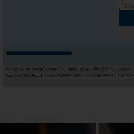
หน้าแรก youzab
รวมวันเกิดศิลปินเกาหลี
เรตติ้ง (Rating) : ซีรี่ย์/วาไรตี้
MV/PV/Teaser
Copyright © 2011
Kpop ข่าวบันเทิงเกาหลี ดาราไอดอล และศิลปินเกาหลี ซีรี่ย์เกาหลี MV เ