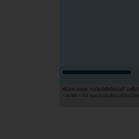
หน้าแรก youzab
รวมวันเกิดศิลปินเกาหลี
เรตติ้ง (
Copyright © 2011
Kpop ข่าวบันเทิงเกาหลี ดาราไอดอ