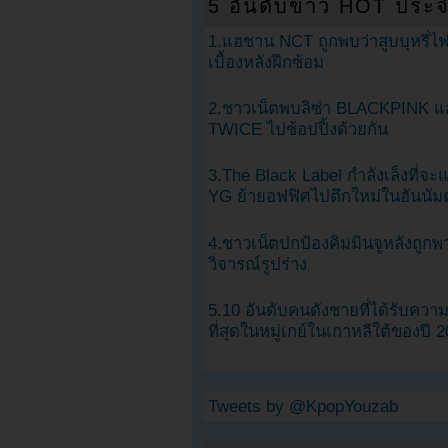
5 อันดับข่าว HOT ประจ
1.แฮชาน NCT ถูกพบว่าสูบบุหรี่ไฟ
เบื้องหลังฝึกซ้อม
2.ชาวเน็ตพบลิซ่า BLACKPINK แ
TWICE ไปช้อปปิ้งด้วยกัน
3.The Black Label กำลังเล็งที่จ
YG ย้ายอฟฟิศไปตึกใหม่ในฮันนัม
4.ชาวเน็ตปกป้องคิมมินจูหลังถูกพ
วิจารณ์รูปร่าง
5.10 อันดับคนดังชายที่ได้รับคว
ที่สุดในหมู่เกย์ในเกาหลีใต้ของปี 
Tweets by @KpopYouzab