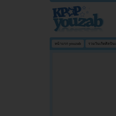
หน้าแรก youzab
รวมวันเกิดศิลปิน