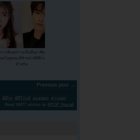
กวางฮีเผยความเป็นมืออาชีพ
ของไอยูขณะที่ทำหน้าที่พิธีกร
ด้วยกัน
Previous post →
,
พิธีกร
,
พิธีวิวาห์
,
ยูแจซอก
,
สาวนอก
Read 34477 articles by
KPOP Youzab