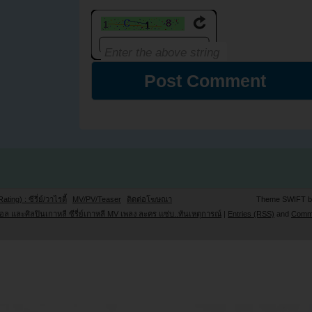
Rating) : ซีรี่ย์/วาไรตี้
MV/PV/Teaser
ติดต่อโฆษณา
Theme SWIFT 
ล และศิลปินเกาหลี ซีรี่ย์เกาหลี MV เพลง ละคร แซ่บ..ทันเหตุการณ์
|
Entries (RSS)
and
Comm