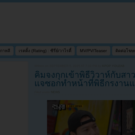
เกาหลี
เรตติ้ง (Rating) : ซีรี่ย์/วาไรตี้
MV/PV/Teaser
ติดต่อโฆ
Written on
SEPTEMBER 5, 2025 AT 7:10 PM
by
KPOP YOUZAB
คิมจงกุกเข้าพิธีวิวาห์กับสา
แจซอกทำหน้าที่พิธีกรงานแ
Filed under
NEWS