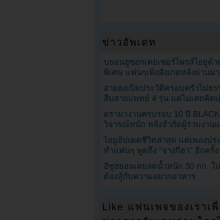
ข่าวอัพเดท
บยอนอูซอกเคยเซอร์ไพรส์ไอยูด้วย
พิเศษ แฟนๆเพิ่งสังเกตหลังผ่านมา
ฮายองเปิดประวัติครอบครัวไม่ธ
สืบสายแพทย์ 4 รุ่น แต่ไม่เคยคิ
ดราม่างานครบรอบ 10 ปี BLAC
วิจารณ์หนัก หลังจำกัดผู้ร่วมงาน
ไอยูอัปเดตชีวิตล่าสุด แต่เพลงป
ทำแฟนๆ พูดถึง “จางกีฮา” อีกครั้ง
อีซูฮยอนเผยลดน้ำหนัก 30 กก. ใน 
ต้องสู้กับความอยากอาหาร
Like แฟนเพจของเราเพื