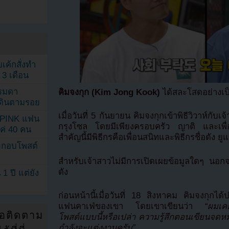
เค้กสั่งทำ
 3 เดือน
รรมดา
คิมจงกุก (Kim Jong Kook)
ได้สละโสดอย่างเป
ดเดินตามรอย
เมื่อวันที่ 5 กันยายน คิมจงกุกเข้าพิธีวิวาห์กั
KPINK แฟน
กรุงโซล โดยมีเพียงครอบครัว ญาติ และเพื่อนสน
แค่ 40 คน
สำคัญนี้มีพิธีกรคือเพื่อนสนิทและพิธีกรชื่อดัง 
ระกอบโพสต์
สำหรับเจ้าสาวไม่มีการเปิดเผยข้อมูลใดๆ นอกจา
ดัง
1 ปี แต่ยัง
ก่อนหน้านี้เมื่อวันที่ 18 สิงหาคม คิมจงกุกไ
แฟนคาเฟ่ของเขา โดยเขาเขียนว่า
“ผมเคย
่อติดตาม
โพสต์แบบนี้หรือเปล่า ความรู้สึกตอนเขียนจดหมายน
กำลังจะแต่งงานครับ”