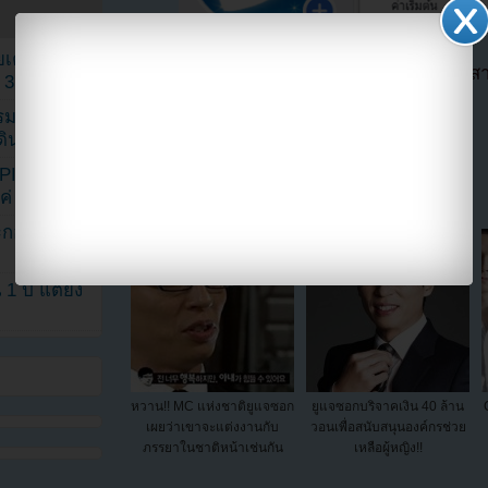
เค้กสั่งทำ
ตอนนี้แฟนๆสามารถติดตามเราได้อีกช่องทางสา
 3 เดือน
==>>
IG YOUZAB
รรมดา
ดเดินตามรอย
แบ่งปัน link นี้ไปยัง
KPINK แฟน
แค่ 40 คน
ระกอบโพสต์
1 ปี แต่ยัง
หวาน!! MC แห่งชาติยูแจซอก
ยูแจซอกบริจาคเงิน 40 ล้าน
เผยว่าเขาจะแต่งงานกับ
วอนเพื่อสนับสนุนองค์กรช่วย
ภรรยาในชาติหน้าเช่นกัน
เหลือผู้หญิง!!