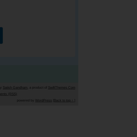
by
Satish Gandham
, a product of
SwiftThemes.Com
ents (RSS)
powered by
WordPress
[Back to top ↑ ]