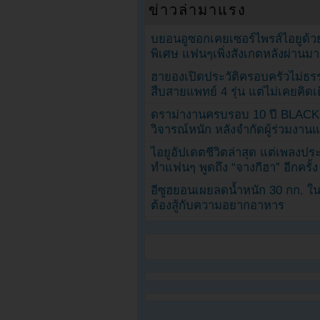
ข่าวล่ามาแรง
บยอนอูซอกเคยเซอร์ไพรส์ไอยูด้วย
พิเศษ แฟนๆเพิ่งสังเกตหลังผ่านมา
ฮายองเปิดประวัติครอบครัวไม่ธ
สืบสายแพทย์ 4 รุ่น แต่ไม่เคยคิ
ดราม่างานครบรอบ 10 ปี BLAC
วิจารณ์หนัก หลังจำกัดผู้ร่วมงาน
ไอยูอัปเดตชีวิตล่าสุด แต่เพลงป
ทำแฟนๆ พูดถึง “จางกีฮา” อีกครั้ง
อีซูฮยอนเผยลดน้ำหนัก 30 กก. ใน 
ต้องสู้กับความอยากอาหาร