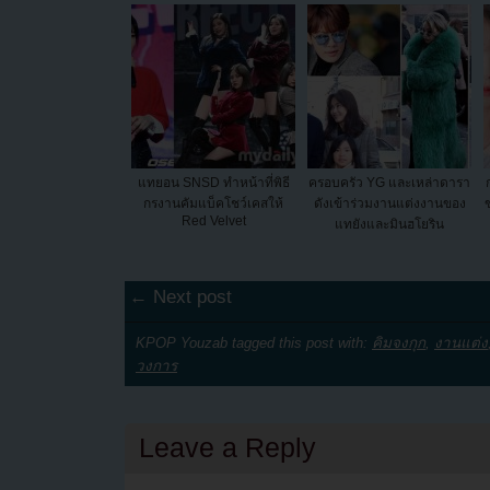
แทยอน SNSD ทำหน้าที่พิธี
ครอบครัว YG และเหล่าดารา
กรงานคัมแบ็คโชว์เคสให้
ดังเข้าร่วมงานแต่งงานของ
Red Velvet
แทยังและมินฮโยริน
← Next post
KPOP Youzab tagged this post with:
คิมจงกุก
,
งานแต่ง
วงการ
Leave a Reply