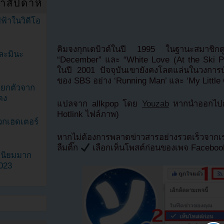
ำสัปดาห์
ฟ้าในวิดีโอ
คิมจงกุกเดบิวต์ในปี 1995 ในฐานะสมาชิกดู
ละมินะ
“December” และ “White Love (At the Ski Park
ในปี 2001 ปัจจุบันเขายังคงโลดแล่นในวงการบ
ของ SBS อย่าง ‘Running Man’ และ ‘My Little 
ะแยกตัวจาก
ดง
แปลจาก allkpop โดย
Youzab
หากนำออกไปกร
Hotlink ไฟล์ภาพ)
วกเฮดเตอร์
หากไม่ต้องการพลาดข่าวสารอย่างรวดเร็วจาก
ลืมติ๊ก
เลือกเห็นโพสต์ก่อนของเพจ Facebo
ามนิยมมาก
2023