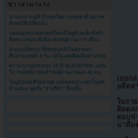
ข่าวล่ามาแรง
นานะปรากฏตัวกับลุคใหม่ สะดุดตาด้วยภาพ
ลักษณ์ที่เปลี่ยนไป
บยอนอูซอกเคยเซอร์ไพรส์ไอยูด้วยเค้กสั่งทำ
พิเศษ แฟนๆเพิ่งสังเกตหลังผ่านมา 3 เดือน
ฮายองเปิดประวัติครอบครัวไม่ธรรมดา
สืบสายแพทย์ 4 รุ่น แต่ไม่เคยคิดเดินตามรอย
ดราม่างานครบรอบ 10 ปี BLACKPINK แฟน
วิจารณ์หนัก หลังจำกัดผู้ร่วมงานแค่ 40 คน
เธอกล
ไอยูอัปเดตชีวิตล่าสุด แต่เพลงประกอบโพสต์
อดีตสา
ทำแฟนๆ พูดถึง “จางกีฮา” อีกครั้ง
ในราย
ติดตลก
ตอบขำๆ
มาดื่