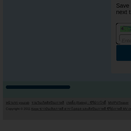
Save 
next 
หน้าแรก youzab
รวมวันเกิดศิลปินเกาหลี
เรตติ้ง (Rating) : ซีรี่ย์/วาไรตี้
MV/PV/Teaser
Copyright © 2011
Kpop ข่าวบันเทิงเกาหลี ดาราไอดอล และศิลปินเกาหลี ซีรี่ย์เกาหลี MV เ