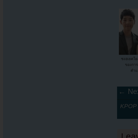
ซงฮเยคโยอ
ของการห
คำแ
← Nex
KPOP Y
Lea