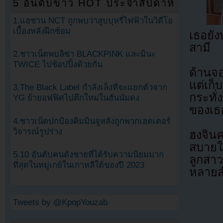
5 อันดับข่าว HOT ประจำสัปดาห์
1.แฮชาน NCT ถูกพบว่าสูบบุหรี่ไฟฟ้าในวิดีโอ
เบื้องหลังฝึกซ้อม
เธอยัง
สามี
2.ชาวเน็ตพบลิซ่า BLACKPINK และมินะ
TWICE ไปช้อปปิ้งด้วยกัน
ด้านจอ
แต่เก็
3.The Black Label กำลังเล็งที่จะแยกตัวจาก
กระทั่
YG ย้ายอฟฟิศไปตึกใหม่ในฮันนัมดง
ของเธ
4.ชาวเน็ตปกป้องคิมมินจูหลังถูกพวกเฮดเตอร์
วิจารณ์รูปร่าง
ฮงจินค
สบายใจ
5.10 อันดับคนดังชายที่ได้รับความนิยมมาก
ลูกสาว
ที่สุดในหมู่เกย์ในเกาหลีใต้ของปี 2023
หลายสำ
Tweets by @KpopYouzab