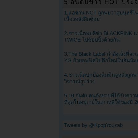
5 อันดับข่าว HOT ประจ
1.แฮชาน NCT ถูกพบว่าสูบบุหรี่ไฟ
เบื้องหลังฝึกซ้อม
2.ชาวเน็ตพบลิซ่า BLACKPINK แ
TWICE ไปช้อปปิ้งด้วยกัน
3.The Black Label กำลังเล็งที่จ
YG ย้ายอฟฟิศไปตึกใหม่ในฮันนัม
4.ชาวเน็ตปกป้องคิมมินจูหลังถูกพ
วิจารณ์รูปร่าง
5.10 อันดับคนดังชายที่ได้รับคว
ที่สุดในหมู่เกย์ในเกาหลีใต้ของปี 
Tweets by @KpopYouzab