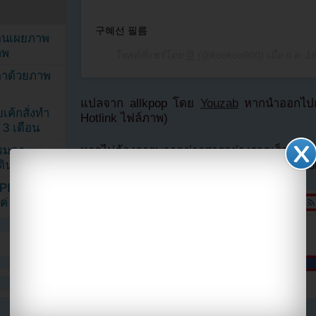
구혜선 필름
ยอนเผยภาพ
าพ
โพสต์ที่แชร์โดย
쿠
(@kookoo900) เมื่อ
ก.ค. 1
ตาด้วยภาพ
แปลจาก allkpop โดย
Youzab
หากนำออกไปกร
เค้กสั่งทำ
Hotlink ไฟล์ภาพ)
 3 เดือน
หากไม่ต้องการพลาดข่าวสารอย่างรวดเร็วจาก
รรมดา
ลืมติ๊ก
เลือกเห็นโพสต์ก่อนของเพจ Facebo
ดเดินตามรอย
KPINK แฟน
แค่ 40 คน