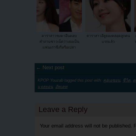
ดาราสาวซงดาอึนตอบ
ดาราสาวอียูยองคลอดลูกคน
คำถามชาวเน็ตว่าเธอเป็น
แรกแล้ว
แฟนเก่าซึงรีหรือเปล่า
← Next post
KPOP Youzab tagged this post with:
คูฮเยซอน
,
ชีวิต
,
ด
แจฮยอน
,
อัพเดท
Leave a Reply
Your email address will not be published.
R