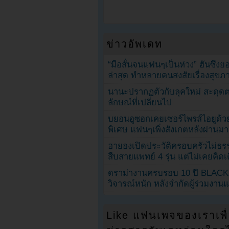
ข่าวอัพเดท
“มือสั่นจนแฟนๆเป็นห่วง” ฮันซึง
ล่าสุด ทำหลายคนสงสัยเรื่องสุขภ
นานะปรากฏตัวกับลุคใหม่ สะดุด
ลักษณ์ที่เปลี่ยนไป
บยอนอูซอกเคยเซอร์ไพรส์ไอยูด้วย
พิเศษ แฟนๆเพิ่งสังเกตหลังผ่านมา
ฮายองเปิดประวัติครอบครัวไม่ธ
สืบสายแพทย์ 4 รุ่น แต่ไม่เคยคิ
ดราม่างานครบรอบ 10 ปี BLAC
วิจารณ์หนัก หลังจำกัดผู้ร่วมงาน
Like แฟนเพจของเราเพื