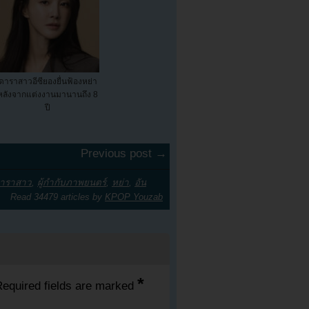
ดาราสาวอีซียองยื่นฟ้องหย่า
หลังจากแต่งงานมานานถึง 8
ปี
Previous post →
าราสาว
,
ผู้กำกับภาพยนตร์
,
หย่า
,
อัน
Read 34479 articles by
KPOP Youzab
*
equired fields are marked