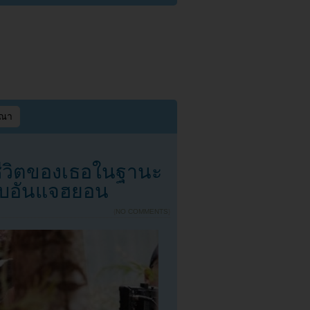
ษณา
ีวิตของเธอในฐานะ
กับอันแจฮยอน
{
NO COMMENTS
}