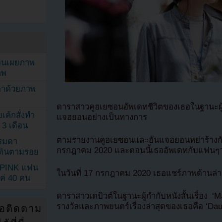
ยอนเผยภาพ
าพ
ตาด้วยภาพ
ดาราสาวคูฮเยซอนอัพเดทชีวิตของเธอในฐานะผู้
เค้กสั่งทำ
แจฮยอนอย่างเป็นทางการ
 3 เดือน
ตามรายงานคูฮเยซอนและอันแจฮยอนหย่าร้างกัน
รรมดา
กรกฎาคม 2020 และตอนนี้เธออัพเดทกับแฟนๆว่า
ดเดินตามรอย
KPINK แฟน
ในวันที่ 17 กรกฎาคม 2020 เธอแชร์ภาพด้านล่
แค่ 40 คน
ดาราสาวเดบิวต์ในฐานะผู้กำกับหนังสั้นเรื่อง 
รางวัลและภาพยนตร์เรื่องล่าสุดของเธอคือ ‘Dau
่อติดตาม