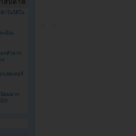
ำสัปดาห์
ฟ้าในวิดีโอ
ละมินะ
ะแยกตัวจาก
ดง
วกเฮดเตอร์
ามนิยมมาก
2023