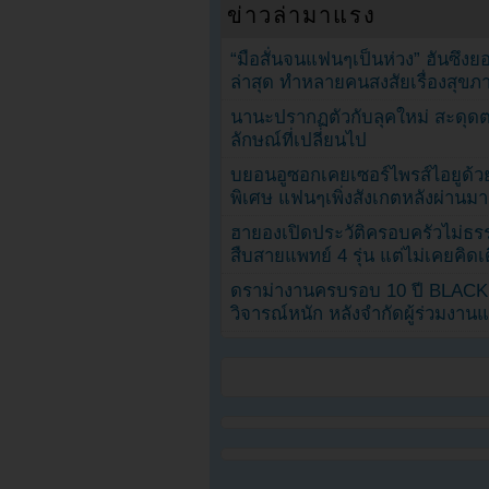
ข่าวล่ามาแรง
“มือสั่นจนแฟนๆเป็นห่วง” ฮันซึง
ล่าสุด ทำหลายคนสงสัยเรื่องสุขภ
นานะปรากฏตัวกับลุคใหม่ สะดุด
ลักษณ์ที่เปลี่ยนไป
บยอนอูซอกเคยเซอร์ไพรส์ไอยูด้วย
พิเศษ แฟนๆเพิ่งสังเกตหลังผ่านมา
ฮายองเปิดประวัติครอบครัวไม่ธ
สืบสายแพทย์ 4 รุ่น แต่ไม่เคยคิ
ดราม่างานครบรอบ 10 ปี BLAC
วิจารณ์หนัก หลังจำกัดผู้ร่วมงาน