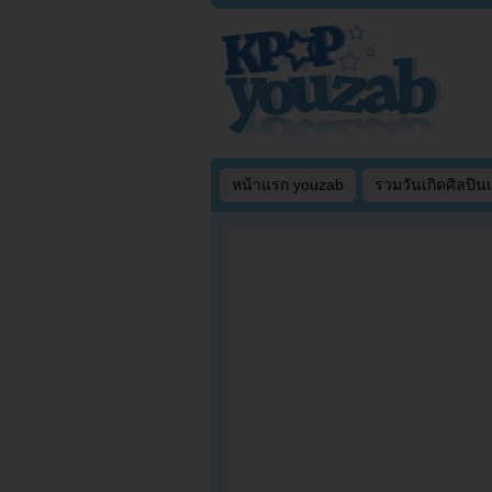
หน้าแรก youzab
รวมวันเกิดศิลปิน