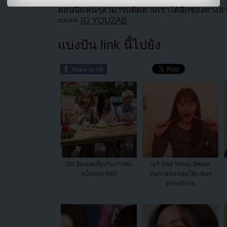
ตอนนี้แฟนๆสามารถติดตามเราได้อีกช่องทางสา
==>>
IG YOUZAB
แบ่งปัน link นี้ไปยัง
SM อัพเดทเกี่ยวกับการคัม
เยริ Red Velvet อัพเดท
แบ็คของ f(x)!!
สุขภาพของเธอให้แฟนๆ
คลายกังวล