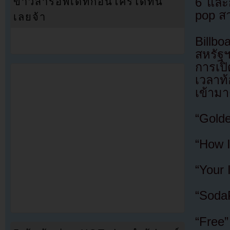
ข่าวสารอัพเดทก่อนใครได้ที่นี่
6 และก
pop ส
เลยจ้า
Billb
สหรัฐ
การเปิ
เวลาท
เข้ามาต
“Golde
“How I
“Your 
“SodaP
“Free”