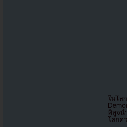
ในโลก
Demon
พิสูจน
โลกควา