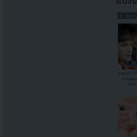
แบ่งปั
แจจุงJYJ ไ
การแสดงข
Time 