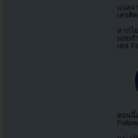
แปลจ
เครดิต
หากไม
แถบกำล
เพจ F
ตอนนี
Follow