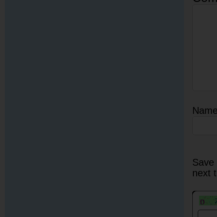
Nam
Save 
next 