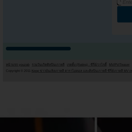
หน้าแรก youzab
รวมวันเกิดศิลปินเกาหลี
เรตติ้ง (Rating) : ซีรี่ย์/วาไรตี้
MV/PV/Teaser
Copyright © 2011
Kpop ข่าวบันเทิงเกาหลี ดาราไอดอล และศิลปินเกาหลี ซีรี่ย์เกาหลี MV เ