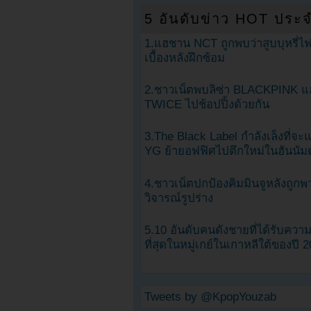
5 อันดับข่าว HOT ประจ
1.แฮชาน NCT ถูกพบว่าสูบบุหรี่ไฟ
เบื้องหลังฝึกซ้อม
2.ชาวเน็ตพบลิซ่า BLACKPINK แ
TWICE ไปช้อปปิ้งด้วยกัน
3.The Black Label กำลังเล็งที่จ
YG ย้ายอฟฟิศไปตึกใหม่ในฮันนัม
4.ชาวเน็ตปกป้องคิมมินจูหลังถูกพ
วิจารณ์รูปร่าง
5.10 อันดับคนดังชายที่ได้รับคว
ที่สุดในหมู่เกย์ในเกาหลีใต้ของปี 
Tweets by @KpopYouzab