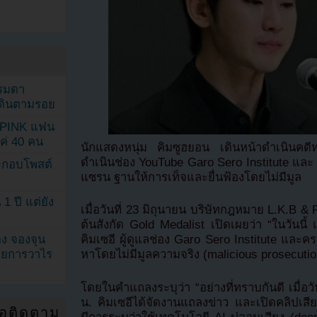
รรมดา
ดเดินตามรอย
KPINK แฟน
แค่ 40 คน
นักแสดงหนุ่ม คิมซูฮยอน เดินหน้าดำเนินคดีทา
ดำเนินช่อง YouTube Garo Sero Institute และ 
ระกอบโพสต์
แซรน ฐานให้การเท็จและยื่นฟ้องโดยไม่มีมูล
1 ปี แต่ยัง
เมื่อวันที่ 23 มิถุนายน บริษัทกฎหมาย L.K.B
ต้นสังกัด Gold Medalist เปิดเผยว่า “ในวันนี้ เ
ง จองจุน
คิมเซอี ผู้ดูแลช่อง Garo Sero Institute แล
รายการวาไร
หาโดยไม่มีมูลความจริง (malicious prosecutio
โดยในคำแถลงระบุว่า “อย่างที่ทราบกันดี เมื่อ
น. คิมเซอีได้จัดงานแถลงข่าว และเปิดคลิปเสียง
่อติดตาม