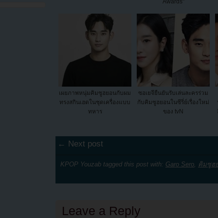
Awards"
เผยภาพหนุ่มคิมซูฮยอนกับผม
ซอเยจียืนยันรับเล่นละครร่วม
ทรงสกินเฮดในชุดเครื่องแบบ
กับคิมซูฮยอนในซีรี่ย์เรื่องใหม่
ทหาร
ของ tvN
← Next post
KPOP Youzab tagged this post with:
Garo Sero
,
คิมซูฮ
Leave a Reply