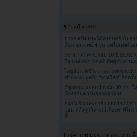
ข่าวอัพเดท
ฮายองเปิดประวัติครอบครัวไม่ธ
สืบสายแพทย์ 4 รุ่น แต่ไม่เคยคิ
ดราม่างานครบรอบ 10 ปี BLAC
วิจารณ์หนัก หลังจำกัดผู้ร่วมงาน
ไอยูอัปเดตชีวิตล่าสุด แต่เพลงป
ทำแฟนๆ พูดถึง “จางกีฮา” อีกครั้ง
อีซูฮยอนเผยลดน้ำหนัก 30 กก. ใน 
ต้องสู้กับความอยากอาหาร
กงฮโยจินและฮาฮ่า ออกโรงปกป้อ
วอน หลังถูกวิจารณ์เรื่องท่าทีใน
ตี้
Like แฟนเพจของเราเพื