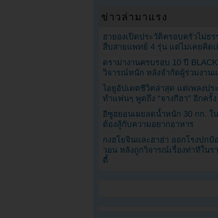
ข่าวล่ามาแรง
ฮายองเปิดประวัติครอบครัวไม่ธ
สืบสายแพทย์ 4 รุ่น แต่ไม่เคยคิ
ดราม่างานครบรอบ 10 ปี BLAC
วิจารณ์หนัก หลังจำกัดผู้ร่วมงาน
ไอยูอัปเดตชีวิตล่าสุด แต่เพลงป
ทำแฟนๆ พูดถึง “จางกีฮา” อีกครั้ง
อีซูฮยอนเผยลดน้ำหนัก 30 กก. ใน 
ต้องสู้กับความอยากอาหาร
กงฮโยจินและฮาฮ่า ออกโรงปกป้อ
วอน หลังถูกวิจารณ์เรื่องท่าทีใน
ตี้