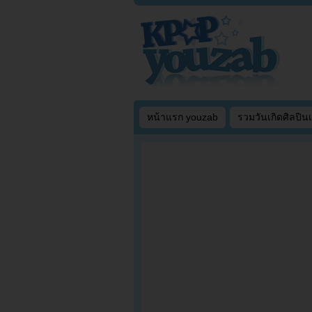
หน้าแรก youzab
รวมวันเกิดศิลปิน