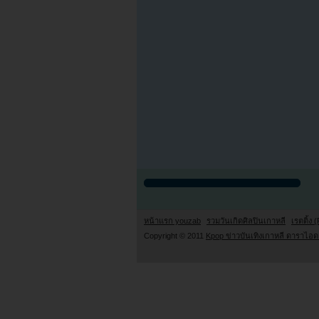
หน้าแรก youzab
รวมวันเกิดศิลปินเกาหลี
เรตติ้ง (
Copyright © 2011
Kpop ข่าวบันเทิงเกาหลี ดาราไอดอ