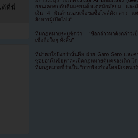
มีการระบุว่าใช้เทคโนโลยี AI ปลอมเสียง (deep
ยอนเคยคบกับคิมแซรนตั้งแต่สมัยมัธยม และ
ที่นี่
เงิน 4 พันล้านวอนเพื่อขอซื้อไฟล์ดังกล่าว แต่
สังหารผู้เปิดโปง”
ทีมกฎหมายระบุชัดว่า “ข้อกล่าวหาดังกล่าวเป็นเ
เชื่อถือใดๆ ทั้งสิ้น”
ที่น่าตกใจยิ่งกว่านั้นคือ ฝ่าย Garo Sero และ
ซูฮยอนในข้อหาละเมิดกฎหมายคุ้มครองเด็ก โดยใ
ทีมกฎหมายชี้ว่าเป็น “การฟ้องร้องโดยมีเจตนาร