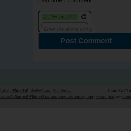
next time I comment.
Rating) : ซีรี่ย์/วาไรตี้
MV/PV/Teaser
ติดต่อโฆษณา
Theme SWIFT 
ล และศิลปินเกาหลี ซีรี่ย์เกาหลี MV เพลง ละคร แซ่บ..ทันเหตุการณ์
|
Entries (RSS)
and
Comm