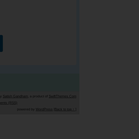
by
Satish Gandham
, a product of
SwiftThemes.Com
ents (RSS)
powered by
WordPress
[Back to top ↑ ]