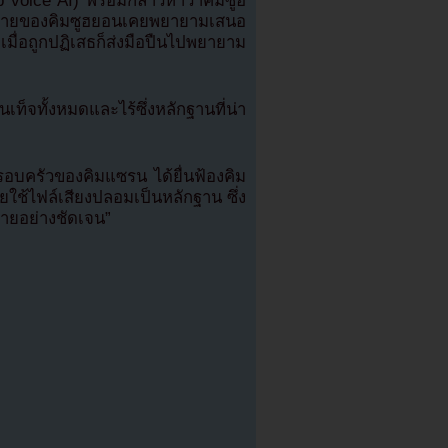
 voice AI) พร้อมกล่าวหาว่าคิมซูฮ
ฝ่ายของคิมซูฮยอนเคยพยายามเสนอ
เมื่อถูกปฏิเสธก็ส่งมือปืนไปพยายาม
ท็จทั้งหมดและไร้ซึ่งหลักฐานที่น่า
ครอบครัวของคิมแซรน ได้ยื่นฟ้องคิม
ช้ไฟล์เสียงปลอมเป็นหลักฐาน ซึ่ง
้ายอย่างชัดเจน”