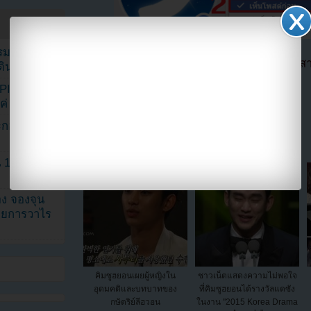
รรมดา
ตอนนี้แฟนๆสามารถติดตามเราได้อีกช่องทางสา
ดเดินตามรอย
==>>
IG YOUZAB
KPINK แฟน
แค่ 40 คน
แบ่งปัน link นี้ไปยัง
ระกอบโพสต์
1 ปี แต่ยัง
ง จองจุน
รายการวาไร
คิมซูฮยอนเผยผู้หญิงใน
ชาวเน็ตแสดงความไม่พอใจ
อุดมคติและบทบาทของ
ที่คิมซูฮยอนได้รางวัลแดซัง
กษัตริย์ลีฮวอน
ในงาน "2015 Korea Drama