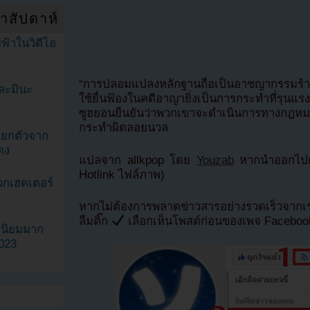
ำสัปดาห์
ฟ้าในวิดีโอ
“การปลอมแปลงหลักฐานถือเป็นอาชญากรรมร
ละมินะ
ใช้ยื่นฟ้องในคดีอาญายิ่งเป็นการกระทำที่รุน
ซูฮยอนยืนยันว่าพวกเขาจะดำเนินการทางกฎหมายอ
กระทำผิดลอยนวล
ะแยกตัวจาก
ดง
แปลจาก allkpop โดย
Youzab
หากนำออกไปกร
Hotlink ไฟล์ภาพ)
วกเฮดเตอร์
หากไม่ต้องการพลาดข่าวสารอย่างรวดเร็วจาก
ลืมติ๊ก
เลือกเห็นโพสต์ก่อนของเพจ Facebo
ามนิยมมาก
2023