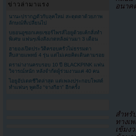
ข่าวล่ามาแรง
อนาคต
นานะปรากฏตัวกับลุคใหม่ สะดุดตาด้วยภาพ
ลักษณ์ที่เปลี่ยนไป
บยอนอูซอกเคยเซอร์ไพรส์ไอยูด้วยเค้กสั่งทำ
พิเศษ แฟนๆเพิ่งสังเกตหลังผ่านมา 3 เดือน
ฮายองเปิดประวัติครอบครัวไม่ธรรมดา
สืบสายแพทย์ 4 รุ่น แต่ไม่เคยคิดเดินตามรอย
ดราม่างานครบรอบ 10 ปี BLACKPINK แฟน
วิจารณ์หนัก หลังจำกัดผู้ร่วมงานแค่ 40 คน
ไอยูอัปเดตชีวิตล่าสุด แต่เพลงประกอบโพสต์
ทำแฟนๆ พูดถึง “จางกีฮา” อีกครั้ง
สำหรั
ทางเพ
เข้ม