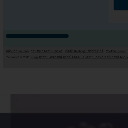
หน้าแรก youzab
รวมวันเกิดศิลปินเกาหลี
เรตติ้ง (Rating) : ซีรี่ย์/วาไรตี้
MV/PV/Teaser
Copyright © 2011
Kpop ข่าวบันเทิงเกาหลี ดาราไอดอล และศิลปินเกาหลี ซีรี่ย์เกาหลี MV เ