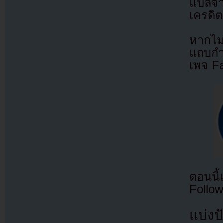
แปลจ
เครดิต
หากไม
แถบกำล
เพจ F
ตอนนี
Follow
แบ่งปั