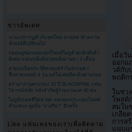
ข่าวอัพเดท
นานะปรากฏตัวกับลุคใหม่ สะดุดตาด้วยภาพ
ลักษณ์ที่เปลี่ยนไป
บยอนอูซอกเคยเซอร์ไพรส์ไอยูด้วยเค้กสั่งทำ
เมื่อว
พิเศษ แฟนๆเพิ่งสังเกตหลังผ่านมา 3 เดือน
ออกแถ
ฮายองเปิดประวัติครอบครัวไม่ธรรมดา
วต์กับ
สืบสายแพทย์ 4 รุ่น แต่ไม่เคยคิดเดินตามรอย
พฤติก
ดราม่างานครบรอบ 10 ปี BLACKPINK แฟน
วิจารณ์หนัก หลังจำกัดผู้ร่วมงานแค่ 40 คน
ในช่ว
โพสต์
ไอยูอัปเดตชีวิตล่าสุด แต่เพลงประกอบโพสต์
สมในช่
ทำแฟนๆ พูดถึง “จางกีฮา” อีกครั้ง
เกลียด
การสร้
Like แฟนเพจของเราเพื่อติดตาม
แนบแช