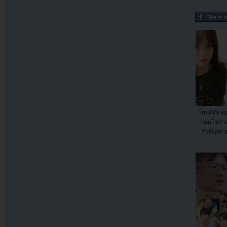
โพสต์ตัดพ้
ก่อนโชอา
กำลังกลา