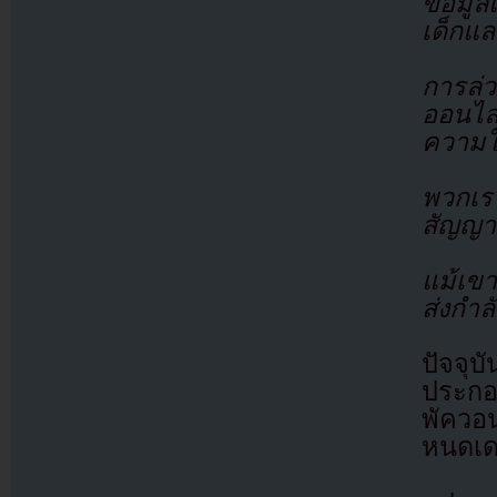
ข้อมู
เด็กแ
การล่
ออนไล
ความ
พวกเร
สัญญาว
แม้เข
ส่งกำล
ปัจจุ
ประกอ
พัควอน
หนดเดบ