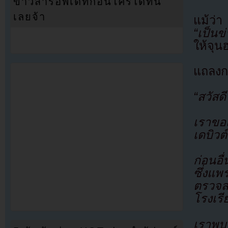
ข่าวสารอัพเดทก่อนใครได้ที่นี่
เลยจ้า
แม้ว่า
“เป็นข
ให้จุ
แถลงก
“สวัสด
เราขอ
เดบิวต
ก่อนอื
ซึ่งแพ
ตรวจส
โรงเรี
เราพบว