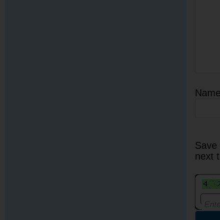
Nam
Save 
next 