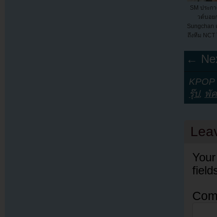
SM ประกา
วต์บอยกร
Sungchan 
ถึงทีม NCT 
← Nex
KPOP Y
รุ๊ป
,
พั
Lea
Your
fiel
Com