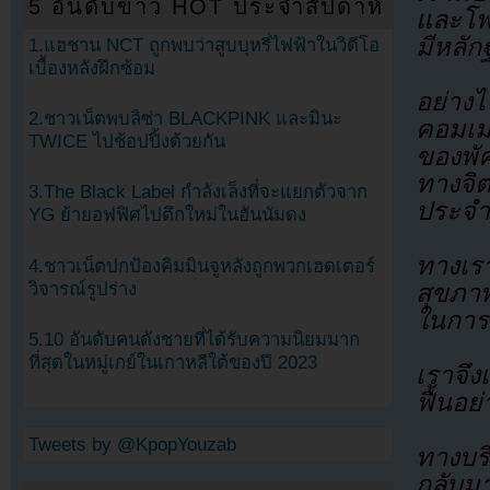
5 อันดับข่าว HOT ประจำสัปดาห์
และโพ
มีหลัก
1.แฮชาน NCT ถูกพบว่าสูบบุหรี่ไฟฟ้าในวิดีโอ
เบื้องหลังฝึกซ้อม
อย่างไ
2.ชาวเน็ตพบลิซ่า BLACKPINK และมินะ
คอมเม
TWICE ไปช้อปปิ้งด้วยกัน
ของพัค
ทางจิ
3.The Black Label กำลังเล็งที่จะแยกตัวจาก
ประจำ
YG ย้ายอฟฟิศไปตึกใหม่ในฮันนัมดง
ทางเรา
4.ชาวเน็ตปกป้องคิมมินจูหลังถูกพวกเฮดเตอร์
วิจารณ์รูปร่าง
สุขภา
ในการ
5.10 อันดับคนดังชายที่ได้รับความนิยมมาก
ที่สุดในหมู่เกย์ในเกาหลีใต้ของปี 2023
เราจึ
ฟื้นอย่
Tweets by @KpopYouzab
ทางบริ
กลับมา