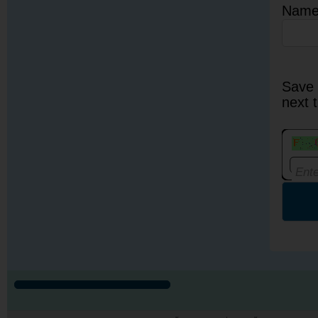
Nam
Save 
next 