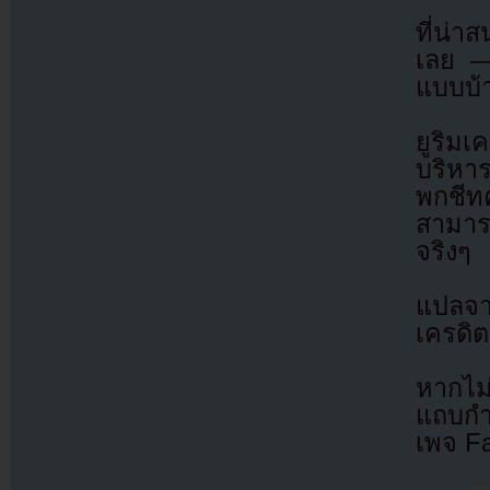
ที่น่า
เลย —
แบบบ้า
ยูริมเ
บริหาร
พกชีท
สามารถ
จริงๆ
แปลจ
เครดิต
หากไม
แถบกำล
เพจ F