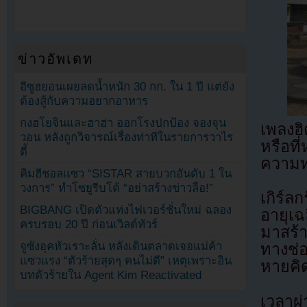
ข่าวอัพเดท
อีซูฮยอนเผยลดน้ำหนัก 30 กก. ใน 1 ปี แต่ยัง
ต้องสู้กับความอยากอาหาร
กงฮโยจินและฮาฮ่า ออกโรงปกป้อง จองจุน
เพลงฮ
วอน หลังถูกวิจารณ์เรื่องท่าทีในรายการวาไร
หรือที
ตี้
ความ
คิมฮีชอลแซว “SISTAR สายบวกอันดับ 1 ใน
วงการ” ทำโซยูรีบโต้ “อย่าสร้างข่าวลือ!”
เกิร์ล
BIGBANG เปิดตัวแท่งไฟเวอร์ชั่นใหม่ ฉลอง
อายุเฉ
ครบรอบ 20 ปี ก่อนเวิลด์ทัวร์
มาสร้
จูซังอุคหัวเราะลั่น หลังเดินตลาดเจอแม่ค้า
ทางช่
แซวแรง “ตัวร้ายสุดๆ คนไม่ดี” เหตุเพราะอิน
หายคิด
บทตัวร้ายใน Agent Kim Reactivated
เวลาผ่