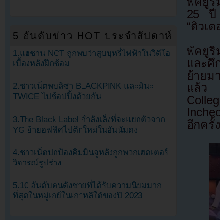
พัคยูริ
25 ปี 
“ติวเต
5 อันดับข่าว HOT ประจำสัปดาห์
พัคยู
1.แฮชาน NCT ถูกพบว่าสูบบุหรี่ไฟฟ้าในวิดีโอ
และศึ
เบื้องหลังฝึกซ้อม
ย้ายม
แล้ว 
2.ชาวเน็ตพบลิซ่า BLACKPINK และมินะ
TWICE ไปช้อปปิ้งด้วยกัน
Colle
Inche
3.The Black Label กำลังเล็งที่จะแยกตัวจาก
อีกครั้ง
YG ย้ายอฟฟิศไปตึกใหม่ในฮันนัมดง
4.ชาวเน็ตปกป้องคิมมินจูหลังถูกพวกเฮดเตอร์
วิจารณ์รูปร่าง
5.10 อันดับคนดังชายที่ได้รับความนิยมมาก
ที่สุดในหมู่เกย์ในเกาหลีใต้ของปี 2023