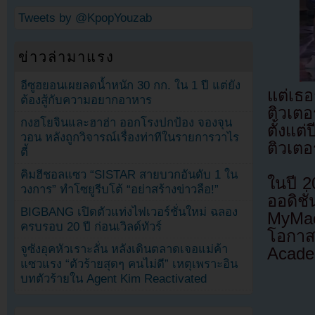
Tweets by @KpopYouzab
ข่าวล่ามาแรง
อีซูฮยอนเผยลดน้ำหนัก 30 กก. ใน 1 ปี แต่ยัง
แต่เธ
ต้องสู้กับความอยากอาหาร
ติวเตอ
กงฮโยจินและฮาฮ่า ออกโรงปกป้อง จองจุน
ตั้งแต
วอน หลังถูกวิจารณ์เรื่องท่าทีในรายการวาไร
ติวเตอ
ตี้
คิมฮีชอลแซว “SISTAR สายบวกอันดับ 1 ใน
ในปี 2
วงการ” ทำโซยูรีบโต้ “อย่าสร้างข่าวลือ!”
ออดิช
BIGBANG เปิดตัวแท่งไฟเวอร์ชั่นใหม่ ฉลอง
MyMac
ครบรอบ 20 ปี ก่อนเวิลด์ทัวร์
โอกาส
จูซังอุคหัวเราะลั่น หลังเดินตลาดเจอแม่ค้า
Acad
แซวแรง “ตัวร้ายสุดๆ คนไม่ดี” เหตุเพราะอิน
บทตัวร้ายใน Agent Kim Reactivated