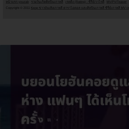
หน้าแรก youzab
รวมวันเกิดศิลปินเกาหลี
เรตติ้ง (Rating) : ซีรี่ย์/วาไรตี้
MV/PV/Teaser
Copyright © 2011
Kpop ข่าวบันเทิงเกาหลี ดาราไอดอล และศิลปินเกาหลี ซีรี่ย์เกาหลี MV เ