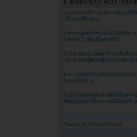
5 อันดับข่าว HOT ประจ
1.แฮชาน NCT ถูกพบว่าสูบบุหรี่ไฟ
เบื้องหลังฝึกซ้อม
2.ชาวเน็ตพบลิซ่า BLACKPINK แ
TWICE ไปช้อปปิ้งด้วยกัน
3.The Black Label กำลังเล็งที่จ
YG ย้ายอฟฟิศไปตึกใหม่ในฮันนัม
4.ชาวเน็ตปกป้องคิมมินจูหลังถูกพ
วิจารณ์รูปร่าง
5.10 อันดับคนดังชายที่ได้รับคว
ที่สุดในหมู่เกย์ในเกาหลีใต้ของปี 
Tweets by @KpopYouzab