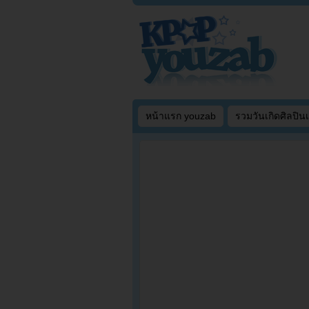
หน้าแรก youzab
รวมวันเกิดศิลปิน