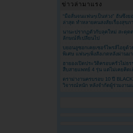
ข่าวล่ามาแรง
“มือสั่นจนแฟนๆเป็นห่วง” ฮันซึง
ล่าสุด ทำหลายคนสงสัยเรื่องสุขภ
นานะปรากฏตัวกับลุคใหม่ สะดุด
ลักษณ์ที่เปลี่ยนไป
บยอนอูซอกเคยเซอร์ไพรส์ไอยูด้วย
พิเศษ แฟนๆเพิ่งสังเกตหลังผ่านมา
ฮายองเปิดประวัติครอบครัวไม่ธ
สืบสายแพทย์ 4 รุ่น แต่ไม่เคยคิ
ดราม่างานครบรอบ 10 ปี BLAC
วิจารณ์หนัก หลังจำกัดผู้ร่วมงาน