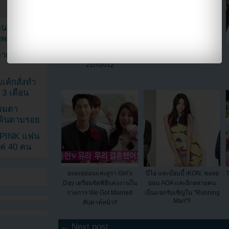
ยอนเผยภาพ
าพ
[Live] T-ARA - Day By Day
[Live]จูเนียล (Juniel) - Bad
ตาด้วยภาพ
ในรายการ Music Core
Man ในรายการ Music Core
21/7/2012
เค้กสั่งทำ
 3 เดือน
รรมดา
ดเดินตามรอย
KPINK แฟน
แค่ 40 คน
ฮงจงฮยอนและยูรา Girl’s
บีไอ และบ๊อบบี้ iKON, ซอลฮ
T
Day เตรียมจัดพิธีแต่งงานใน
ยอน AOA และอีกหลายคน
รายการ We Got Married
เป็นแขกรับเชิญใน "Running
Man"!!
สัปดาห์หน้า!!
← Next post