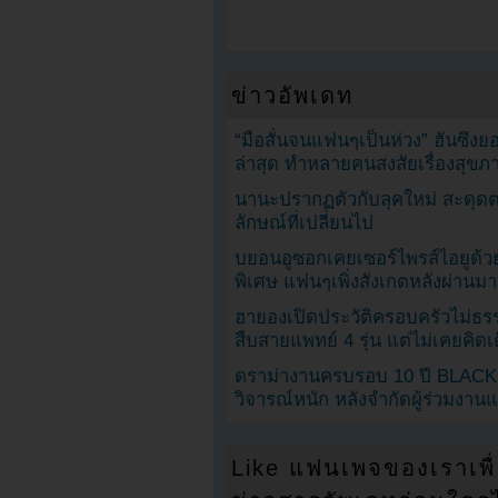
ข่าวอัพเดท
“มือสั่นจนแฟนๆเป็นห่วง” ฮันซึง
ล่าสุด ทำหลายคนสงสัยเรื่องสุขภ
นานะปรากฏตัวกับลุคใหม่ สะดุด
ลักษณ์ที่เปลี่ยนไป
บยอนอูซอกเคยเซอร์ไพรส์ไอยูด้วย
พิเศษ แฟนๆเพิ่งสังเกตหลังผ่านมา
ฮายองเปิดประวัติครอบครัวไม่ธ
สืบสายแพทย์ 4 รุ่น แต่ไม่เคยคิ
ดราม่างานครบรอบ 10 ปี BLAC
วิจารณ์หนัก หลังจำกัดผู้ร่วมงาน
Like แฟนเพจของเราเพื