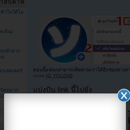
ำสัปดาห์
ฟ้าในวิดีโอ
ละมินะ
ะแยกตัวจาก
ดง
ตอนนี้แฟนๆสามารถติดตามเราได้อีกช่องทางสา
วกเฮดเตอร์
==>>
IG YOUZAB
แบ่งปัน link นี้ไปยัง
ามนิยมมาก
2023