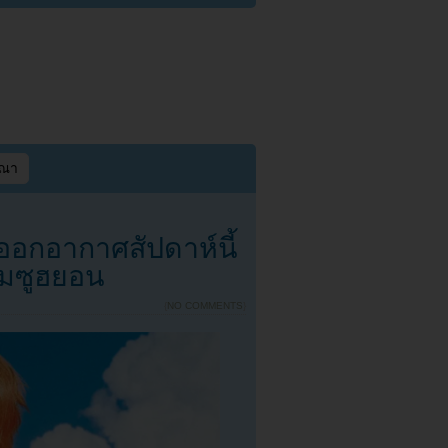
ษณา
อกอากาศสัปดาห์นี้
ิมซูฮยอน
{
NO COMMENTS
}