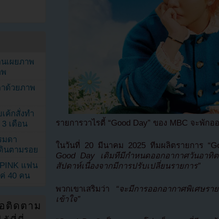
ยอนเผยภาพ
าพ
ตาด้วยภาพ
เค้กสั่งทำ
รายการวาไรตี้ “Good Day” ของ MBC จะพักออ
 3 เดือน
รรมดา
ในวันที่ 20 มีนาคม 2025 ทีมผลิตรายการ 
ดเดินตามรอย
Good Day เดิมทีมีกำหนดออกอากาศวันอาทิตย
KPINK แฟน
สัปดาห์เนื่องจากมีการปรับเปลี่ยนรายการ”
แค่ 40 คน
พวกเขาเสริมว่า
“จะมีการออกอากาศพิเศษราย
เข้าใจ”
่อติดตาม